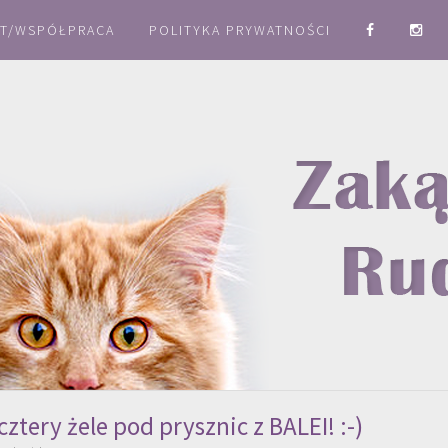
T/WSPÓŁPRACA
POLITYKA PRYWATNOŚCI
tery żele pod prysznic z BALEI! :-)