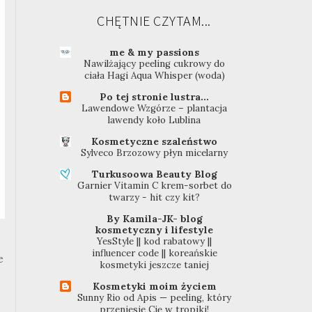
CHĘTNIE CZYTAM...
me & my passions
Nawilżający peeling cukrowy do
ciała Hagi Aqua Whisper (woda)
Po tej stronie lustra...
Lawendowe Wzgórze – plantacja
lawendy koło Lublina
Kosmetyczne szaleństwo
Sylveco Brzozowy płyn micelarny
Turkusoowa Beauty Blog
Garnier Vitamin C krem-sorbet do
twarzy - hit czy kit?
By Kamila-JK- blog
kosmetyczny i lifestyle
YesStyle || kod rabatowy ||
influencer code || koreańskie
e
kosmetyki jeszcze taniej
Kosmetyki moim życiem
Sunny Rio od Apis — peeling, który
przeniesie Cię w tropiki!