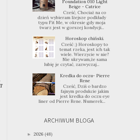
Foundation 010 Light
Beige - Catrice
Cześć, Chociaż na co
dzień wybieram lżejsze podkłady
typu Fit Me, w okresie gdy moja
twarz jest w gorszej kondycji...
Horoskop chiński.
Cześć ;) Horoskopy to
temat rzeka, jest ich tak
wiele. Wierzycie w nie?
Nie ukrywam,że sama
lubię je czytać, zazwyczaj...
Kredka do oczu- Pierre
,
Rene
T
Cześć, Dziś o bardzo
fajnym produkcie jakim
jest kredka do oczu eye
liner od Pierre Rene. Numerek...
ARCHIWUM BLOGA
2026
(48)
►