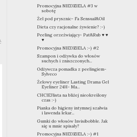
Promocyjna NIEDZIELA #3 w
sobotę
Żel pod prysznic- Fa Sensual&Oil
Dieta czy racjonalne żywienie? :-)
Peeling orzeźwiający- Pat&Rub ♥ ♥
♥
ć
Promocyjna NIEDZIELA :-) #2
Szampon i odżywka do włosów
suchych i zniszczonych...
Odżywcza pomadka z peelingiem-
Sylveco
Żelowy eyeliner Lasting Drama Gel
Eyeliner 24H- Ma...
CHCIEJlista na bliżej nieokreślony
czas :-)
Pianka do higieny intymnej szałwia
i lawenda lekar...
Gumki do włosów Invisibobble. Jak
się u mnie spisały?
Promocyjna NIEDZIELA :-) #1