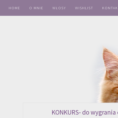
HOME
O MNIE
WŁOSY
WISHLIST
KONTAK
KONKURS- do wygrania cz