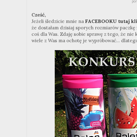
pon
Cześć,
Jeżeli śledzicie mnie na
FACEBOOKU tutaj kli
że dostałam dzisiaj sporych rozmiarów paczk
coś dla Was. Zdaję sobie sprawę z tego, że ni
wiele z Was ma ochotę je wypróbować... dlatego