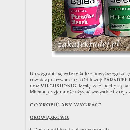
Do wygrania są
cztery żele
z powyższego zdjęc
również pokrywam ja ;-) Od lewej:
PARADISE
oraz
MILCH&HONIG.
Myślę, że zapachy są na 
Miałam przyjemność używać wszystkie i z tej c
CO ZROBIĆ ABY WYGRAĆ?
OBOWIĄZKOWO:
1.
Dodaj mój blog do obserwowanych.