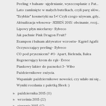
Peeling + balsam- ujędrnianie, wyszczuplanie z Pat...
Lato zamknięte w małych butelkach, czyli parę słów...
"Szybkie" kosmetyki na 5+! Czyli czego używam, gdy...
Aktualizacja włosowa- JESIEŃ 2015: obcinanie, rozj...
Lipowy płyn micelarny- Sylveco
Jak pachnie Pink Dragon Fruit?
Szampon i balsam aktywator wzrostu- Kąpiel Agafii
Oczyszczający peeling- Sylveco
CO pod prysznicem? #1- Apart, Bielenda, Balea
Regenerujący krem do rąk- Evree
Piaskowy lakier do paznokci 3- Wibo
Pażdziernikowe zużycia.
Wspaniałe październikowe nowości, czy udało mi się...
Wyniki rozdania z paletką Sleek :)
października 2015
(11)
►
września 2015
(22)
►
sierpnia 2015
(17)
►