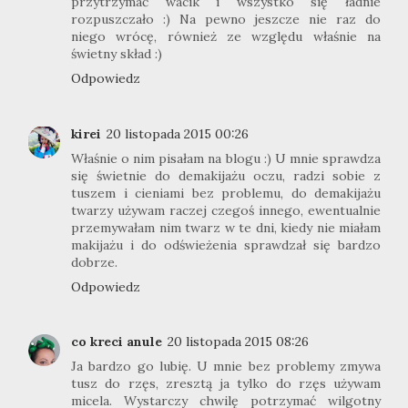
przytrzymać wacik i wszystko się ładnie
rozpuszczało :) Na pewno jeszcze nie raz do
niego wrócę, również ze względu właśnie na
świetny skład :)
Odpowiedz
kirei
20 listopada 2015 00:26
Właśnie o nim pisałam na blogu :) U mnie sprawdza
się świetnie do demakijażu oczu, radzi sobie z
tuszem i cieniami bez problemu, do demakijażu
twarzy używam raczej czegoś innego, ewentualnie
przemywałam nim twarz w te dni, kiedy nie miałam
makijażu i do odświeżenia sprawdzał się bardzo
dobrze.
Odpowiedz
co kreci anule
20 listopada 2015 08:26
Ja bardzo go lubię. U mnie bez problemy zmywa
tusz do rzęs, zresztą ja tylko do rzęs używam
micela. Wystarczy chwilę potrzymać wilgotny