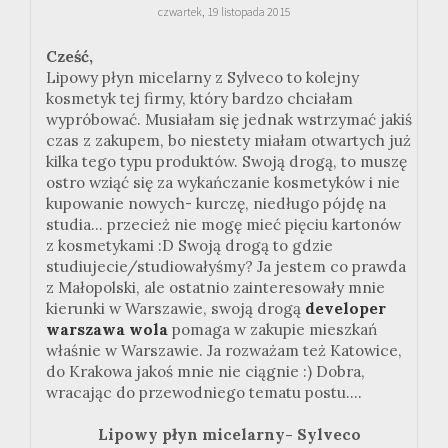
czwartek, 19 listopada 2015
Cześć,
Lipowy płyn micelarny z Sylveco to kolejny
kosmetyk tej firmy, który bardzo chciałam
wypróbować. Musiałam się jednak wstrzymać jakiś
czas z zakupem, bo niestety miałam otwartych już
kilka tego typu produktów. Swoją drogą, to muszę
ostro wziąć się za wykańczanie kosmetyków i nie
kupowanie nowych- kurczę, niedługo pójdę na
studia... przecież nie mogę mieć pięciu kartonów
z kosmetykami :D Swoją drogą to gdzie
studiujecie/studiowałyśmy? Ja jestem co prawda
z Małopolski, ale ostatnio zainteresowały mnie
kierunki w Warszawie, swoją drogą
developer
warszawa wola
pomaga w zakupie mieszkań
właśnie w Warszawie. Ja rozważam też Katowice,
do Krakowa jakoś mnie nie ciągnie :) Dobra,
wracając do przewodniego tematu postu....
Lipowy płyn micelarny- Sylveco