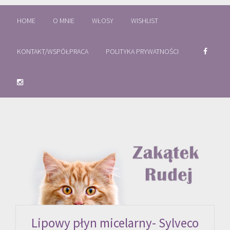
HOME
O MNIE
WŁOSY
WISHLIST
KONTAKT/WSPÓŁPRACA
POLITYKA PRYWATNOŚCI
Lipowy płyn micelarny- Sylveco