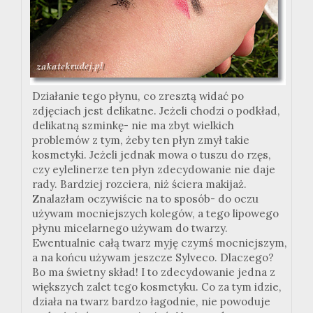
Działanie tego płynu, co zresztą widać po
zdjęciach jest delikatne. Jeżeli chodzi o podkład,
delikatną szminkę- nie ma zbyt wielkich
problemów z tym, żeby ten płyn zmył takie
kosmetyki. Jeżeli jednak mowa o tuszu do rzęs,
czy eylelinerze ten płyn zdecydowanie nie daje
rady. Bardziej rozciera, niż ściera makijaż.
Znalazłam oczywiście na to sposób- do oczu
używam mocniejszych kolegów, a tego lipowego
płynu micelarnego używam do twarzy.
Ewentualnie całą twarz myję czymś mocniejszym,
a na końcu używam jeszcze Sylveco. Dlaczego?
Bo ma świetny skład! I to zdecydowanie jedna z
większych zalet tego kosmetyku. Co za tym idzie,
działa na twarz bardzo łagodnie, nie powoduje