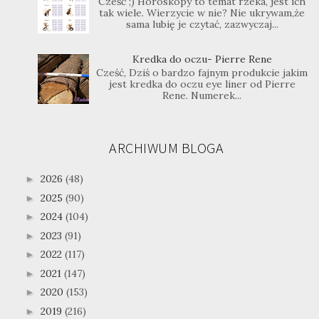
Cześć ;) Horoskopy to temat rzeka, jest ich
tak wiele. Wierzycie w nie? Nie ukrywam,że
sama lubię je czytać, zazwyczaj...
Kredka do oczu- Pierre Rene
Cześć, Dziś o bardzo fajnym produkcie jakim
jest kredka do oczu eye liner od Pierre
Rene. Numerek...
ARCHIWUM BLOGA
2026
(48)
►
2025
(90)
►
2024
(104)
►
2023
(91)
►
2022
(117)
►
2021
(147)
►
2020
(153)
►
2019
(216)
►