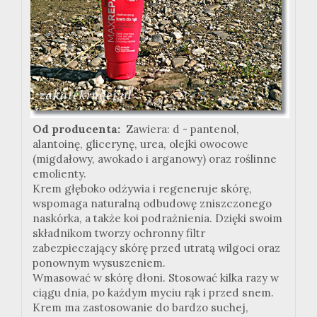
Od producenta:
Zawiera: d - pantenol,
alantoinę, glicerynę, urea, olejki owocowe
(migdałowy, awokado i arganowy) oraz roślinne
emolienty.
Krem głęboko odżywia i regeneruje skórę,
wspomaga naturalną odbudowę zniszczonego
naskórka, a także koi podrażnienia. Dzięki swoim
składnikom tworzy ochronny filtr
zabezpieczający skórę przed utratą wilgoci oraz
ponownym wysuszeniem.
Wmasować w skórę dłoni. Stosować kilka razy w
ciągu dnia, po każdym myciu rąk i przed snem.
Krem ma zastosowanie do bardzo suchej,