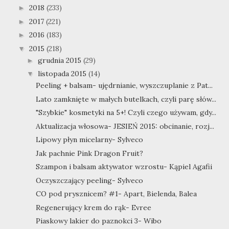
2018
(233)
►
2017
(221)
►
2016
(183)
►
2015
(218)
▼
grudnia 2015
(29)
►
listopada 2015
(14)
▼
Peeling + balsam- ujędrnianie, wyszczuplanie z Pat...
Lato zamknięte w małych butelkach, czyli parę słów...
"Szybkie" kosmetyki na 5+! Czyli czego używam, gdy...
Aktualizacja włosowa- JESIEŃ 2015: obcinanie, rozj...
Lipowy płyn micelarny- Sylveco
Jak pachnie Pink Dragon Fruit?
Szampon i balsam aktywator wzrostu- Kąpiel Agafii
Oczyszczający peeling- Sylveco
CO pod prysznicem? #1- Apart, Bielenda, Balea
Regenerujący krem do rąk- Evree
Piaskowy lakier do paznokci 3- Wibo