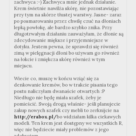
zachwyca :-) Zachwyca mnie jednak działanie.
Krem świetnie nawilża skórę, nie pozostawiając
przy tym na skórze tłustej warstwy. Jasne- zaraz
po posmarowaniu przez chwilę czuć na dłoniach
lepką powłokę, ale bardzo szybko znika. Przy
długotrwałym działaniu zauważyłam, że dłonie są
zdecydowanie miększe i przyjemniejsze w
dotyku. Jestem pewna, że sprawdzi się również
zimą w pielęgnacji dłoni bo używam go również
na łokcie i zmiękcza skórę również w tym
miejscu.
Wiecie co, muszę w końcu wziąć się za
denkowanie kremów, bo w trakcie pisania tego
postu naliczyłam dwanaście otwartych :P
Niedługo nie będę miała szafek, żeby je
pomieścić. Swoją drogą właśnie- jeśli planujecie
zakup nowych szafek czy mebli to zerknijcie na
http://erabox.pl/
bo widziałam kilka ciekawych
modeli. Ten krem jest dostępny we wszystkich R,
więc nie będziecie miały problemów z jego
zdobyciem..