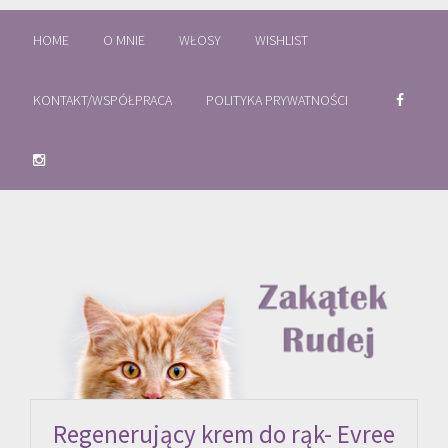
HOME
O MNIE
WŁOSY
WISHLIST
KONTAKT/WSPÓŁPRACA
POLITYKA PRYWATNOŚCI
Regenerujący krem do rąk- Evree