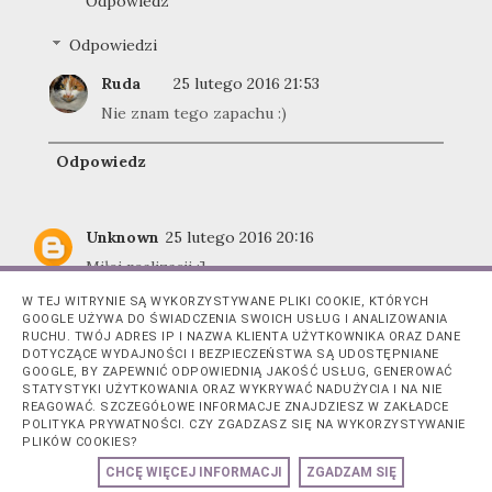
Odpowiedz
Odpowiedzi
Ruda
25 lutego 2016 21:53
Nie znam tego zapachu :)
Odpowiedz
Unknown
25 lutego 2016 20:16
Miłej realizacji ;]
Odpowiedz
W TEJ WITRYNIE SĄ WYKORZYSTYWANE PLIKI COOKIE, KTÓRYCH
GOOGLE UŻYWA DO ŚWIADCZENIA SWOICH USŁUG I ANALIZOWANIA
RUCHU. TWÓJ ADRES IP I NAZWA KLIENTA UŻYTKOWNIKA ORAZ DANE
Odpowiedzi
DOTYCZĄCE WYDAJNOŚCI I BEZPIECZEŃSTWA SĄ UDOSTĘPNIANE
GOOGLE, BY ZAPEWNIĆ ODPOWIEDNIĄ JAKOŚĆ USŁUG, GENEROWAĆ
Ruda
25 lutego 2016 21:54
STATYSTYKI UŻYTKOWANIA ORAZ WYKRYWAĆ NADUŻYCIA I NA NIE
<3
REAGOWAĆ. SZCZEGÓŁOWE INFORMACJE ZNAJDZIESZ W ZAKŁADCE
POLITYKA PRYWATNOŚCI. CZY ZGADZASZ SIĘ NA WYKORZYSTYWANIE
PLIKÓW COOKIES?
Odpowiedz
CHCĘ WIĘCEJ INFORMACJI
ZGADZAM SIĘ