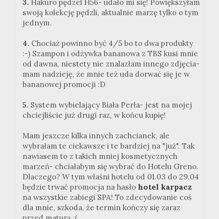
3.
Hakuro pędzel H56- udało mi się! Powiększyłam
swoją kolekcję pędzli, aktualnie marzę tylko o tym
jednym.
4.
Chociaż powinno być 4/5 bo to dwa produkty
:-) Szampon i odżywka bananowa z TBS kusi mnie
od dawna, niestety nie znalazłam innego zdjęcia-
mam nadzieję, że mnie też uda dorwać się je w
bananowej promocji :D
5.
System wybielający Biała Perła- jest na mojej
chciejliście już drugi raz, w końcu kupię!
Mam jeszcze kilka innych zachcianek, ale
wybrałam te ciekawsze i te bardziej na "już". Tak
nawiasem to z takich mniej kosmetycznych
marzeń- chciałabym się wybrać do Hotelu Greno.
Dlaczego? W tym właśni hotelu od 01.03 do 29.04
będzie trwać promocja na hasło
hotel karpacz
na wszystkie zabiegi SPA! To zdecydowanie coś
dla mnie, szkoda, że termin kończy się zaraz
przed maturą :(