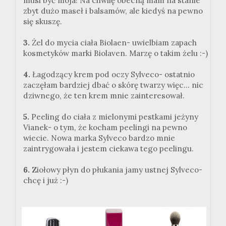
musi być moja! Na chwilę obecną mam na stanie
zbyt dużo maseł i balsamów, ale kiedyś na pewno
się skuszę.
3.
Żel do mycia ciała Biolaen- uwielbiam zapach
kosmetyków marki Biolaven. Marzę o takim żelu :-)
4.
Łagodzący krem pod oczy Sylveco- ostatnio
zaczęłam bardziej dbać o skórę twarzy więc... nic
dziwnego, że ten krem mnie zainteresował.
5.
Peeling do ciała z mielonymi pestkami jeżyny
Vianek- o tym, że kocham peelingi na pewno
wiecie. Nowa marka Sylveco bardzo mnie
zaintrygowała i jestem ciekawa tego peelingu.
6.
Ziołowy płyn do płukania jamy ustnej Sylveco-
chcę i już :-)