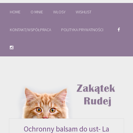
HOME
O MNIE
WŁOSY
WISHLIST
KONTAKT/WSPÓŁPRACA
POLITYKA PRYWATNOŚCI
Ochronny balsam do ust- La