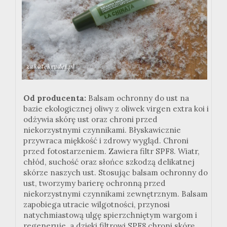
Od producenta:
Balsam ochronny do ust na
bazie ekologicznej oliwy z oliwek virgen extra koi i
odżywia skórę ust oraz chroni przed
niekorzystnymi czynnikami. Błyskawicznie
przywraca miękkość i zdrowy wygląd. Chroni
przed fotostarzeniem. Zawiera filtr SPF8. Wiatr,
chłód, suchość oraz słońce szkodzą delikatnej
skórze naszych ust. Stosując balsam ochronny do
ust, tworzymy barierę ochronną przed
niekorzystnymi czynnikami zewnętrznym. Balsam
zapobiega utracie wilgotności, przynosi
natychmiastową ulgę spierzchniętym wargom i
regeneruje, a dzięki filtrowi SPF8 chroni skórę