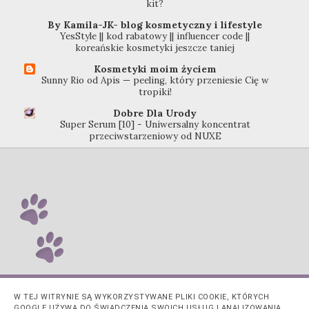
kit?
By Kamila-JK- blog kosmetyczny i lifestyle
YesStyle || kod rabatowy || influencer code ||
koreańskie kosmetyki jeszcze taniej
Kosmetyki moim życiem
Sunny Rio od Apis — peeling, który przeniesie Cię w
tropiki!
Dobre Dla Urody
Super Serum [10] - Uniwersalny koncentrat
przeciwstarzeniowy od NUXE
W TEJ WITRYNIE SĄ WYKORZYSTYWANE PLIKI COOKIE, KTÓRYCH
GOOGLE UŻYWA DO ŚWIADCZENIA SWOICH USŁUG I ANALIZOWANIA