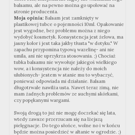
balsamu, ale na pewno można go upolować na
stronie producenta.
Moja opinia:
Balsam jest zamknięty w
plastikowej tubce o pojemności 10ml. Opakowanie
jest wygodne, bez problemu można z niego
wydobyć kosmetyk. Konsystencja jest żelowa, ma
jasny kolor i jest taka jakby tłusta "w dotyku." W
zapachu przypomina typową wazelinę- ani nie
umila, ani nie uprzykrza stosowania. ;) Chociaż
tubka balsamu nie wywołuje jakiegoś wielkiego
wow, a i konsystencja nie należy do moich
ulubionych- jestem w stanie mu to wybaczyć,
ponieważ odpowiada mi działanie. Balsam
długotrwale nawilża usta. Nawet teraz zimą, nie
mam żadnych problemów ze suchymi skórkami,
czy popękanymi wargami.
Swoją drogą to już nie mogę doczekać się lata,
wtedy zawsze przerzucam się na lżejszą
pielęgnacje. Do tego słońce, wolne no i w końcu
będzie można posiedzieć w altanie w ogrodzie. ;)