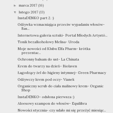
marca 2017
(16)
►
lutego 2017
(13)
▼
InstaDENKO part 2. :)
Odżywka wzmacniająca przeciw wypadaniu włosów-
Bas...
Internetowa galeria sztuki- Portal Młodych Artystó...
Tonik bezalkoholowy Melisa- Uroda
Moje nowości od Klubu Elfa Pharm- krótka
prezentac...
Ochronny balsam do ust- La Chinata
Krem do twarzy na dzień- Biolaven
Łagodzący żel do higieny intymnej- Green Pharmacy
Odżywczy krem pod oczy- Vianek
Organiczny scrub do ciała malinowy krem- Organic
Shop
InstaDENKO- odsłona pierwsza :)
Aloesowy szampon do włosów- Equilibra
Nowości stycznia- czy udało mi się przeżyć miesiąc...