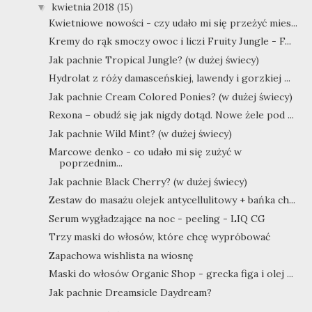
kwietnia 2018
(15)
▼
Kwietniowe nowości - czy udało mi się przeżyć mies...
Kremy do rąk smoczy owoc i liczi Fruity Jungle - F...
Jak pachnie Tropical Jungle? (w dużej świecy)
Hydrolat z róży damasceńskiej, lawendy i gorzkiej ...
Jak pachnie Cream Colored Ponies? (w dużej świecy)
Rexona – obudź się jak nigdy dotąd. Nowe żele pod ...
Jak pachnie Wild Mint? (w dużej świecy)
Marcowe denko - co udało mi się zużyć w
poprzednim...
Jak pachnie Black Cherry? (w dużej świecy)
Zestaw do masażu olejek antycellulitowy + bańka ch...
Serum wygładzające na noc - peeling - LIQ CG
Trzy maski do włosów, które chcę wypróbować
Zapachowa wishlista na wiosnę
Maski do włosów Organic Shop - grecka figa i olej ...
Jak pachnie Dreamsicle Daydream?