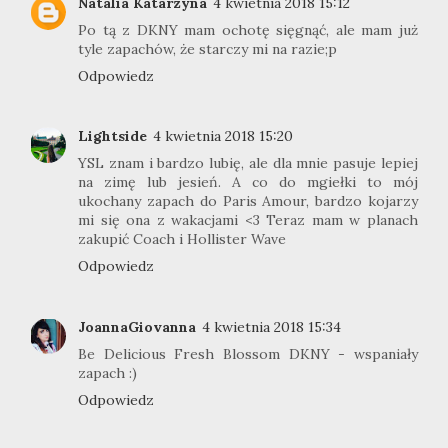
Natalia Katarzyna
4 kwietnia 2018 15:12
Po tą z DKNY mam ochotę sięgnąć, ale mam już
tyle zapachów, że starczy mi na razie;p
Odpowiedz
Lightside
4 kwietnia 2018 15:20
YSL znam i bardzo lubię, ale dla mnie pasuje lepiej
na zimę lub jesień. A co do mgiełki to mój
ukochany zapach do Paris Amour, bardzo kojarzy
mi się ona z wakacjami <3 Teraz mam w planach
zakupić Coach i Hollister Wave
Odpowiedz
JoannaGiovanna
4 kwietnia 2018 15:34
Be Delicious Fresh Blossom DKNY - wspaniały
zapach :)
Odpowiedz