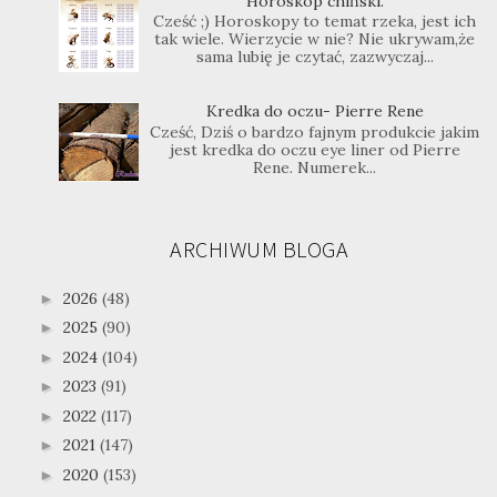
Horoskop chiński.
Cześć ;) Horoskopy to temat rzeka, jest ich
tak wiele. Wierzycie w nie? Nie ukrywam,że
sama lubię je czytać, zazwyczaj...
Kredka do oczu- Pierre Rene
Cześć, Dziś o bardzo fajnym produkcie jakim
jest kredka do oczu eye liner od Pierre
Rene. Numerek...
ARCHIWUM BLOGA
2026
(48)
►
2025
(90)
►
2024
(104)
►
2023
(91)
►
2022
(117)
►
2021
(147)
►
2020
(153)
►