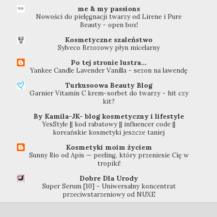
me & my passions
Nowości do pielęgnacji twarzy od Lirene i Pure
Beauty - open box!
Kosmetyczne szaleństwo
Sylveco Brzozowy płyn micelarny
Po tej stronie lustra...
Yankee Candle Lavender Vanilla - sezon na lawendę
Turkusoowa Beauty Blog
Garnier Vitamin C krem-sorbet do twarzy - hit czy
kit?
By Kamila-JK- blog kosmetyczny i lifestyle
YesStyle || kod rabatowy || influencer code ||
koreańskie kosmetyki jeszcze taniej
Kosmetyki moim życiem
Sunny Rio od Apis — peeling, który przeniesie Cię w
tropiki!
Dobre Dla Urody
Super Serum [10] - Uniwersalny koncentrat
przeciwstarzeniowy od NUXE