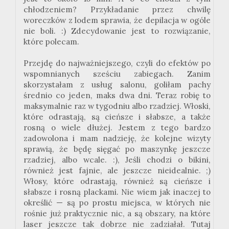
chłodzeniem? Przykładanie przez chwilę
woreczków z lodem sprawia, że depilacja w ogóle
nie boli.
:
)
Zdecydowanie jest to rozwiązanie,
które polecam.
Przejdę do najważniejszego, czyli do efektów po
wspomnianych sześciu zabiegach. Zanim
skorzystałam z usług salonu, goliłam pachy
średnio co jeden, maks dwa dni. Teraz robię to
maksymalnie raz w tygodniu albo rzadziej. Włoski,
które odrastają, są cieńsze i słabsze, a także
rosną o wiele dłużej. Jestem z tego bardzo
zadowolona i mam nadzieję, że kolejne wizyty
sprawią, że będę sięgać po maszynkę jeszcze
rzadziej, albo wcale.
:
), Jeśli chodzi o bikini,
również jest fajnie, ale jeszcze nieidealnie.
;
)
Włosy, które
odrastają, również są cieńsze i
słabsze i rosną plackami. Nie wiem jak inaczej to
określić — są po prostu miejsca, w których nie
rośnie już praktycznie nic, a są obszary, na które
laser jeszcze tak dobrze nie zadziałał. Tutaj