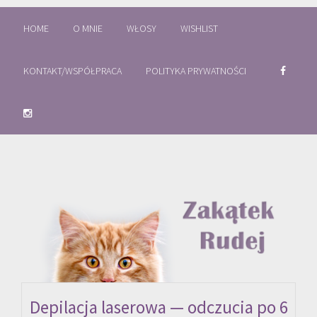
HOME
O MNIE
WŁOSY
WISHLIST
KONTAKT/WSPÓŁPRACA
POLITYKA PRYWATNOŚCI
Depilacja laserowa — odczucia po 6