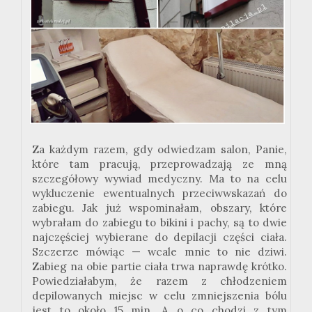
Za każdym razem, gdy odwiedzam salon, Panie,
które tam pracują, przeprowadzają ze mną
szczegółowy wywiad medyczny. Ma to na celu
wykluczenie ewentualnych przeciwwskazań do
zabiegu. Jak już wspominałam, obszary, które
wybrałam do zabiegu to bikini i pachy, są to dwie
najczęściej wybierane do depilacji części ciała.
Szczerze mówiąc — wcale mnie to nie dziwi.
Zabieg na obie partie ciała trwa naprawdę krótko.
Powiedziałabym, że razem z chłodzeniem
depilowanych miejsc w celu zmniejszenia bólu
jest to około 15 min. A o co chodzi z tym