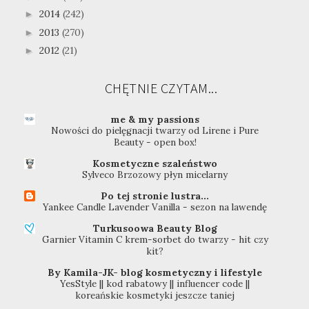
2014
(242)
►
2013
(270)
►
2012
(21)
►
CHĘTNIE CZYTAM...
me & my passions
Nowości do pielęgnacji twarzy od Lirene i Pure
Beauty - open box!
Kosmetyczne szaleństwo
Sylveco Brzozowy płyn micelarny
Po tej stronie lustra...
Yankee Candle Lavender Vanilla - sezon na lawendę
Turkusoowa Beauty Blog
Garnier Vitamin C krem-sorbet do twarzy - hit czy
kit?
By Kamila-JK- blog kosmetyczny i lifestyle
YesStyle || kod rabatowy || influencer code ||
koreańskie kosmetyki jeszcze taniej