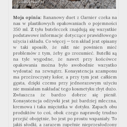
Moja opinia:
Bananowy duet
z
Garnier
czeka na
nas w plastikowych opakowaniach o pojemności
350 ml. Z tyłu buteleczek znajdują się wszystkie
podstawowe informacje dotyczące prawidłowego
użycia i składu. Co więcej — ten skład jest opisany
w taki sposób, że nikt nie powinien mieć
problemów z tym, żeby go zrozumieć. Butelki są
na tyle wygodne, że nawet przy końcówce
opakowania można było swobodnie wszystko
wydostać na zewnątrz. Konsystencja szamponu
ma przeźroczysty kolor, a przy tym jest całkiem
gęsta, dzięki czemu przy jednorazowym użyciu
nie musiałam nakładać tego kosmetyku zbyt dużo.
Zwłaszcza że bardzo dobrze się pienił.
Konsystencja odżywki jest już bardziej mleczna,
kremowa i taka mięciutka w dotyku. Zapach obu
produktów to coś, obok czego naprawdę trudno
przejść obojętnie, bo jest po prostu wspaniały. To
jakiś słodki, a zarazem zupełnie nieprzesłodzony