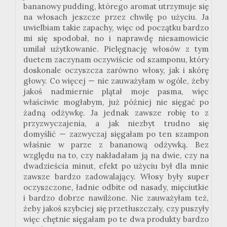
bananowy pudding, którego aromat utrzymuje się
na włosach jeszcze przez chwilę po użyciu. Ja
uwielbiam takie zapachy, więc od początku bardzo
mi się spodobał, no i naprawdę niesamowicie
umilał użytkowanie. Pielęgnację włosów z tym
duetem zaczynam oczywiście od szamponu, który
doskonale oczyszcza zarówno włosy, jak i skórę
głowy. Co więcej — nie zauważyłam w ogóle, żeby
jakoś nadmiernie plątał moje pasma, więc
właściwie mogłabym, już później nie sięgać po
żadną odżywkę. Ja jednak zawsze robię to z
przyzwyczajenia, a jak niezbyt trudno się
domyślić — zazwyczaj sięgałam po ten szampon
właśnie w parze z bananową odżywką. Bez
względu na to, czy nakładałam ją na dwie, czy na
dwadzieścia minut, efekt po użyciu był dla mnie
zawsze bardzo zadowalający. Włosy były super
oczyszczone, ładnie odbite od nasady, mięciutkie
i bardzo dobrze nawilżone. Nie zauważyłam też,
żeby jakoś szybciej się przetłuszczały, czy puszyły
więc chętnie sięgałam po te dwa produkty bardzo