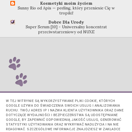
Kosmetyki moim życiem
Sunny Rio od Apis — peeling, który przeniesie Cię w
tropiki!
Dobre Dla Urody
Super Serum [10] - Uniwersalny koncentrat
przeciwstarzeniowy od NUXE
W TEJ WITRYNIE SĄ WYKORZYSTYWANE PLIKI COOKIE, KTÓRYCH
GOOGLE UŻYWA DO ŚWIADCZENIA SWOICH USŁUG I ANALIZOWANIA
RUCHU. TWÓJ ADRES IP I NAZWA KLIENTA UŻYTKOWNIKA ORAZ DANE
DOTYCZĄCE WYDAJNOŚCI I BEZPIECZEŃSTWA SĄ UDOSTĘPNIANE
GOOGLE, BY ZAPEWNIĆ ODPOWIEDNIĄ JAKOŚĆ USŁUG, GENEROWAĆ
STATYSTYKI UŻYTKOWANIA ORAZ WYKRYWAĆ NADUŻYCIA I NA NIE
REAGOWAĆ. SZCZEGÓŁOWE INFORMACJE ZNAJDZIESZ W ZAKŁADCE