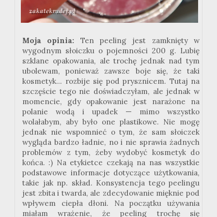
Moja opinia:
Ten peeling jest
zamknięty
w
wygodnym słoiczku o pojemności 200 g. Lubię
szklane opakowania, ale trochę jednak nad tym
ubolewam, ponieważ zawsze boje się, że taki
kosmetyk... rozbije się pod prysznicem. Tutaj na
szczęście tego nie doświadczyłam, ale jednak w
momencie, gdy opakowanie jest narażone na
polanie wodą i upadek — mimo wszystko
wolałabym, aby było one plastikowe. Nie mogę
jednak nie wspomnieć o tym, że sam słoiczek
wygląda bardzo ładnie, no i nie sprawia żadnych
problemów z tym, żeby wydobyć kosmetyk do
końca.
:
) Na etykietce czekają na nas wszystkie
podstawowe informacje dotyczące użytkowania,
takie jak np. skład. Konsystencja tego peelingu
jest zbita i twarda, ale zdecydowanie mięknie pod
wpływem ciepła dłoni. Na początku używania
miałam wrażenie, że peeling trochę się