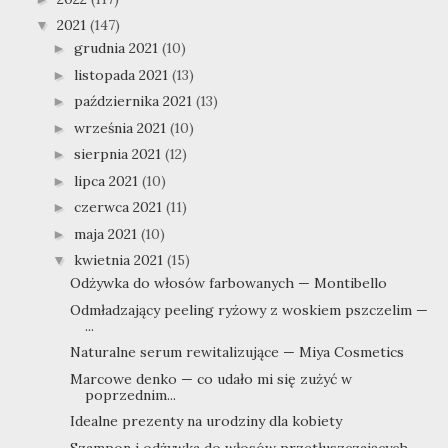
2021
(147)
▼
grudnia 2021
(10)
►
listopada 2021
(13)
►
października 2021
(13)
►
września 2021
(10)
►
sierpnia 2021
(12)
►
lipca 2021
(10)
►
czerwca 2021
(11)
►
maja 2021
(10)
►
kwietnia 2021
(15)
▼
Odżywka do włosów farbowanych — Montibello
Odmładzający peeling ryżowy z woskiem pszczelim —
...
Naturalne serum rewitalizujące — Miya Cosmetics
Marcowe denko — co udało mi się zużyć w
poprzednim...
Idealne prezenty na urodziny dla kobiety
Szampon i odżywka do włosów przetłuszczających