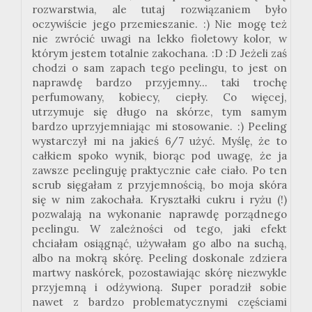
rozwarstwia, ale tutaj rozwiązaniem było
oczywiście jego przemieszanie.
:
) Nie mogę też
nie zwrócić uwagi na lekko fioletowy kolor, w
którym jestem totalnie zakochana.
:
D
:
D Jeżeli
zaś
chodzi o sam zapach tego peelingu, to jest on
naprawdę bardzo przyjemny... taki trochę
perfumowany, kobiecy, ciepły. Co więcej,
utrzymuje się długo na skórze, tym samym
bardzo uprzyjemniając mi stosowanie.
:
) Peeling
wystarczył mi na jakieś 6/7 użyć. Myślę, że to
całkiem spoko wynik, biorąc pod uwagę, że ja
zawsze
peelinguję
praktycznie całe ciało. Po ten
scrub sięgałam z przyjemnością, bo moja skóra
się w nim zakochała. Kryształki cukru i ryżu (!)
pozwalają na wykonanie naprawdę porządnego
peelingu. W zależności od tego, jaki efekt
chciałam osiągnąć, używałam go albo na suchą,
albo na mokrą skórę. Peeling doskonale zdziera
martwy naskórek, pozostawiając skórę niezwykle
przyjemną i odżywioną. Super poradził sobie
nawet z bardzo problematycznymi częściami