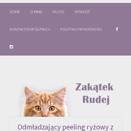
HOME
O MNIE
WŁOSY
WISHLIST
KONTAKT/WSPÓŁPRACA
POLITYKA PRYWATNOŚCI
Odmładzający peeling ryżowy z