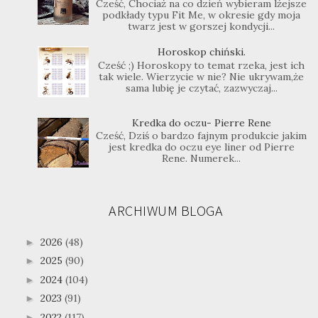
Cześć, Chociaż na co dzień wybieram lżejsze
podkłady typu Fit Me, w okresie gdy moja
twarz jest w gorszej kondycji...
Horoskop chiński.
Cześć ;) Horoskopy to temat rzeka, jest ich
tak wiele. Wierzycie w nie? Nie ukrywam,że
sama lubię je czytać, zazwyczaj...
Kredka do oczu- Pierre Rene
Cześć, Dziś o bardzo fajnym produkcie jakim
jest kredka do oczu eye liner od Pierre
Rene. Numerek...
ARCHIWUM BLOGA
2026
(48)
►
2025
(90)
►
2024
(104)
►
2023
(91)
►
2022
(117)
►