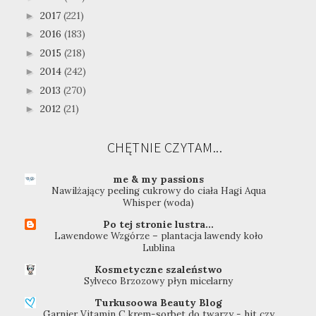
2017
(221)
►
2016
(183)
►
2015
(218)
►
2014
(242)
►
2013
(270)
►
2012
(21)
►
CHĘTNIE CZYTAM...
me & my passions
Nawilżający peeling cukrowy do ciała Hagi Aqua
Whisper (woda)
Po tej stronie lustra...
Lawendowe Wzgórze – plantacja lawendy koło
Lublina
Kosmetyczne szaleństwo
Sylveco Brzozowy płyn micelarny
Turkusoowa Beauty Blog
Garnier Vitamin C krem-sorbet do twarzy - hit czy