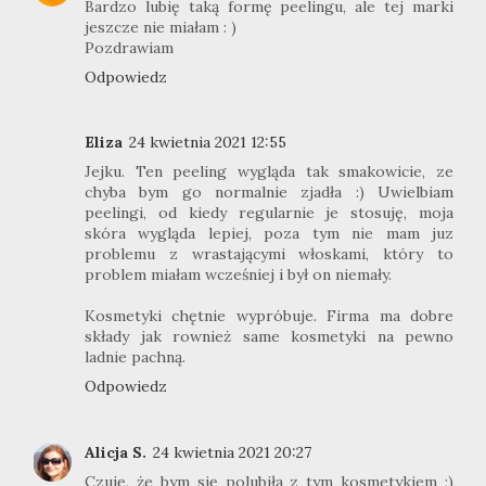
Bardzo lubię taką formę peelingu, ale tej marki
jeszcze nie miałam : )
Pozdrawiam
Odpowiedz
Eliza
24 kwietnia 2021 12:55
Jejku. Ten peeling wygląda tak smakowicie, ze
chyba bym go normalnie zjadła :) Uwielbiam
peelingi, od kiedy regularnie je stosuję, moja
skóra wygląda lepiej, poza tym nie mam juz
problemu z wrastającymi włoskami, który to
problem miałam wcześniej i był on niemały.
Kosmetyki chętnie wypróbuje. Firma ma dobre
składy jak rownież same kosmetyki na pewno
ladnie pachną.
Odpowiedz
Alicja S.
24 kwietnia 2021 20:27
Czuję, że bym się polubiła z tym kosmetykiem ;)