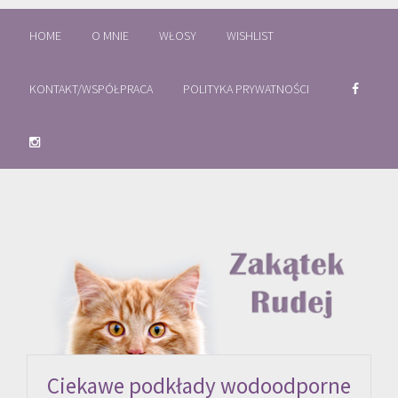
HOME
O MNIE
WŁOSY
WISHLIST
KONTAKT/WSPÓŁPRACA
POLITYKA PRYWATNOŚCI
Ciekawe podkłady wodoodporne