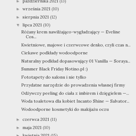
października 2021
(13)
►
września 2021
(10)
►
sierpnia 2021
(12)
►
lipca 2021
(10)
▼
Różany krem nawilżająco-wygładzający — Eveline
Cos...
Kwietniowe, majowe i czerwcowe denko, czyli czas n...
Ciekawe podkłady wodoodporne
Naturalny podkład dopasowujący 01 Vanilla — Soraya...
Summer Black Friday Notino.pl :)
Fototapety do salonu i nie tylko
Przydatne narzędzie do prowadzenia własnej firmy
Odżywczy peeling do ciała z imbirem i dzięgielem —...
Woda toaletowa dla kobiet Incanto Shine — Salvator...
Wodoodporne kosmetyki do makijażu oczu
czerwca 2021
(11)
►
maja 2021
(10)
►
kwietnia 2021
(15)
►