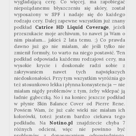
wygladającą
cerę. Co więcej, ma zapobiegać
niepożądanemu błyszczeniu się skóry, został
wyposażony w
SPF
i nadaje się do każdego
rodzaju cery. Dalej zapewne wszystkim już znany
podkład
Catrice
HD
Liquid
Coverage
, jeżeli
przeszukacie moje archiwum, to nawet ja Wam o
nim pisałam... jakieś 2 lata temu.
;
) Co prawda
dawno już go nie miałam, ale jeśli tylko nie
zmienił formuły, to warto na niego postawić. Ten
podkład odpowiada każdemu rodzajowi cery, ma
wysokie krycie i doskonale radzi sobie z
zakrywaniem nawet tych największych
niedoskonałości. Przy tym wszystkim wyróżnia go
też stosunkowo lekka i płynna konsystencja — nie
miałam nigdy problemów z tym, żeby wklepać ją
ładnie gąbeczką. No i na koniec jeszcze podkład
w płynie Skin
Balance
Cover od
Pierre
Rene
.
Powiem Wam, że już całe wieki nie miałam ich
kolorówki, toteż jestem bardzo ciekawa tego
podkładu. Na
Notino
.pl
znajdziecie chyba 7
różnych odcieni, więc nie powinno być
problemów z dopasowaniem odpowiedniego.