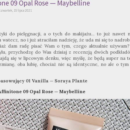
tone 09 Opal Rose — Maybelline
czwartek, 15 lipca 2021
yki do pielęgnacji, a o tych do makijażu... to już nawet n
 wstecz, no i już straciłam nadzieję, że uda mi się to nadrob
ciaż dam radę pisać Wam o tym, czego aktualnie używam
ylu, przychodzę do Was dzisiaj z recenzją dwóch podkładó
ajdą się w lipcowym denku, więc myślę,
że będą super na t
ianę, oba lubię, chociaż nie są identyczne, no ale o tym
asowujący 01 Vanilla — Soraya Plante
Affinitone 09 Opal Rose — Maybelline