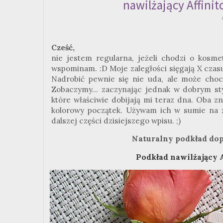
nawilżający Affini
Cześć,
nie jestem regularna, jeżeli chodzi o kosmet
wspominam.
:
D Moje zaległości sięgają X czasu
Nadrobić pewnie się nie uda, ale może cho
Zobaczymy... zaczynając jednak w dobrym st
które właściwie dobijają mi teraz dna. Oba
zn
kolorowy początek. Używam ich w sumie na zm
dalszej części dzisiejszego wpisu.
;
)
Naturalny podkład dop
Podkład nawilżający 