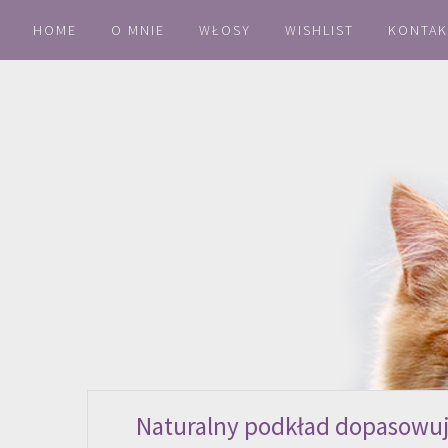
HOME
O MNIE
WŁOSY
WISHLIST
KONTAK
Naturalny podkład dopasowują