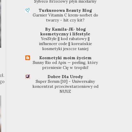
Sylveco Brzozowy płyn micelarny
Turkusoowa Beauty Blog
Garnier Vitamin C krem-sorbet do
twarzy - hit czy kit?
By Kamila-JK- blog
kosmetyczny i lifestyle
YesStyle || kod rabatowy ||
influencer code || koreańskie
kosmetyki jeszcze taniej
Kosmetyki moim życiem
Sunny Rio od Apis — peeling, który
przeniesie Cię w tropiki!
ł.
Dobre Dla Urody
go
Super Serum [10] - Uniwersalny
koncentrat przeciwstarzeniowy od
NUXE