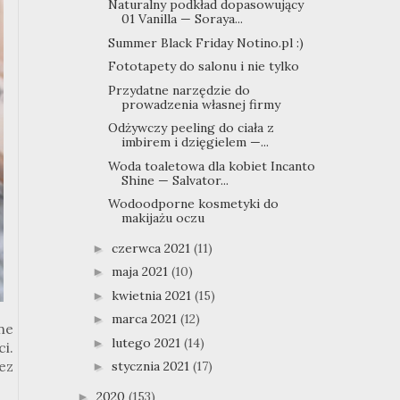
Naturalny podkład dopasowujący
01 Vanilla — Soraya...
Summer Black Friday Notino.pl :)
Fototapety do salonu i nie tylko
Przydatne narzędzie do
prowadzenia własnej firmy
Odżywczy peeling do ciała z
imbirem i dzięgielem —...
Woda toaletowa dla kobiet Incanto
Shine — Salvator...
Wodoodporne kosmetyki do
makijażu oczu
czerwca 2021
(11)
►
maja 2021
(10)
►
kwietnia 2021
(15)
►
marca 2021
(12)
►
ne
lutego 2021
(14)
►
i.
stycznia 2021
(17)
ez
►
2020
(153)
►