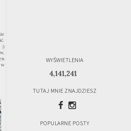
ie
ić.
?
;
)
w,
en
WYŚWIETLENIA
 w
4,141,241
TUTAJ MNIE ZNAJDZIESZ
POPULARNE POSTY