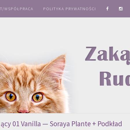
T/WSPÓŁPRACA
POLITYKA PRYWATNOŚCI
cy 01 Vanilla — Soraya Plante + Podkład