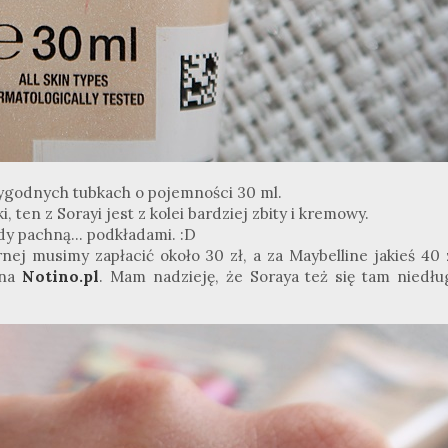
ygodnych tubkach o pojemności 30 ml.
, ten z Sorayi jest z kolei bardziej zbity i kremowy.
y pachną... podkładami. :D
nej musimy zapłacić około 30 zł, a za Maybelline jakieś 40 z
 na
Notino.pl
. Mam nadzieję, że Soraya też się tam niedłu