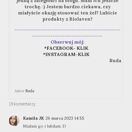
jedną z zaległości na blogu. Mam ich jeszcze
trochę. :) Jestem bardzo ciekawa, czy
miałyście okazję stosować ten żel? Lubicie
produkty z Biolaven?
---------------------------------------------
------------------------------
Obserwuj mój:
*FACEBOOK- KLIK
*INSTAGRAM-KLIK
Ruda
Autor
Ruda
19 komentarzy:
Kamila JK
26 marca 2023 14:55
Miałam go i lubiłam :D