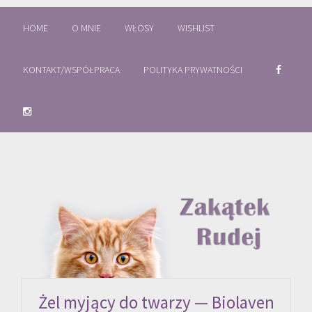
HOME
O MNIE
WŁOSY
WISHLIST
KONTAKT/WSPÓŁPRACA
POLITYKA PRYWATNOŚCI
Żel myjący do twarzy — Biolaven