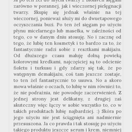
zarówno w porannej, jak i wieczornej pielęgnacji
twarzy. Skupię się jednak właśnie na tej
wieczornej, ponieważ służy mi do dwuetapowego
oczyszczania buzi. Po ten żel sięgam po użyciu
płynu micelarnego lub masełka, w zależności od
tego, co w danym dniu stosuję. No i zacznę od
tego, że lubię ten kosmetyk i to bardzo za to, że
fantastycznie radzi sobie z resztkami makijażu.
Od dłuższego czasu maluję dolną powieką
kolorowymi kredkami, najczęściej są to odcienie
fioletu i turkusu i gdy zdarzy się tak, że po
wstępnym demakijażu, coś tam jeszcze zostaje,
to ten żel fantastycznie to usuwa. No a skoro
mowa właśnie o oczach, to lubię w nim również to,
że nie podrażnia, nie powoduje zaczerwienień. Z
jednej strony jest delikatny, z drugiej zaś
skuteczny więc łączy w sobie wszystko to, co w
takich produktach lubię najbardziej. :) Skóra po
jego użyciu nie jest ściągnięta ani nadmiernie
przesuszona. Ja co prawda i tak stosuję po użyciu
takiego produktu jeszcze serum i krem, niemniej