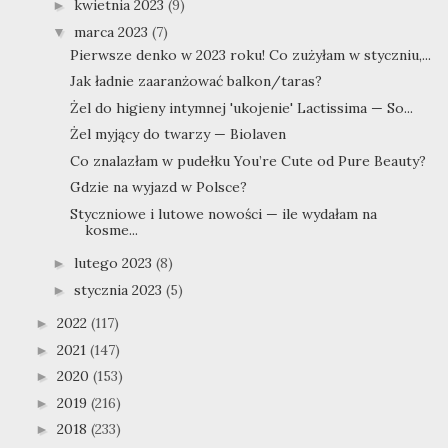
kwietnia 2023
(9)
►
marca 2023
(7)
▼
Pierwsze denko w 2023 roku! Co zużyłam w styczniu,...
Jak ładnie zaaranżować balkon/taras?
Żel do higieny intymnej 'ukojenie' Lactissima — So...
Żel myjący do twarzy — Biolaven
Co znalazłam w pudełku You’re Cute od Pure Beauty?
Gdzie na wyjazd w Polsce?
Styczniowe i lutowe nowości — ile wydałam na
kosme...
lutego 2023
(8)
►
stycznia 2023
(5)
►
2022
(117)
►
2021
(147)
►
2020
(153)
►
2019
(216)
►
2018
(233)
►