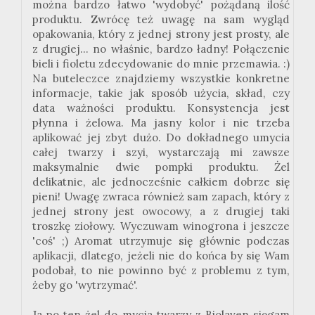
można bardzo łatwo 'wydobyć' pożądaną ilość
produktu. Zwrócę też uwagę na sam wygląd
opakowania, który z jednej strony jest prosty, ale
z drugiej... no właśnie, bardzo ładny! Połączenie
bieli i fioletu zdecydowanie do mnie przemawia. :)
Na buteleczce znajdziemy wszystkie konkretne
informacje, takie jak sposób użycia, skład, czy
data ważności produktu. Konsystencja jest
płynna i żelowa. Ma jasny kolor i nie trzeba
aplikować jej zbyt dużo. Do dokładnego umycia
całej twarzy i szyi, wystarczają mi zawsze
maksymalnie dwie pompki produktu. Żel
delikatnie, ale jednocześnie całkiem dobrze się
pieni! Uwagę zwraca również sam zapach, który z
jednej strony jest owocowy, a z drugiej taki
troszkę ziołowy. Wyczuwam winogrona i jeszcze
'coś' ;) Aromat utrzymuje się głównie podczas
aplikacji, dlatego, jeżeli nie do końca by się Wam
podobał, to nie powinno być z problemu z tym,
żeby go 'wytrzymać'.
Ja po ten żel do mycia twarzy z Biolaven sięgam