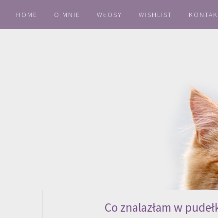
HOME
O MNIE
WŁOSY
WISHLIST
KONTAK
Co znalazłam w pudełk