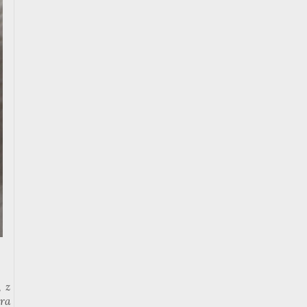
, z
ra