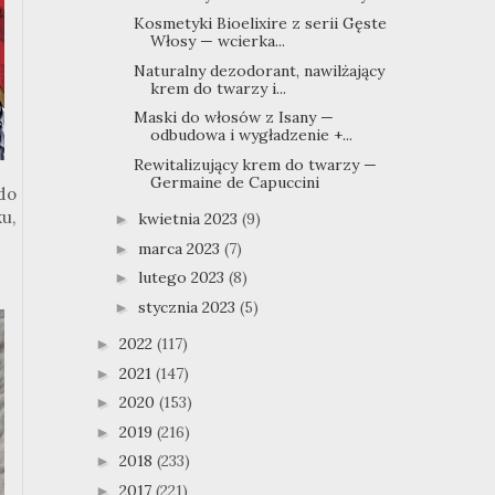
Kosmetyki Bioelixire z serii Gęste
Włosy — wcierka...
Naturalny dezodorant, nawilżający
krem do twarzy i...
Maski do włosów z Isany —
odbudowa i wygładzenie +...
Rewitalizujący krem do twarzy —
Germaine de Capuccini
do
u,
kwietnia 2023
(9)
►
marca 2023
(7)
►
lutego 2023
(8)
►
stycznia 2023
(5)
►
2022
(117)
►
2021
(147)
►
2020
(153)
►
2019
(216)
►
2018
(233)
►
2017
(221)
►