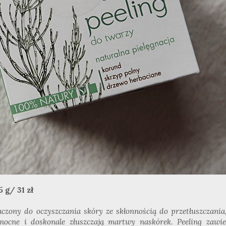
 g/ 31 zł
zony do oczyszczania skóry ze skłonnością do przetłuszczania
mocne i doskonale złuszczają martwy naskórek. Peeling zawie