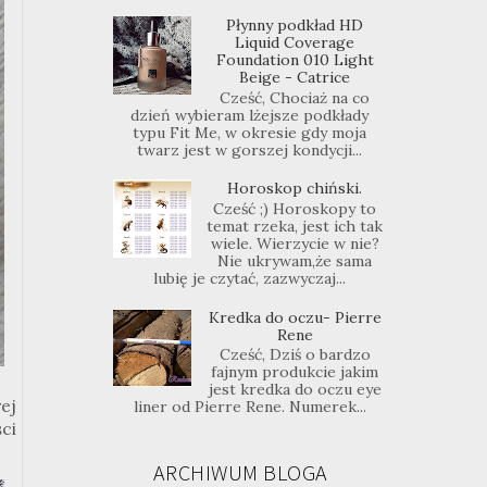
Płynny podkład HD
Liquid Coverage
Foundation 010 Light
Beige - Catrice
Cześć, Chociaż na co
dzień wybieram lżejsze podkłady
typu Fit Me, w okresie gdy moja
twarz jest w gorszej kondycji...
Horoskop chiński.
Cześć ;) Horoskopy to
temat rzeka, jest ich tak
wiele. Wierzycie w nie?
Nie ukrywam,że sama
lubię je czytać, zazwyczaj...
Kredka do oczu- Pierre
Rene
Cześć, Dziś o bardzo
fajnym produkcie jakim
jest kredka do oczu eye
rej
liner od Pierre Rene. Numerek...
ści
ARCHIWUM BLOGA