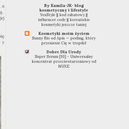
By Kamila-JK- blog
, a
kosmetyczny i lifestyle
ą.
YesStyle || kod rabatowy ||
ej
influencer code || koreańskie
kosmetyki jeszcze taniej
Kosmetyki moim życiem
ię
Sunny Rio od Apis — peeling, który
ę z
przeniesie Cię w tropiki!
Dobre Dla Urody
Super Serum [10] - Uniwersalny
koncentrat przeciwstarzeniowy od
NUXE