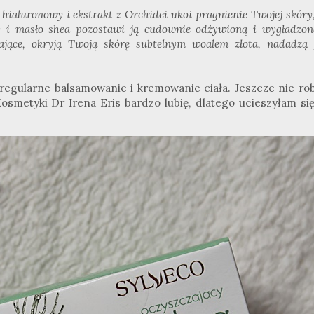
hialuronowy i ekstrakt z Orchidei ukoi pragnienie Twojej skóry
ły i masło shea pozostawi ją cudownie odżywioną i wygładzon
ające, okryją Twoją skórę subtelnym woalem złota, nadadzą j
regularne balsamowanie i kremowanie ciała. Jeszcze nie rob
 Kosmetyki Dr Irena Eris bardzo lubię, dlatego ucieszyłam si