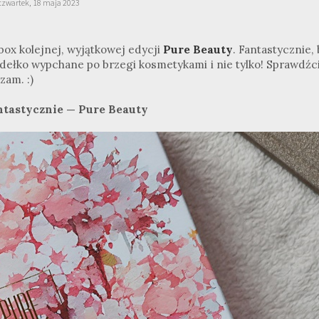
czwartek, 18 maja 2023
box kolejnej, wyjątkowej edycji
Pure Beauty
. Fantastycznie,
udełko wypchane po brzegi kosmetykami i nie tylko! Sprawdźci
zam. :)
ntastycznie — Pure Beauty