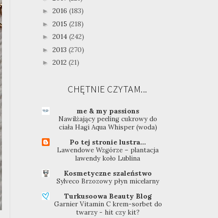
2016
(183)
►
2015
(218)
►
2014
(242)
►
2013
(270)
►
2012
(21)
►
CHĘTNIE CZYTAM...
me & my passions
Nawilżający peeling cukrowy do
ciała Hagi Aqua Whisper (woda)
Po tej stronie lustra...
Lawendowe Wzgórze – plantacja
lawendy koło Lublina
Kosmetyczne szaleństwo
Sylveco Brzozowy płyn micelarny
Turkusoowa Beauty Blog
Garnier Vitamin C krem-sorbet do
twarzy - hit czy kit?