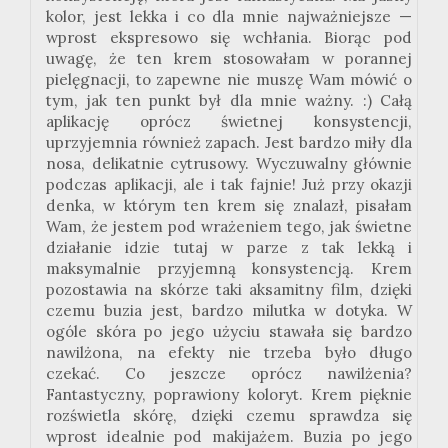
kolor, jest lekka i co dla mnie najważniejsze —
wprost ekspresowo się wchłania. Biorąc pod
uwagę, że ten krem stosowałam w porannej
pielęgnacji, to zapewne nie muszę Wam mówić o
tym, jak ten punkt był dla mnie ważny. :) Całą
aplikację oprócz świetnej konsystencji,
uprzyjemnia również zapach. Jest bardzo miły dla
nosa, delikatnie cytrusowy. Wyczuwalny głównie
podczas aplikacji, ale i tak fajnie! Już przy okazji
denka, w którym ten krem się znalazł, pisałam
Wam, że jestem pod wrażeniem tego, jak świetne
działanie idzie tutaj w parze z tak lekką i
maksymalnie przyjemną konsystencją. Krem
pozostawia na skórze taki aksamitny film, dzięki
czemu buzia jest, bardzo milutka w dotyka. W
ogóle skóra po jego użyciu stawała się bardzo
nawilżona, na efekty nie trzeba było długo
czekać. Co jeszcze oprócz nawilżenia?
Fantastyczny, poprawiony koloryt. Krem pięknie
rozświetla skórę, dzięki czemu sprawdza się
wprost idealnie pod makijażem. Buzia po jego