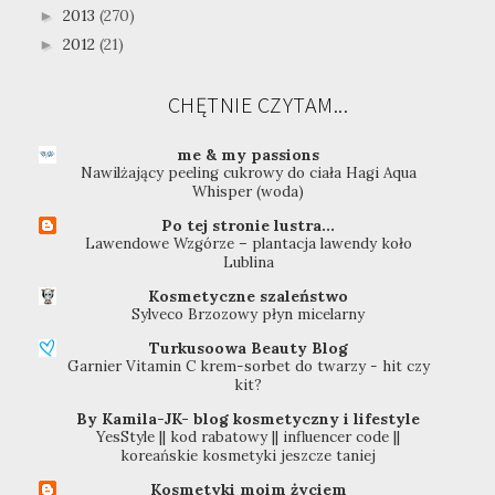
2013
(270)
►
2012
(21)
►
CHĘTNIE CZYTAM...
me & my passions
Nawilżający peeling cukrowy do ciała Hagi Aqua
Whisper (woda)
Po tej stronie lustra...
Lawendowe Wzgórze – plantacja lawendy koło
Lublina
Kosmetyczne szaleństwo
Sylveco Brzozowy płyn micelarny
Turkusoowa Beauty Blog
Garnier Vitamin C krem-sorbet do twarzy - hit czy
kit?
By Kamila-JK- blog kosmetyczny i lifestyle
YesStyle || kod rabatowy || influencer code ||
koreańskie kosmetyki jeszcze taniej
Kosmetyki moim życiem