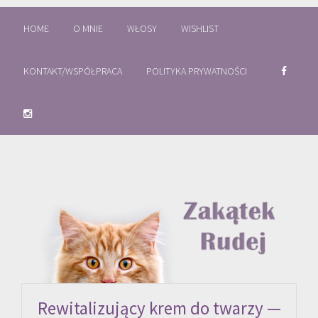
HOME
O MNIE
WŁOSY
WISHLIST
KONTAKT/WSPÓŁPRACA
POLITYKA PRYWATNOŚCI
Rewitalizujący krem do twarzy —