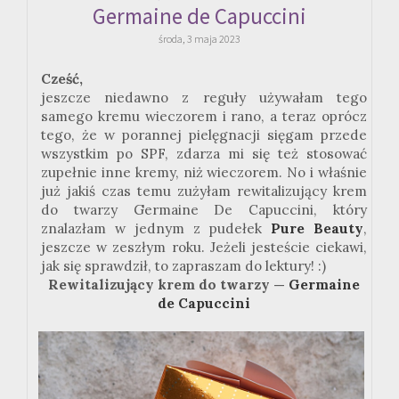
Germaine de Capuccini
środa, 3 maja 2023
Cześć,
jeszcze niedawno z reguły używałam tego
samego kremu wieczorem i rano, a teraz oprócz
tego, że w porannej pielęgnacji sięgam przede
wszystkim po SPF, zdarza mi się też stosować
zupełnie inne kremy, niż wieczorem. No i właśnie
już jakiś czas temu zużyłam rewitalizujący krem
do twarzy Germaine De Capuccini, który
znalazłam w jednym z pudełek
Pure Beauty
,
jeszcze w zeszłym roku. Jeżeli jesteście ciekawi,
jak się sprawdził, to zapraszam do lektury! :)
Rewitalizujący krem do twarzy —
Germaine
de Capuccini