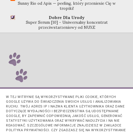
Sunny Rio od Apis — peeling, który przeniesie Cię w
tropiki!
Dobre Dla Urody
Super Serum [10] - Uniwersalny koncentrat
przeciwstarzeniowy od NUXE
W TEJ WITRYNIE SĄ WYKORZYSTYWANE PLIKI COOKIE, KTÓRYCH
GOOGLE UŻYWA DO ŚWIADCZENIA SWOICH USŁUG I ANALIZOWANIA
RUCHU. TWÓJ ADRES IP I NAZWA KLIENTA UŻYTKOWNIKA ORAZ DANE
DOTYCZĄCE WYDAJNOŚCI I BEZPIECZEŃSTWA SĄ UDOSTĘPNIANE
GOOGLE, BY ZAPEWNIĆ ODPOWIEDNIĄ JAKOŚĆ USŁUG, GENEROWAĆ
STATYSTYKI UŻYTKOWANIA ORAZ WYKRYWAĆ NADUŻYCIA I NA NIE
REAGOWAĆ. SZCZEGÓŁOWE INFORMACJE ZNAJDZIESZ W ZAKŁADCE
POLITYKA PRYWATNOŚCI. CZY ZGADZASZ SIĘ NA WYKORZYSTYWANIE