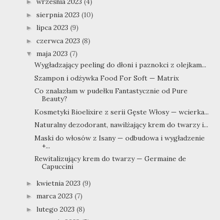
września 2023
(4)
►
sierpnia 2023
(10)
►
lipca 2023
(9)
►
czerwca 2023
(8)
►
maja 2023
(7)
▼
Wygładzający peeling do dłoni i paznokci z olejkam...
Szampon i odżywka Food For Soft — Matrix
Co znalazłam w pudełku Fantastycznie od Pure
Beauty?
Kosmetyki Bioelixire z serii Gęste Włosy — wcierka...
Naturalny dezodorant, nawilżający krem do twarzy i...
Maski do włosów z Isany — odbudowa i wygładzenie
+...
Rewitalizujący krem do twarzy — Germaine de
Capuccini
kwietnia 2023
(9)
►
marca 2023
(7)
►
lutego 2023
(8)
►