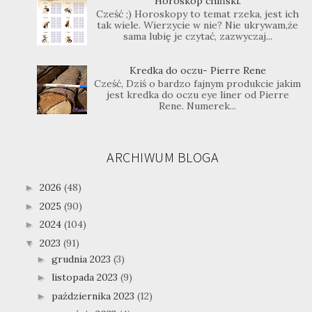
Horoskop chiński.
Cześć ;) Horoskopy to temat rzeka, jest ich
tak wiele. Wierzycie w nie? Nie ukrywam,że
sama lubię je czytać, zazwyczaj...
Kredka do oczu- Pierre Rene
Cześć, Dziś o bardzo fajnym produkcie jakim
jest kredka do oczu eye liner od Pierre
Rene. Numerek...
ARCHIWUM BLOGA
2026
(48)
►
2025
(90)
►
2024
(104)
►
2023
(91)
▼
grudnia 2023
(3)
►
listopada 2023
(9)
►
października 2023
(12)
►