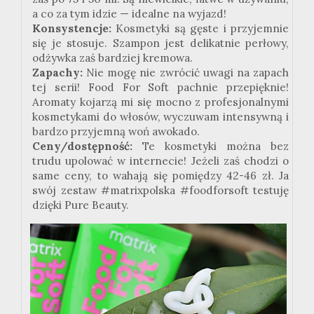
a co za tym idzie — idealne na wyjazd!
Konsystencje:
Kosmetyki są gęste i przyjemnie
się je stosuje. Szampon jest delikatnie perłowy,
odżywka zaś bardziej kremowa.
Zapachy:
Nie mogę nie zwrócić uwagi na zapach
tej serii! Food For Soft pachnie przepięknie!
Aromaty kojarzą mi się mocno z profesjonalnymi
kosmetykami do włosów, wyczuwam intensywną i
bardzo przyjemną woń awokado.
Ceny/dostępność:
Te kosmetyki można bez
trudu upolować w internecie! Jeżeli zaś chodzi o
same ceny, to wahają się pomiędzy 42-46 zł. Ja
swój zestaw #matrixpolska #foodforsoft testuję
dzięki Pure Beauty.