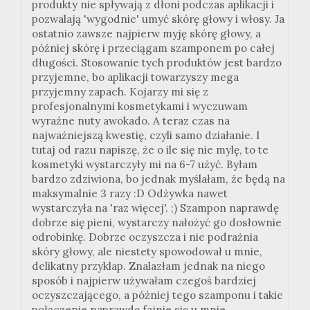
produkty nie spływają z dłoni podczas aplikacji i
pozwalają 'wygodnie' umyć skórę głowy i włosy. Ja
ostatnio zawsze najpierw myję skórę głowy, a
później skórę i przeciągam szamponem po całej
długości. Stosowanie tych produktów jest bardzo
przyjemne, bo aplikacji towarzyszy mega
przyjemny zapach. Kojarzy mi się z
profesjonalnymi kosmetykami i wyczuwam
wyraźne nuty awokado. A teraz czas na
najważniejszą kwestię, czyli samo działanie. I
tutaj od razu napiszę, że o ile się nie mylę, to te
kosmetyki wystarczyły mi na 6-7 użyć. Byłam
bardzo zdziwiona, bo jednak myślałam, że będą na
maksymalnie 3 razy :D Odżywka nawet
wystarczyła na 'raz więcej'. ;) Szampon naprawdę
dobrze się pieni, wystarczy nałożyć go dosłownie
odrobinkę. Dobrze oczyszcza i nie podrażnia
skóry głowy, ale niestety spowodował u mnie,
delikatny przyklap. Znalazłam jednak na niego
sposób i najpierw używałam czegoś bardziej
oczyszczającego, a później tego szamponu i takie
połączenie naprawdę fajnie się u mnie