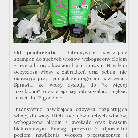
Od producenta:
Intensywnie nawilżający
szampon do suchych włosów, wzbogacony olejem
z awokado oraz kwasem hialuronowym. Nawilża i
oczyszcza włosy z zabrudzeń oraz sebum nie
usuwając przy tym potrzebnego im nawilżenia.
Sprawia, że włosy zyskują do 7x więcej
nawilżenia* oraz stają się odczuwalnie miękkie
nawet do 72 godzin.*
Intensywnie nawilżająca odżywka rozplątująca
włosy, do wszystkich rodzajów suchych włosów,
wzbogacona olejem z awokado oraz kwasem
hialuronowym. Pomaga przywrócić odpowiedni
poziom nawilżenia włosom przesuszonym i