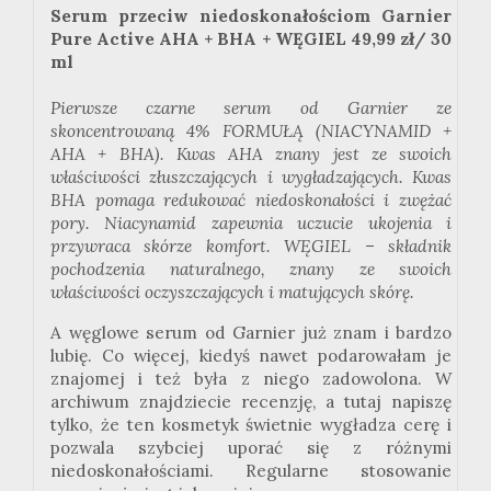
Serum przeciw niedoskonałościom Garnier
Pure Active AHA + BHA + WĘGIEL 49,99 zł/ 30
ml
Pierwsze czarne serum od Garnier ze
skoncentrowaną 4% FORMUŁĄ (NIACYNAMID +
AHA + BHA). Kwas AHA znany jest ze swoich
właściwości złuszczających i wygładzających. Kwas
BHA pomaga redukować niedoskonałości i zwężać
pory. Niacynamid zapewnia uczucie ukojenia i
przywraca skórze komfort. WĘGIEL – składnik
pochodzenia naturalnego, znany ze swoich
właściwości oczyszczających i matujących skórę.
A węglowe serum od Garnier już znam i bardzo
lubię. Co więcej, kiedyś nawet podarowałam je
znajomej i też była z niego zadowolona. W
archiwum znajdziecie recenzję, a tutaj napiszę
tylko, że ten kosmetyk świetnie wygładza cerę i
pozwala szybciej uporać się z różnymi
niedoskonałościami. Regularne stosowanie