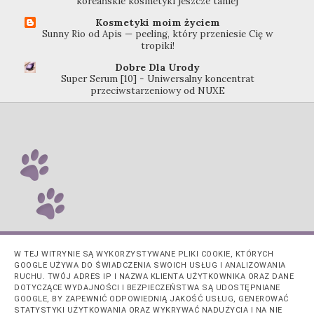
koreańskie kosmetyki jeszcze taniej
Kosmetyki moim życiem
Sunny Rio od Apis — peeling, który przeniesie Cię w
tropiki!
Dobre Dla Urody
Super Serum [10] - Uniwersalny koncentrat
przeciwstarzeniowy od NUXE
W TEJ WITRYNIE SĄ WYKORZYSTYWANE PLIKI COOKIE, KTÓRYCH
GOOGLE UŻYWA DO ŚWIADCZENIA SWOICH USŁUG I ANALIZOWANIA
RUCHU. TWÓJ ADRES IP I NAZWA KLIENTA UŻYTKOWNIKA ORAZ DANE
DOTYCZĄCE WYDAJNOŚCI I BEZPIECZEŃSTWA SĄ UDOSTĘPNIANE
GOOGLE, BY ZAPEWNIĆ ODPOWIEDNIĄ JAKOŚĆ USŁUG, GENEROWAĆ
STATYSTYKI UŻYTKOWANIA ORAZ WYKRYWAĆ NADUŻYCIA I NA NIE