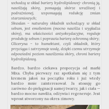
wchodzą w skład bariery hydrolipidowej- chronią ją,
nawilżają skórę, pomagają skórze wrażliwej i
podrażnionej, wspomagają redukcję zmian
starzeniowych;
Skwalan – naturalny składnik wchodzący w skład
sebum, jest emolientem (mocno nawilża i wygładza
skórę), ma właściwości antyoksydacyjne, reguluje
produkcję sebum i poprawia barierę ochronną skóry;
Gliceryna – to humektant, czyli składnik, który
przyciąga i zatrzymuje wodę, dzięki czemu utrzymuje
odpowiedni poziom nawilżenia skóry, chroni barierę
hydrolipidową.
Bardzo, bardzo ciekawa propozycja od marki
Mixa. Chyba pierwszy raz spotkałam się z tym
kremem jakoś na początku roku i już wtedy
bardzo mnie zainteresował. Ja stosuję go
zarówno do pielęgnacji samej twarzy, jak i ciała —
bardzo mocno nawilża, odżywia i regeneruje. Jest
wprost stworzony na okres zimowy.