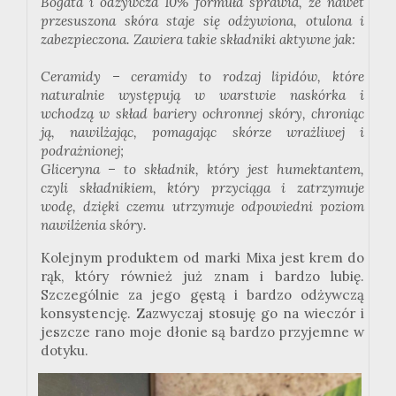
Bogata i odżywcza 10% formuła sprawia, że nawet
przesuszona skóra staje się odżywiona, otulona i
zabezpieczona. Zawiera takie składniki aktywne jak:
Ceramidy – ceramidy to rodzaj lipidów, które
naturalnie występują w warstwie naskórka i
wchodzą w skład bariery ochronnej skóry, chroniąc
ją, nawilżając, pomagając skórze wrażliwej i
podrażnionej;
Gliceryna – to składnik, który jest humektantem,
czyli składnikiem, który przyciąga i zatrzymuje
wodę, dzięki czemu utrzymuje odpowiedni poziom
nawilżenia sk
óry.
Kolejnym produktem od marki
Mixa
jest krem do
rąk, który również już znam i bardzo lubię.
Szczególnie za jego gęstą i bardzo odżywczą
konsystencję. Zazwyczaj stosuję go na wieczór i
jeszcze rano moje dłonie są bardzo przyjemne w
dotyku.