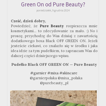
Green On od Pure Beauty?
poniedziałek, 9 grudnia 2024
Cześć, dzień dobry,
Powiedzieć, że
Pure Beauty
rozpieszcza mnie
kosmetykami... to zdecydowanie za mało. :) No i
proszę, przychodzę do Was dzisiaj z zawartością
dodatkowego boxa Black OFF GREEN ON. Jeżeli
jesteście ciekawi, co znalazło się w środku i jaka
idea idzie za tym pudełkiem, to zapraszam Was do
dalszej części dzisiejszego wpisu.
Pudełko Black OFF GREEN ON — Pure
Beauty
#garnier
#mixa
#skincare
@garnierpolska @mixa_polska
@purebeauty_pl