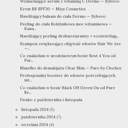
Wzmacniające serum z witaminą C Dermo — Sylveco
Krem BB SPF30 — Miya Cosmetics
Nawilżający balsam do ciała Dermo — Sylveco
Peeling do ciała Rokitnikowa moc witaminowa —
Kanu...
Nawilżający peeling drobnoziarnisty + rozświetlają...
Szampon zwiększający objętość włosów Hair We Are
—...
Co znalazłam w urodzinowym boxie Best 4 You od
Pur...
Masełko do demakijażu Clear Skin — Pure by Clochee
Profesjonalny booster do włosów potrzebujących
int...
Co znalazłam w boxie Black Off Green On od Pure
Be...
Denko z października i listopada
listopada 2024
(5)
►
października 2024
(7)
►
września 2024
(4)
►