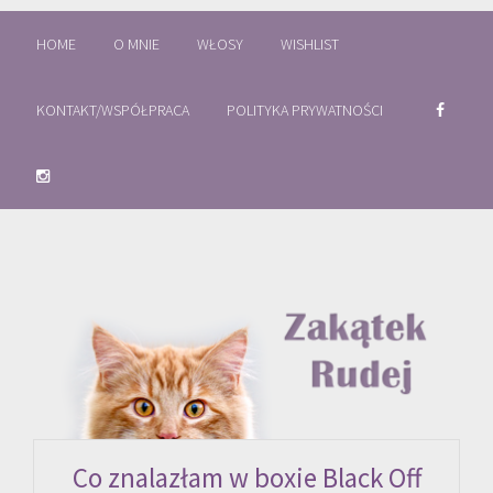
HOME
O MNIE
WŁOSY
WISHLIST
KONTAKT/WSPÓŁPRACA
POLITYKA PRYWATNOŚCI
Co znalazłam w boxie Black Off