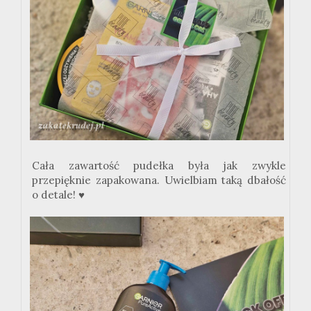
Cała
za
w
a
r
tość pudełka była jak zwykle
przepięknie zapakowana. Uwielbiam taką dbałość
o detale!
♥