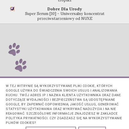
tropiki!
Dobre Dla Urody
Super Serum [10] - Uniwersalny koncentrat
przeciwstarzeniowy od NUXE
W TEJ WITRYNIE SĄ WYKORZYSTYWANE PLIKI COOKIE, KTÓRYCH
GOOGLE UŻYWA DO ŚWIADCZENIA SWOICH USŁUG I ANALIZOWANIA
RUCHU. TWÓJ ADRES IP I NAZWA KLIENTA UŻYTKOWNIKA ORAZ DANE
DOTYCZĄCE WYDAJNOŚCI I BEZPIECZEŃSTWA SĄ UDOSTĘPNIANE
GOOGLE, BY ZAPEWNIĆ ODPOWIEDNIĄ JAKOŚĆ USŁUG, GENEROWAĆ
STATYSTYKI UŻYTKOWANIA ORAZ WYKRYWAĆ NADUŻYCIA I NA NIE
REAGOWAĆ. SZCZEGÓŁOWE INFORMACJE ZNAJDZIESZ W ZAKŁADCE
POLITYKA PRYWATNOŚCI. CZY ZGADZASZ SIĘ NA WYKORZYSTYWANIE
PLIKÓW COOKIES?
Obsługiwane przez usługę
Blogger
.