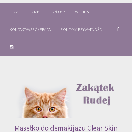
HOME
O MNIE
WŁOSY
WISHLIST
KONTAKT/WSPÓŁPRACA
POLITYKA PRYWATNOŚCI
Masełko do demakijażu Clear Skin