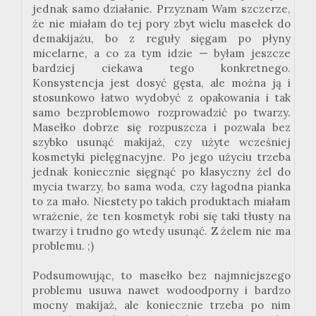
jednak samo działanie. Przyznam Wam szczerze,
że nie miałam do tej pory zbyt wielu masełek do
demakijażu, bo z reguły sięgam po płyny
micelarne, a co za tym idzie — byłam jeszcze
bardziej ciekawa tego konkretnego.
Konsystencja jest dosyć gęsta, ale można ją i
stosunkowo łatwo wydobyć z opakowania i tak
samo bezproblemowo rozprowadzić po twarzy.
Masełko dobrze się rozpuszcza i pozwala bez
szybko usunąć makijaż, czy użyte wcześniej
kosmetyki pielęgnacyjne. Po jego użyciu trzeba
jednak koniecznie sięgnąć po klasyczny żel do
mycia twarzy, bo sama woda, czy łagodna pianka
to za mało. Niestety po takich produktach miałam
wrażenie, że ten kosmetyk robi się taki tłusty na
twarzy i trudno go wtedy usunąć. Z żelem nie ma
problemu. ;)
Podsumowując, to masełko bez najmniejszego
problemu usuwa nawet wodoodporny i bardzo
mocny makijaż, ale koniecznie trzeba po nim