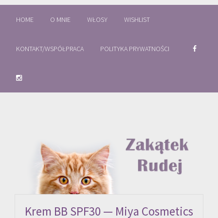
HOME
O MNIE
WŁOSY
WISHLIST
KONTAKT/WSPÓŁPRACA
POLITYKA PRYWATNOŚCI
Krem BB SPF30 — Miya Cosmetics