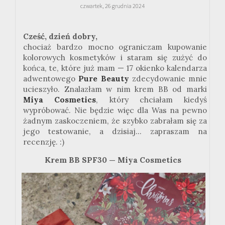
czwartek, 26 grudnia 2024
Cześć, dzień dobry,
chociaż bardzo mocno ograniczam kupowanie
kolorowych kosmetyków i staram się zużyć do
końca, te, które już mam — 17
okienko
kalendarza
adwentowego
Pure
Beauty
zdecydowanie mnie
ucieszyło. Znalazłam w nim krem
BB
od marki
Miya
Cosmetics
, który chciałam kiedyś
wypróbować. Nie będzie więc dla Was na pewno
żadnym zaskoczeniem, że szybko zabrałam się za
jego testowanie, a dzisiaj... zapraszam na
recenzję.
:
)
Krem BB SPF30 — Miya Cosmetics