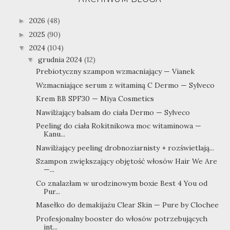
2026
(48)
►
2025
(90)
►
2024
(104)
▼
grudnia 2024
(12)
▼
Prebiotyczny szampon wzmacniający — Vianek
Wzmacniające serum z witaminą C Dermo — Sylveco
Krem BB SPF30 — Miya Cosmetics
Nawilżający balsam do ciała Dermo — Sylveco
Peeling do ciała Rokitnikowa moc witaminowa —
Kanu...
Nawilżający peeling drobnoziarnisty + rozświetlają...
Szampon zwiększający objętość włosów Hair We Are
—...
Co znalazłam w urodzinowym boxie Best 4 You od
Pur...
Masełko do demakijażu Clear Skin — Pure by Clochee
Profesjonalny booster do włosów potrzebujących
int...