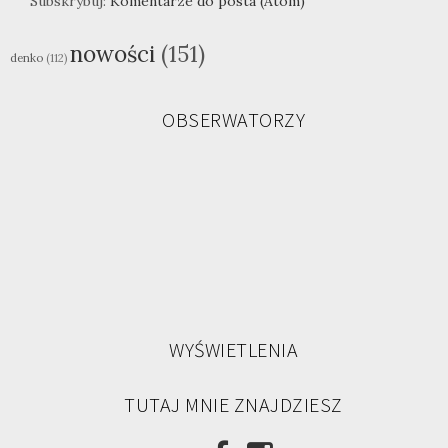
Subskrybuj:
Komentarze do posta (Atom)
nowości
(151)
denko
(112)
OBSERWATORZY
WYŚWIETLENIA
TUTAJ MNIE ZNAJDZIESZ