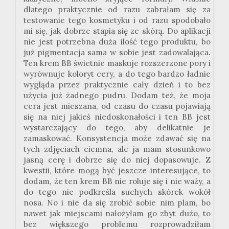
dlatego praktycznie od razu zabrałam się za
testowanie tego kosmetyku i od razu spodobało
mi się, jak dobrze stapia się ze skórą. Do aplikacji
nie jest potrzebna duża ilość tego produktu, bo
już pigmentacja sama w sobie jest zadowalająca.
Ten krem BB świetnie maskuje rozszerzone pory i
wyrównuje koloryt cery, a do tego bardzo ładnie
wygląda przez praktycznie cały dzień i to bez
użycia już żadnego pudru. Dodam też, że moja
cera jest mieszana, od czasu do czasu pojawiają
się na niej jakieś niedoskonałości i ten BB jest
wystarczający do tego, aby delikatnie je
zamaskować. Konsystencja może zdawać się na
tych zdjęciach ciemna, ale ja mam stosunkowo
jasną cerę i dobrze się do niej dopasowuje. Z
kwestii, które mogą być jeszcze interesujące, to
dodam, że ten krem BB nie roluje się i nie waży, a
do tego nie podkreśla suchych skórek wokół
nosa. No i nie da się zrobić sobie nim plam, bo
nawet jak miejscami nałożyłam go zbyt dużo, to
bez większego problemu rozprowadziłam