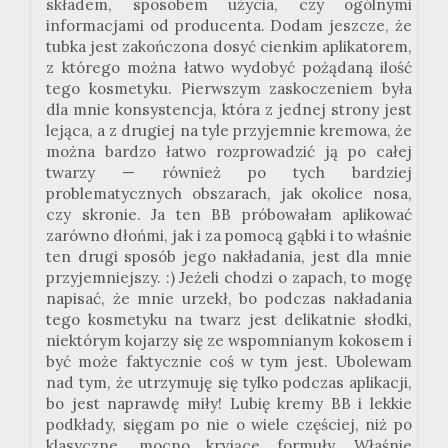
składem, sposobem użycia, czy ogólnymi
informacjami od producenta. Dodam jeszcze, że
tubka jest zakończona dosyć cienkim aplikatorem,
z którego można łatwo wydobyć pożądaną ilość
tego kosmetyku. Pierwszym zaskoczeniem była
dla mnie konsystencja, która z jednej strony jest
lejąca, a z drugiej na tyle przyjemnie kremowa, że
można bardzo łatwo rozprowadzić ją po całej
twarzy — również po tych bardziej
problematycznych obszarach, jak okolice nosa,
czy skronie. Ja ten BB próbowałam aplikować
zarówno dłońmi, jak i za pomocą gąbki i to właśnie
ten drugi sposób jego nakładania, jest dla mnie
przyjemniejszy. :) Jeżeli chodzi o zapach, to mogę
napisać, że mnie urzekł, bo podczas nakładania
tego kosmetyku na twarz jest delikatnie słodki,
niektórym kojarzy się ze wspomnianym kokosem i
być może faktycznie coś w tym jest. Ubolewam
nad tym, że utrzymuję się tylko podczas aplikacji,
bo jest naprawdę miły! Lubię kremy BB i lekkie
podkłady, sięgam po nie o wiele częściej, niż po
klasyczne, mocno kryjące formuły. Właśnie