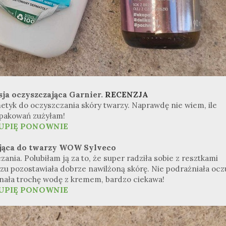
sja oczyszczająca Garnier.
RECENZJA
metyk do oczyszczania skóry twarzy. Naprawdę nie wiem, ile
pakowań zużyłam!
UPIĘ PONOWNIE
yjąca do twarzy WOW Sylveco
ania. Polubiłam ją za to, że super radziła sobie z resztkami
azu pozostawiała dobrze nawilżoną skórę. Nie podrażniała ocz
inała trochę wodę z kremem, bardzo ciekawa!
UPIĘ PONOWNIE