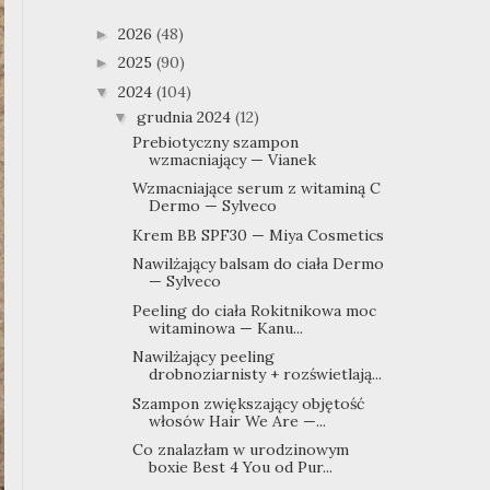
2026
(48)
►
2025
(90)
►
2024
(104)
▼
grudnia 2024
(12)
▼
Prebiotyczny szampon
wzmacniający — Vianek
Wzmacniające serum z witaminą C
Dermo — Sylveco
Krem BB SPF30 — Miya Cosmetics
Nawilżający balsam do ciała Dermo
— Sylveco
Peeling do ciała Rokitnikowa moc
witaminowa — Kanu...
Nawilżający peeling
drobnoziarnisty + rozświetlają...
Szampon zwiększający objętość
włosów Hair We Are —...
Co znalazłam w urodzinowym
boxie Best 4 You od Pur...