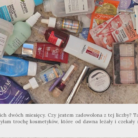
nich dwóch miesięcy. Czy jestem zadowolona z tej liczby? Ta
yłam trochę kosmetyków, które od dawna leżały i czekały 