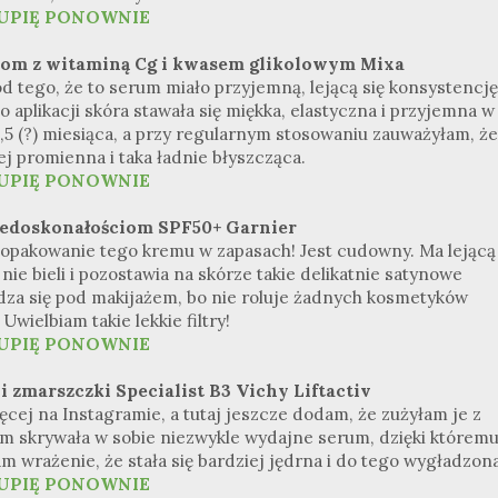
UPIĘ PONOWNIE
iom z witaminą Cg i kwasem glikolowym Mixa
 tego, że to serum miało przyjemną, lejącą się konsystencję
 aplikacji skóra stawała się miękka, elastyczna i przyjemna w
 1,5 (?) miesiąca, a przy regularnym stosowaniu zauważyłam, że
iej promienna i taka ładnie błyszcząca.
UPIĘ PONOWNIE
niedoskonałościom SPF50+ Garnier
o opakowanie tego kremu w zapasach! Jest cudowny. Ma lejącą
nie bieli i pozostawia na skórze takie delikatnie satynowe
dza się pod makijażem, bo nie roluje żadnych kosmetyków
Uwielbiam takie lekkie filtry!
UPIĘ PONOWNIE
i zmarszczki Specialist B3 Vichy Liftactiv
j na Instagramie, a tutaj jeszcze dodam, że zużyłam je z
em skrywała w sobie niezwykle wydajne serum, dzięki którem
m wrażenie, że stała się bardziej jędrna i do tego wygładzona
UPIĘ PONOWNIE