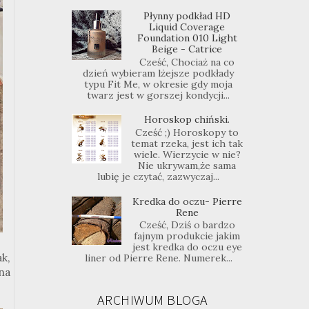
Płynny podkład HD
Liquid Coverage
Foundation 010 Light
Beige - Catrice
Cześć, Chociaż na co
dzień wybieram lżejsze podkłady
typu Fit Me, w okresie gdy moja
twarz jest w gorszej kondycji...
Horoskop chiński.
Cześć ;) Horoskopy to
temat rzeka, jest ich tak
wiele. Wierzycie w nie?
Nie ukrywam,że sama
lubię je czytać, zazwyczaj...
Kredka do oczu- Pierre
Rene
Cześć, Dziś o bardzo
fajnym produkcie jakim
jest kredka do oczu eye
k,
liner od Pierre Rene. Numerek...
na
ARCHIWUM BLOGA