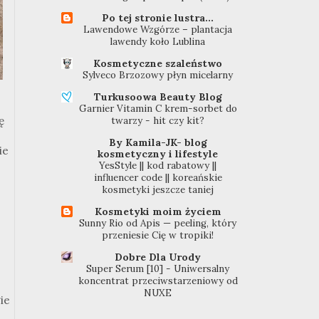
Po tej stronie lustra...
Lawendowe Wzgórze – plantacja
lawendy koło Lublina
Kosmetyczne szaleństwo
Sylveco Brzozowy płyn micelarny
Turkusoowa Beauty Blog
Garnier Vitamin C krem-sorbet do
ę
twarzy - hit czy kit?
By Kamila-JK- blog
ie
kosmetyczny i lifestyle
YesStyle || kod rabatowy ||
influencer code || koreańskie
kosmetyki jeszcze taniej
Kosmetyki moim życiem
Sunny Rio od Apis — peeling, który
przeniesie Cię w tropiki!
Dobre Dla Urody
Super Serum [10] - Uniwersalny
koncentrat przeciwstarzeniowy od
NUXE
ie