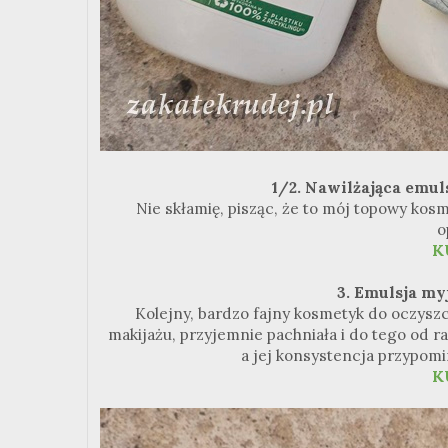
1/2. Nawilżająca emul
Nie skłamię, pisząc, że to mój topowy kos
o
K
3. Emulsja m
Kolejny, bardzo fajny kosmetyk do oczyszcz
makijażu, przyjemnie pachniała i do tego od r
a jej konsystencja przypom
K