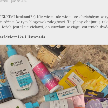
wtorek, 3 grudnia 2024
 WIELKIMI krokami? :) Nie wiem, ale wiem, że chciałabym w t
ić różne (w tym blogowe) zaległości. Te plany obejmują tak
 Jeżeli jesteście ciekawi, co zużyłam w ciągu ostatnich dwó
października i listopada