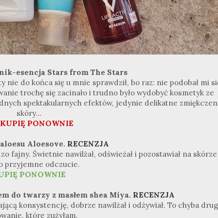
nik-esencja Stars from The Stars
y nie do końca się u mnie sprawdził, bo raz: nie podobał mi si
anie trochę się zacinało i trudno było wydobyć kosmetyk ze
żadnych spektakularnych efektów, jedynie delikatne zmiękczen
skóry...
 KUPIĘ PONOWNIE
 aloesu Aloesove.
RECENZJA
dzo fajny. Świetnie nawilżał, odświeżał i pozostawiał na skórze
o przyjemne odczucie.
UPIĘ PONOWNIE
em do twarzy z masłem shea Miya.
RECENZJA
jącą konsystencję, dobrze nawilżał i odżywiał. To chyba drug
wanie, które zużyłam.