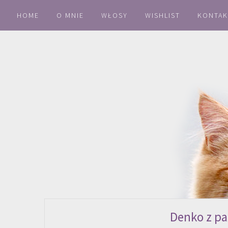
HOME
O MNIE
WŁOSY
WISHLIST
KONTAK
Denko z pa