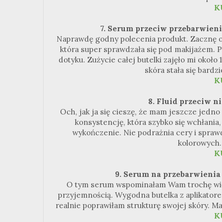
K
7. Serum przeciw przebarwien
Naprawdę godny polecenia produkt. Zacznę od
która super sprawdzała się pod makijażem. Po
dotyku. Zużycie całej butelki zajęło mi około
skóra stała się bardz
K
8. Fluid przeciw 
Och, jak ja się cieszę, że mam jeszcze jedn
konsystencję, która szybko się wchłania, 
wykończenie. Nie podrażnia cery i spraw
kolorowych. 
K
9. Serum na przebarwienia 
O tym serum wspominałam Wam trochę więce
przyjemnością. Wygodna butelka z aplikator
realnie poprawiłam strukturę swojej skóry. Ma
K