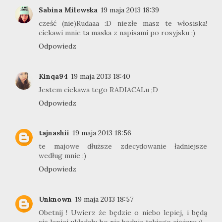
Sabina Milewska
19 maja 2013 18:39
cześć (nie)Rudaaa :D niezłe masz te włosiska!
ciekawi mnie ta maska z napisami po rosyjsku ;)
Odpowiedz
Kinqa94
19 maja 2013 18:40
Jestem ciekawa tego RADIACALu ;D
Odpowiedz
tajnashii
19 maja 2013 18:56
te majowe dłuższe zdecydowanie ładniejsze
według mnie :)
Odpowiedz
Unknown
19 maja 2013 18:57
Obetnij ! Uwierz że będzie o niebo lepiej, i będą
się lepiej układały, bo nie będzie takiego ciężaru :)