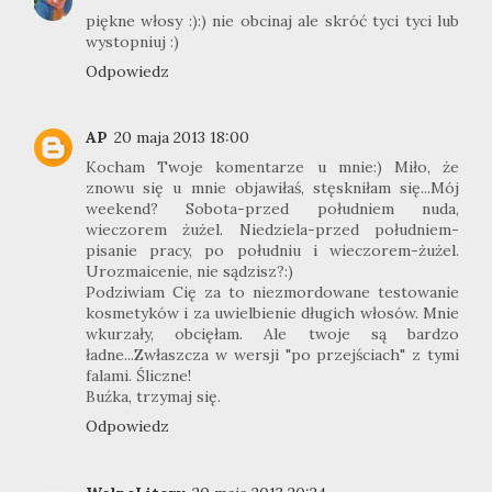
piękne włosy :):) nie obcinaj ale skróć tyci tyci lub
wystopniuj :)
Odpowiedz
AP
20 maja 2013 18:00
Kocham Twoje komentarze u mnie:) Miło, że
znowu się u mnie objawiłaś, stęskniłam się...Mój
weekend? Sobota-przed południem nuda,
wieczorem żużel. Niedziela-przed południem-
pisanie pracy, po południu i wieczorem-żużel.
Urozmaicenie, nie sądzisz?:)
Podziwiam Cię za to niezmordowane testowanie
kosmetyków i za uwielbienie długich włosów. Mnie
wkurzały, obcięłam. Ale twoje są bardzo
ładne...Zwłaszcza w wersji "po przejściach" z tymi
falami. Śliczne!
Buźka, trzymaj się.
Odpowiedz