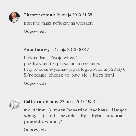
Thestreetpink
21 maja 2013 21:58
ppiekne masz refleksy na włosach!
Odpowiedz
Anonimowy
22 maja 2013 00:47
Pięknie lśnią Twoje włosy:)
pozdrawiam i zapraszam na rozdanie:
http://kosmetycznawyspa.blogspot.co.uk/2013/0
5/rozdanie-chcesz-to-baw-sie-i-bierz.html
Odpowiedz
CaliforniaVenus
22 maja 2013 15:40
nie ścinaj ;) masz baaardzo zadbane, lśniące
włosy ;) mi szkoda by było obcinać...
pooozdrawiam! ;*
Odpowiedz