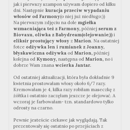
jak i pierwszy szampon używam dopiero od kilku
dni. Następnie
kuracja przeciw wypadaniu
włosów od Farmony
(o niej już niedługo;))
Na pierwszym zdjęciu na dole
mgiełka
wzmacniająca też z Farmony,
później
serum z
Biovaxu, oliwka z Babydream(olejowanie;))
i
eliksir prostujący włosy
z
Marion
. Na ostatniej
fotce
odżywka len i rumianek z Joanny,
błyskawiczna odżywka
od
Marion,
później
kolejna od
Kymony,
następna od
Marion,
no i
dobrze Wam znana
wcierka Jantar.
Od ostatniej aktualizacji, która była dokładnie 9
kwietnia prostowałam włosy około 6/7 razy.
Kremowałam je 4, kilka razy robiłam maseczkę z
żółtka i ostatnio zaczęłam jeszcze je olejować. A
wczoraj je farbowałam- tzn. standardowo tylko
odrosty na czarno.
Pewnie jesteście ciekawe jak wyglądają. Tak
prezentowały się ostatnio po przejściach z