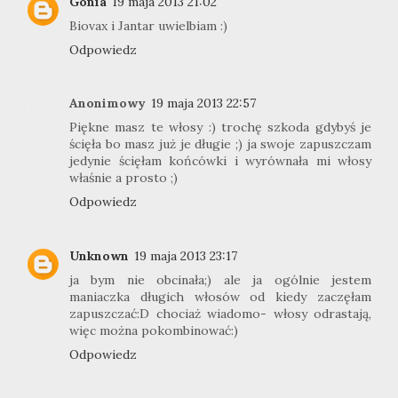
Gonia
19 maja 2013 21:02
Biovax i Jantar uwielbiam :)
Odpowiedz
Anonimowy
19 maja 2013 22:57
Piękne masz te włosy :) trochę szkoda gdybyś je
ścięła bo masz już je długie ;) ja swoje zapuszczam
jedynie ścięłam końcówki i wyrównała mi włosy
właśnie a prosto ;)
Odpowiedz
Unknown
19 maja 2013 23:17
ja bym nie obcinała;) ale ja ogólnie jestem
maniaczka długich włosów od kiedy zaczęłam
zapuszczać:D chociaż wiadomo- włosy odrastają,
więc można pokombinować:)
Odpowiedz