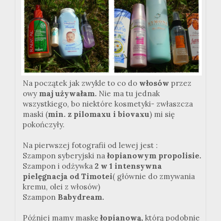
Na początek jak zwykle to co do
włosów
przez
owy
maj używałam.
Nie ma tu jednak
wszystkiego, bo niektóre kosmetyki- zwłaszcza
maski (
min. z pilomaxu i biovaxu
) mi się
pokończyły.
Na pierwszej fotografii od lewej jest :
Szampon syberyjski na
łopianowym propolisie.
Szampon i odżywka
2 w 1 intensywna
pielęgnacja od Timotei
( głównie do zmywania
kremu, olei z włosów)
Szampon
Babydream.
Później mamy maskę
łopianową,
którą podobnie