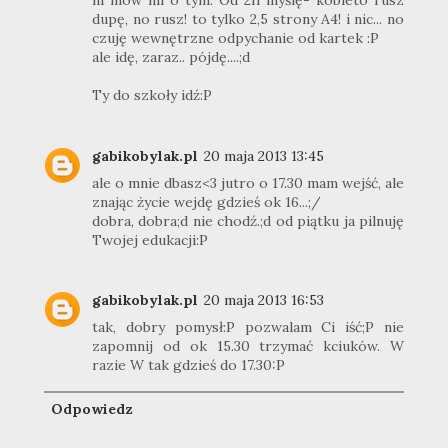
ni mów mi o tym. Od 2h myślę- kobieto rusz
dupę, no rusz! to tylko 2,5 strony A4! i nic... no
czuję wewnętrzne odpychanie od kartek :P
ale idę, zaraz.. pójdę....;d
Ty do szkoły idź:P
gabikobylak.pl
20 maja 2013 13:45
ale o mnie dbasz<3 jutro o 17.30 mam wejść, ale
znając życie wejdę gdzieś ok 16...;/
dobra, dobra;d nie chodź.;d od piątku ja pilnuję
Twojej edukacji:P
gabikobylak.pl
20 maja 2013 16:53
tak, dobry pomysł:P pozwalam Ci iść;P nie
zapomnij od ok 15.30 trzymać kciuków. W
razie W tak gdzieś do 17.30:P
Odpowiedz