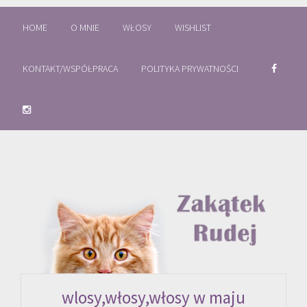
HOME
O MNIE
WŁOSY
WISHLIST
KONTAKT/WSPÓŁPRACA
POLITYKA PRYWATNOŚCI
wlosy,włosy,włosy w maju