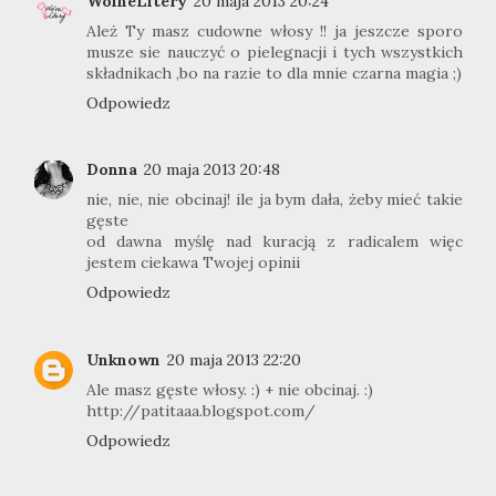
WolneLitery
20 maja 2013 20:24
Ależ Ty masz cudowne włosy !! ja jeszcze sporo
musze sie nauczyć o pielegnacji i tych wszystkich
składnikach ,bo na razie to dla mnie czarna magia ;)
Odpowiedz
Donna
20 maja 2013 20:48
nie, nie, nie obcinaj! ile ja bym dała, żeby mieć takie
gęste
od dawna myślę nad kuracją z radicalem więc
jestem ciekawa Twojej opinii
Odpowiedz
Unknown
20 maja 2013 22:20
Ale masz gęste włosy. :) + nie obcinaj. :)
http://patitaaa.blogspot.com/
Odpowiedz