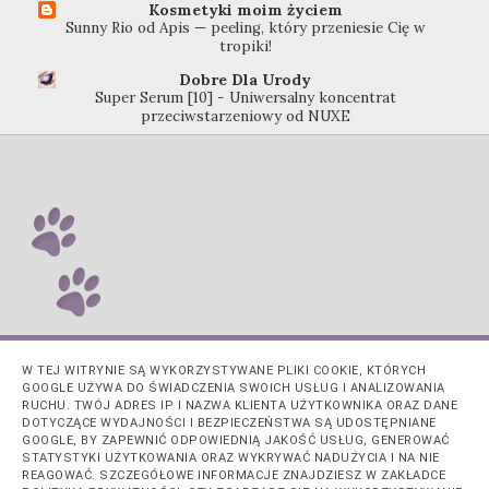
Kosmetyki moim życiem
Sunny Rio od Apis — peeling, który przeniesie Cię w
tropiki!
Dobre Dla Urody
Super Serum [10] - Uniwersalny koncentrat
przeciwstarzeniowy od NUXE
W TEJ WITRYNIE SĄ WYKORZYSTYWANE PLIKI COOKIE, KTÓRYCH
GOOGLE UŻYWA DO ŚWIADCZENIA SWOICH USŁUG I ANALIZOWANIA
RUCHU. TWÓJ ADRES IP I NAZWA KLIENTA UŻYTKOWNIKA ORAZ DANE
DOTYCZĄCE WYDAJNOŚCI I BEZPIECZEŃSTWA SĄ UDOSTĘPNIANE
GOOGLE, BY ZAPEWNIĆ ODPOWIEDNIĄ JAKOŚĆ USŁUG, GENEROWAĆ
STATYSTYKI UŻYTKOWANIA ORAZ WYKRYWAĆ NADUŻYCIA I NA NIE
REAGOWAĆ. SZCZEGÓŁOWE INFORMACJE ZNAJDZIESZ W ZAKŁADCE