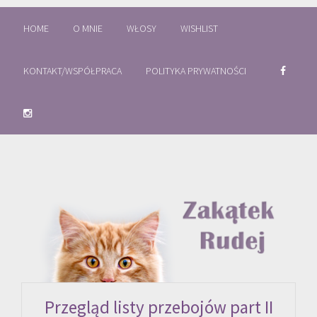
HOME
O MNIE
WŁOSY
WISHLIST
KONTAKT/WSPÓŁPRACA
POLITYKA PRYWATNOŚCI
Przegląd listy przebojów part II