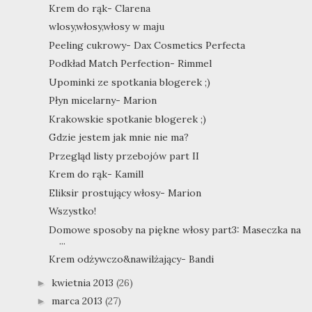
Krem do rąk- Clarena
wlosy,włosy,włosy w maju
Peeling cukrowy- Dax Cosmetics Perfecta
Podkład Match Perfection- Rimmel
Upominki ze spotkania blogerek ;)
Płyn micelarny- Marion
Krakowskie spotkanie blogerek ;)
Gdzie jestem jak mnie nie ma?
Przegląd listy przebojów part II
Krem do rąk- Kamill
Eliksir prostujący włosy- Marion
Wszystko!
Domowe sposoby na piękne włosy part3: Maseczka na
...
Krem odżywczo&nawilżający- Bandi
kwietnia 2013
(26)
►
marca 2013
(27)
►