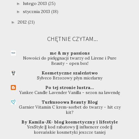
lutego 2013
(25)
►
stycznia 2013
(18)
►
2012
(21)
►
CHĘTNIE CZYTAM...
me & my passions
Nowości do pielęgnacji twarzy od Lirene i Pure
Beauty - open box!
Kosmetyczne szaleństwo
Sylveco Brzozowy płyn micelarny
Po tej stronie lustra...
Yankee Candle Lavender Vanilla - sezon na lawendę
Turkusoowa Beauty Blog
Garnier Vitamin C krem-sorbet do twarzy - hit czy
kit?
By Kamila-JK- blog kosmetyczny i lifestyle
YesStyle || kod rabatowy || influencer code ||
koreańskie kosmetyki jeszcze taniej