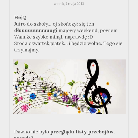
wtorek, 7 maja 2013
Hej!;)
Jutro do szkoły... oj skończył się ten
dłuuuuuuuuuuugi
majowy weekend, powiem
Wam,że szybko minął, naprawdę :D
Środa,czwartek,piątek... i będzie wolne. Tego się
trzymajmy.
Dawno nie było
przeglądu listy przebojów,