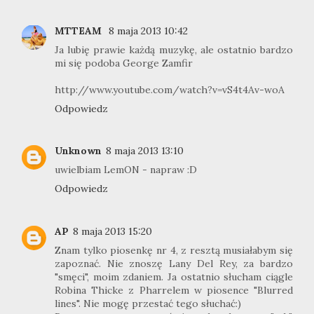
MTTEAM
8 maja 2013 10:42
Ja lubię prawie każdą muzykę, ale ostatnio bardzo
mi się podoba George Zamfir
http://www.youtube.com/watch?v=vS4t4Av-woA
Odpowiedz
Unknown
8 maja 2013 13:10
uwielbiam LemON - napraw :D
Odpowiedz
AP
8 maja 2013 15:20
Znam tylko piosenkę nr 4, z resztą musiałabym się
zapoznać. Nie znoszę Lany Del Rey, za bardzo
"smęci", moim zdaniem. Ja ostatnio słucham ciągle
Robina Thicke z Pharrelem w piosence "Blurred
lines". Nie mogę przestać tego słuchać:)