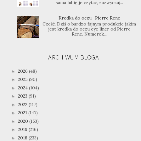
sama lubię je czytać, zazwyczaj...
Kredka do oczu- Pierre Rene
Cześć, Dziś o bardzo fajnym produkcie jakim
jest kredka do oczu eye liner od Pierre
Rene. Numerek...
ARCHIWUM BLOGA
2026
(48)
►
2025
(90)
►
2024
(104)
►
2023
(91)
►
2022
(117)
►
2021
(147)
►
2020
(153)
►
2019
(216)
►
2018
(233)
►