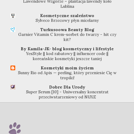
Lawendowe Wzgórze – plantacja lawendy koło
Lublina
Kosmetyczne szaleństwo
Sylveco Brzozowy płyn micelarny
Turkusoowa Beauty Blog
Garnier Vitamin C krem-sorbet do twarzy - hit czy
kit?
By Kamila-JK- blog kosmetyczny i lifestyle
YesStyle || kod rabatowy || influencer code ||
koreańskie kosmetyki jeszcze taniej
Kosmetyki moim życiem
Sunny Rio od Apis — peeling, który przeniesie Cię w
tropiki!
Dobre Dla Urody
Super Serum [10] - Uniwersalny koncentrat
przeciwstarzeniowy od NUXE