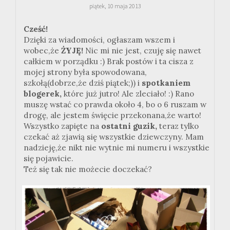
piątek, 10 maja 2013
Cześć!
Dzięki za wiadomości, ogłaszam wszem i
wobec,że
ŻYJĘ!
Nic mi nie jest, czuję się nawet
całkiem w porządku :) Brak postów i ta cisza z
mojej strony była spowodowana,
szkołą(dobrze,że dziś piątek;)) i
spotkaniem
blogerek,
które już jutro! Ale zleciało! :) Rano
muszę wstać co prawda około 4, bo o 6 ruszam w
drogę, ale jestem święcie przekonana,że warto!
Wszystko zapięte na
ostatni guzik,
teraz tylko
czekać aż zjawią się wszystkie dziewczyny. Mam
nadzieję,że nikt nie wytnie mi numeru i wszystkie
się pojawicie.
Też się tak nie możecie doczekać?