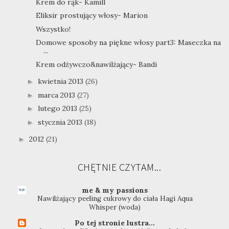
Krem do rąk- Kamill
Eliksir prostujący włosy- Marion
Wszystko!
Domowe sposoby na piękne włosy part3: Maseczka na
...
Krem odżywczo&nawilżający- Bandi
kwietnia 2013
(26)
►
marca 2013
(27)
►
lutego 2013
(25)
►
stycznia 2013
(18)
►
2012
(21)
►
CHĘTNIE CZYTAM...
me & my passions
Nawilżający peeling cukrowy do ciała Hagi Aqua
Whisper (woda)
Po tej stronie lustra...