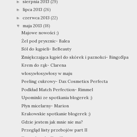
sierpnia 2013
(29)
►
lipca 2013
(26)
►
czerwca 2013
(22)
►
maja 2013
(18)
▼
Majowe nowości ;)
Żel pod prysznic- Balea
Sól do kąpieli- BeBeauty
Zmiękczająca kąpiel do skórek i paznokci- BingoSpa
Krem do rąk- Clarena
wlosy,włosy,włosy w maju
Peeling cukrowy- Dax Cosmetics Perfecta
Podkład Match Perfection- Rimmel
Upominki ze spotkania blogerek ;)
Płyn micelarny- Marion
Krakowskie spotkanie blogerek ;)
Gdzie jestem jak mnie nie ma?
Przegląd listy przebojów part II