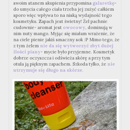
swoim stanem skupienia przypomina
galaretkę
-
do umycia całego ciała trzeba jej zużyć całkiem
sporo więc wpływa to na niską wydajność tego
kosmetyku. Zapach jest świetny! Żel pachnie
cudownie- aromat jest
owocowy
, dominują w
nim nuty mango. Myjąc się miałam wrażenie, że
na ciele pienie jakiś smaczny sok :P Mimo tego, że
z tym żelem
nie da się wytworzyć zbyt dużej
ilości piany
- mycie było przyjemne. Kosmetyk
dobrze oczyszcza i odświeża skórę a przy tym
otula ją pięknym zapachem. Szkoda tylko, że
nie
utrzymuje się długo na skórze.