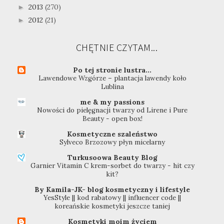
2013
(270)
►
2012
(21)
►
CHĘTNIE CZYTAM...
Po tej stronie lustra...
Lawendowe Wzgórze – plantacja lawendy koło
Lublina
me & my passions
Nowości do pielęgnacji twarzy od Lirene i Pure
Beauty - open box!
Kosmetyczne szaleństwo
Sylveco Brzozowy płyn micelarny
Turkusoowa Beauty Blog
Garnier Vitamin C krem-sorbet do twarzy - hit czy
kit?
By Kamila-JK- blog kosmetyczny i lifestyle
YesStyle || kod rabatowy || influencer code ||
koreańskie kosmetyki jeszcze taniej
Kosmetyki moim życiem