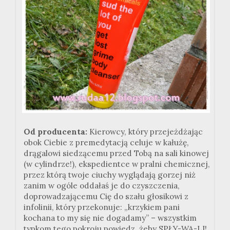
Od producenta:
Kierowcy, który przejeżdżając
obok Ciebie z premedytacją celuje w kałużę,
drągalowi siedzącemu przed Tobą na sali kinowej
(w cylindrze!), ekspedientce w pralni chemicznej,
przez którą twoje ciuchy wyglądają gorzej niż
zanim w ogóle oddałaś je do czyszczenia,
doprowadzającemu Cię do szału głosikowi z
infolinii, który przekonuje: „krzykiem pani
kochana to my się nie dogadamy” – wszystkim
typkom tego pokroju powiedz, żeby SPŁY-WA-LI!