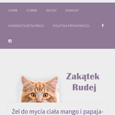
HOME
O MNIE
WŁOSY
WISHLIST
KONTAKT/WSPÓŁPRACA
POLITYKA PRYWATNOŚCI
Żel do mycia ciała mango i papaja-