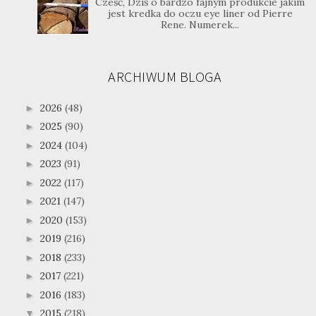
Cześć, Dziś o bardzo fajnym produkcie jakim
jest kredka do oczu eye liner od Pierre
Rene. Numerek...
ARCHIWUM BLOGA
2026
(48)
►
2025
(90)
►
2024
(104)
►
2023
(91)
►
2022
(117)
►
2021
(147)
►
2020
(153)
►
2019
(216)
►
2018
(233)
►
2017
(221)
►
2016
(183)
►
2015
(218)
▼