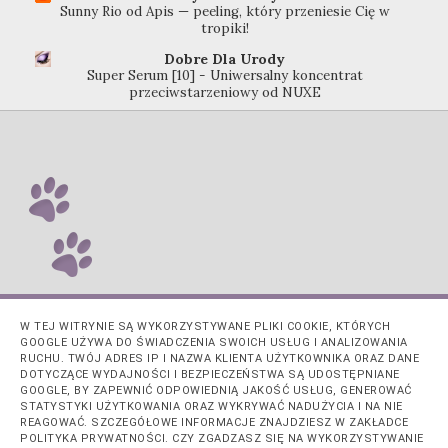
Sunny Rio od Apis — peeling, który przeniesie Cię w
tropiki!
Dobre Dla Urody
Super Serum [10] - Uniwersalny koncentrat
przeciwstarzeniowy od NUXE
W TEJ WITRYNIE SĄ WYKORZYSTYWANE PLIKI COOKIE, KTÓRYCH
GOOGLE UŻYWA DO ŚWIADCZENIA SWOICH USŁUG I ANALIZOWANIA
RUCHU. TWÓJ ADRES IP I NAZWA KLIENTA UŻYTKOWNIKA ORAZ DANE
DOTYCZĄCE WYDAJNOŚCI I BEZPIECZEŃSTWA SĄ UDOSTĘPNIANE
GOOGLE, BY ZAPEWNIĆ ODPOWIEDNIĄ JAKOŚĆ USŁUG, GENEROWAĆ
STATYSTYKI UŻYTKOWANIA ORAZ WYKRYWAĆ NADUŻYCIA I NA NIE
REAGOWAĆ. SZCZEGÓŁOWE INFORMACJE ZNAJDZIESZ W ZAKŁADCE
POLITYKA PRYWATNOŚCI. CZY ZGADZASZ SIĘ NA WYKORZYSTYWANIE