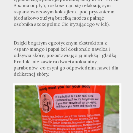
A sama odpłyń, rozkoszując się relaksującym
<span>owocowym koktajlem…pod prysznicem
(dodatkowo zużytą butelką możesz palnąć
osobnika szczególnie Cie irytującego w łeb).
Dzięki bogatym egzotycznym ekstraktom z
<span>mango i papai żel doskonale nawilża i
odżywia skórę, pozostawiając ją miękką i gładką.
Produkt nie zawiera dwuetanoloaminy,
parabenów co czyni go odpowiednim nawet dla
delikatnej skóry.