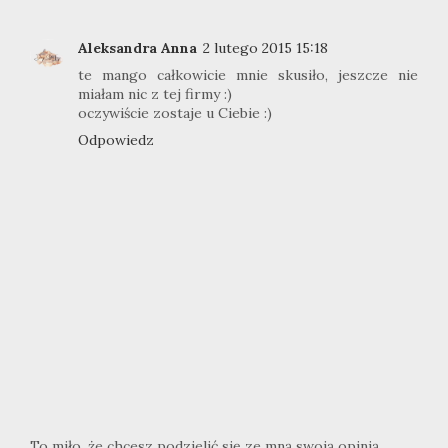
Aleksandra Anna
2 lutego 2015 15:18
te mango całkowicie mnie skusiło, jeszcze nie
miałam nic z tej firmy :)
oczywiście zostaje u Ciebie :)
Odpowiedz
To miło, że chcesz podzielić się ze mną swoją opinią.