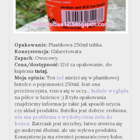
Opakowanie:
Plastikowa 250ml tubka.
Konsystencja:
Galaretowata.
Zapach:
Owocowy.
Cena/dostępność:
12zł za opakowanie, do
kupienia
tutaj.
Moja opinia:
Ten
żel
mieści się w plastikowej
butelce o pojemności 250ml. Jest ona
przeźroczysta, rzuca się w oczy...
ładnie wygląda
na półce w łazience ;) Z tyłu opakowania
znajdziemy informacje takie jak sposób użycia
czy skład produktu. Butelka jest dobrze zrobiona,
nie ma problemu z wydobyciem żelu do
końca.
Zatrzask jest strzelny, łatwo otwiera się
go mokrymi dłońmi, ale nie wylewa produktu.
Konsystencja ma również pomarańczowy kolor,