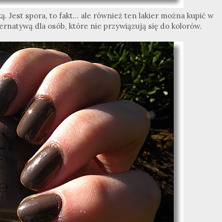
. Jest spora, to fakt... ale również ten lakier można kupić w
ernatywą dla osób, które nie przywiązują się do kolorów.