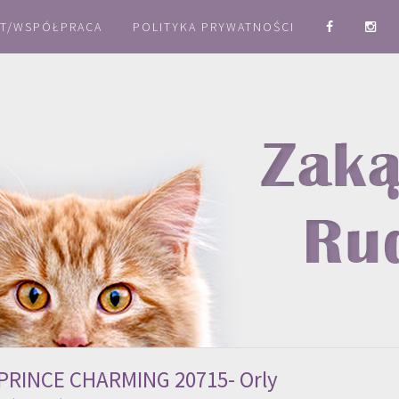
T/WSPÓŁPRACA
POLITYKA PRYWATNOŚCI
 PRINCE CHARMING 20715- Orly