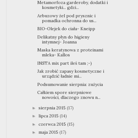
Metamorfoza garderoby, dodatki i
kosmetyki... gdzi...
Arbuzowy żel pod prysznic i
pomadka ochronna do us...
BIO-Olejek do ciała- Kneipp
Delikatny płyn do higieny
intymnej- Joanna
Maska keratynowa z proteinami
mleka- Kallos
INSTA mix part ileś tam ;-)
Jak zrobić zapasy kosmetyczne i
urządzić ładnie mi...
Podsumowanie sierpnia: zużycia
Całkiem spore sierpniowe
nowości, dlaczego znowu n...
sierpnia 2015
(17)
►
lipca 2015
(14)
►
czerwca 2015
(15)
►
maja 2015
(17)
►