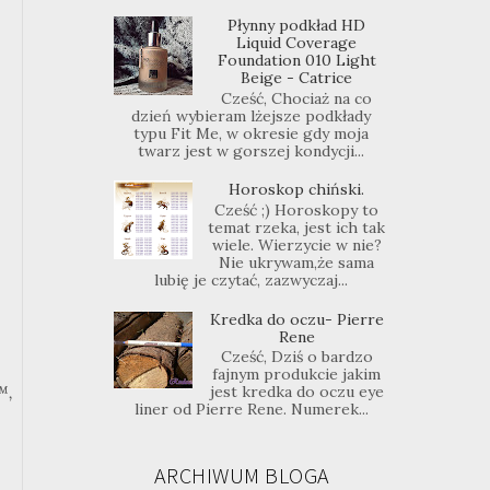
Płynny podkład HD
Liquid Coverage
Foundation 010 Light
Beige - Catrice
Cześć, Chociaż na co
dzień wybieram lżejsze podkłady
typu Fit Me, w okresie gdy moja
twarz jest w gorszej kondycji...
Horoskop chiński.
Cześć ;) Horoskopy to
temat rzeka, jest ich tak
wiele. Wierzycie w nie?
Nie ukrywam,że sama
lubię je czytać, zazwyczaj...
Kredka do oczu- Pierre
Rene
Cześć, Dziś o bardzo
fajnym produkcie jakim
™,
jest kredka do oczu eye
liner od Pierre Rene. Numerek...
ARCHIWUM BLOGA