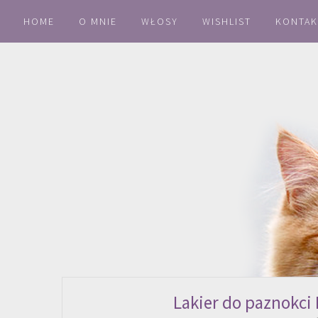
HOME
O MNIE
WŁOSY
WISHLIST
KONTAK
Lakier do paznokci