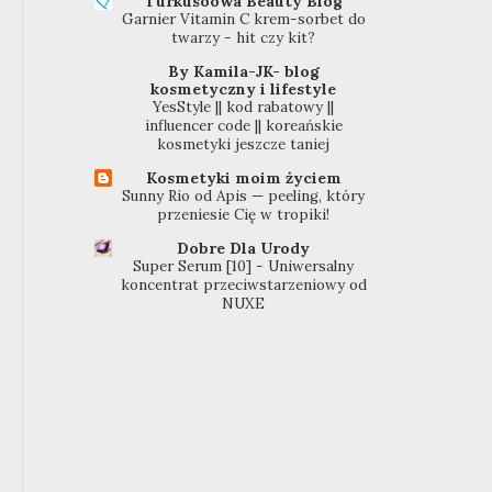
Turkusoowa Beauty Blog
Garnier Vitamin C krem-sorbet do
twarzy - hit czy kit?
By Kamila-JK- blog
kosmetyczny i lifestyle
YesStyle || kod rabatowy ||
influencer code || koreańskie
kosmetyki jeszcze taniej
Kosmetyki moim życiem
Sunny Rio od Apis — peeling, który
przeniesie Cię w tropiki!
Dobre Dla Urody
Super Serum [10] - Uniwersalny
koncentrat przeciwstarzeniowy od
NUXE