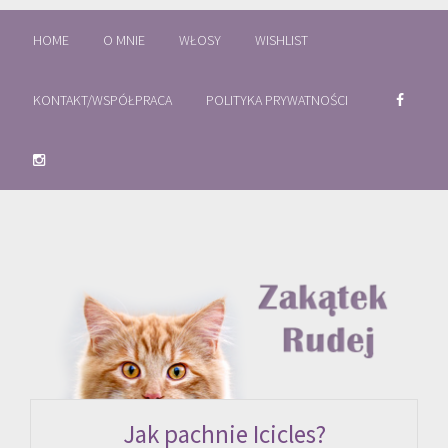
HOME
O MNIE
WŁOSY
WISHLIST
KONTAKT/WSPÓŁPRACA
POLITYKA PRYWATNOŚCI
Jak pachnie Icicles?