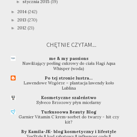
stycznia 2015
(19)
►
2014
(242)
►
2013
(270)
►
2012
(21)
►
CHĘTNIE CZYTAM...
me & my passions
Nawilżający peeling cukrowy do ciała Hagi Aqua
Whisper (woda)
Po tej stronie lustra...
Lawendowe Wzgórze – plantacja lawendy koło
Lublina
Kosmetyczne szaleństwo
Sylveco Brzozowy płyn micelarny
Turkusoowa Beauty Blog
Garnier Vitamin C krem-sorbet do twarzy - hit czy
kit?
By Kamila-JK- blog kosmetyczny i lifestyle
YesStyle || kod rabatowy || influencer code ||