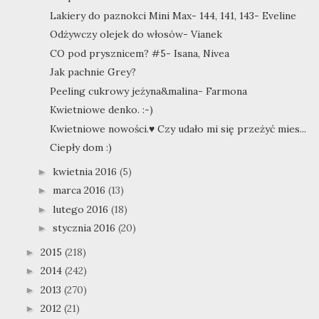
Lakiery do paznokci Mini Max- 144, 141, 143- Eveline
Odżywczy olejek do włosów- Vianek
CO pod prysznicem? #5- Isana, Nivea
Jak pachnie Grey?
Peeling cukrowy jeżyna&malina- Farmona
Kwietniowe denko. :-)
Kwietniowe nowości.♥ Czy udało mi się przeżyć mies...
Ciepły dom :)
kwietnia 2016
(5)
►
marca 2016
(13)
►
lutego 2016
(18)
►
stycznia 2016
(20)
►
2015
(218)
►
2014
(242)
►
2013
(270)
►
2012
(21)
►