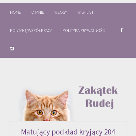
HOME
O MNIE
WŁOSY
WISHLIST
KONTAKT/WSPÓŁPRACA
POLITYKA PRYWATNOŚCI
Matujący podkład kryjący 204