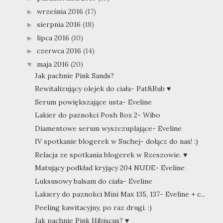
września 2016
(17)
►
sierpnia 2016
(18)
►
lipca 2016
(10)
►
czerwca 2016
(14)
►
maja 2016
(20)
▼
Jak pachnie Pink Sands?
Rewitalizujący olejek do ciała- Pat&Rub ♥
Serum powiększające usta- Eveline
Lakier do paznokci Posh Box 2- Wibo
Diamentowe serum wyszczuplające- Eveline
IV spotkanie blogerek w Suchej- dołącz do nas! :)
Relacja ze spotkania blogerek w Rzeszowie. ♥
Matujący podkład kryjący 204 NUDE- Eveline
Luksusowy balsam do ciała- Eveline
Lakiery do paznokci Mini Max 135, 137- Eveline + c...
Peeling kawitacyjny, po raz drugi. :)
Jak pachnie Pink Hibiscus? ♥