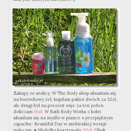
Zakupy ze stolicy. W The Body shop skusiłam się
na borówkowy żel, kupiłam pakiet dwóch za 32zł,
ale drugi był na prezent więc za ten jeden
doliczam
16zł.
W Bath Body Works z kolei
skusiłam się na mydło w piance o przepięknym
zapachu- Beautiful Day w niebieskiej wersji-
polecam.
♥ Mydełko kosztowało
30zł.
Obok