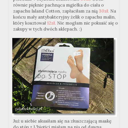
równie pięknie pachnąca mgiełka do ciała o
zapachu Island Cotton, zapłaciłam za nią
30zł.
Na
końcu mały antybakteryjny żelik o zapachu malin,
który kosztował
12zł.
Nie mogłam nie pokusić się o
zakupy w tych dwóch sklepach. :)
Już u siebie skusiłam się na złuszczającą maskę
do stóp z L'biotici miałam na nią od dawna