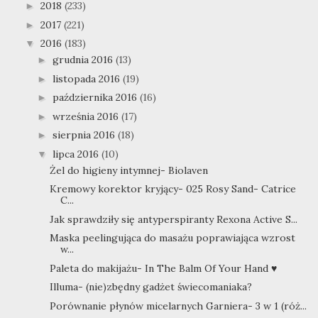
2018
(233)
►
2017
(221)
►
2016
(183)
▼
grudnia 2016
(13)
►
listopada 2016
(19)
►
października 2016
(16)
►
września 2016
(17)
►
sierpnia 2016
(18)
►
lipca 2016
(10)
▼
Żel do higieny intymnej- Biolaven
Kremowy korektor kryjący- 025 Rosy Sand- Catrice
C...
Jak sprawdziły się antyperspiranty Rexona Active S...
Maska peelingująca do masażu poprawiająca wzrost
w...
Paleta do makijażu- In The Balm Of Your Hand ♥
Illuma- (nie)zbędny gadżet świecomaniaka?
Porównanie płynów micelarnych Garniera- 3 w 1 (róż...