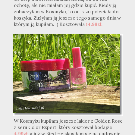
ochotę, ale nie miałam jej gdzie kupić. Kiedy ją
zobaczyłam w Kosmyku, to od razu poleciała do
koszyka. Zużyłam ją jeszcze tego samego dnia,w
którym ją kupiłam. :) Kosztowała
14.99zł.
W Kosmyku kupiłam jeszcze lakier z Golden Rose
z serii Color Expert, który kosztował bodajże
4.99zł,
a już w Biedrze skusiłam się na cudownie