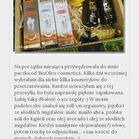
Na początku miesiąca przywędrowała do mnie
paczka od BioOleo cosmetics. Kilka dni wcześniej
wybrałam dla siebie kilka kosmetyków do
przetestowania. Bardzo ucieszyłam się z tej
przesyłki, bo była naprawdę pięknie zapakowana.
Lubię taką dbałość o szczegóły :) W moim
pudełeczku znalazł się roll-on arganowy, jojoba i
ze słodkich migdałów, małe masło shea, próbka
soli do kąpieli oraz olej avocado i olej ze słodkich
migdałów. Kiedyś namiętnie olejowałam(?) włosy,
potem trochę to odpuściłam... czas wrócić do
starych, dobrych nawyków. :)