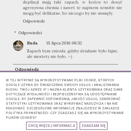
depilacji mają taki zapach, w końcu to dosyć
agresywna chemia i nawet te napisem sensitiv nie
mogą być delikatne, bo niczego by nie usunęły.
Odpowiedz
Odpowiedzi
Ruda
15 lipca 2016 06:32
Zapach bym zniosła, gdyby działanie było fajne,
ale niestety nie było. :-)
Odpowiedz
W TEJ WITRYNIE SĄ WYKORZYSTYWANE PLIKI COOKIE, KTÓRYCH
GOOGLE UŻYWA DO ŚWIADCZENIA SWOICH USŁUG I ANALIZOWANIA
Blogerka Anka
12 lipca 2016 17:23
RUCHU. TWÓJ ADRES IP I NAZWA KLIENTA UŻYTKOWNIKA ORAZ DANE
DOTYCZĄCE WYDAJNOŚCI I BEZPIECZEŃSTWA SĄ UDOSTĘPNIANE
miałam szampon garniera,ale się nie zachwyciłam
GOOGLE, BY ZAPEWNIĆ ODPOWIEDNIĄ JAKOŚĆ USŁUG, GENEROWAĆ
STATYSTYKI UŻYTKOWANIA ORAZ WYKRYWAĆ NADUŻYCIA I NA NIE
Odpowiedz
REAGOWAĆ. SZCZEGÓŁOWE INFORMACJE ZNAJDZIESZ W ZAKŁADCE
POLITYKA PRYWATNOŚCI. CZY ZGADZASZ SIĘ NA WYKORZYSTYWANIE
Odpowiedzi
PLIKÓW COOKIES?
CHCĘ WIĘCEJ INFORMACJI
ZGADZAM SIĘ
Ruda
15 lipca 2016 06:33