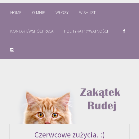
HOME
O MNIE
WŁOSY
WISHLIST
KONTAKT/WSPÓŁPRACA
POLITYKA PRYWATNOŚCI
Czerwcowe zużycia. :)