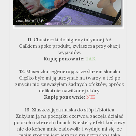
11.
Chusteczki do higieny intymnej AA
Całkiem spoko produkt, zwłaszcza przy okazji
wyjazdów.
Kupię ponownie:
TAK
12.
Maseczka regenerująca ze śluzem ślimaka
Ciężko było mi ją utrzymać na twarzy, a też po
zmyciu nie zauważyłam żadnych efektów, oprócz
delikatnie nawilżonej skóry.
Kupię ponownie:
NIE
13.
Złuszczająca maska do stóp L'Biotica
Zużyłam ją na początku czerwca, zaczęła działać
po okołu czterech dniach. Niestety efekt końcowy
nie do końca mnie zadowolił i wydaje mi się, że
moim stopom jest jeszcze raz potrzebna taka