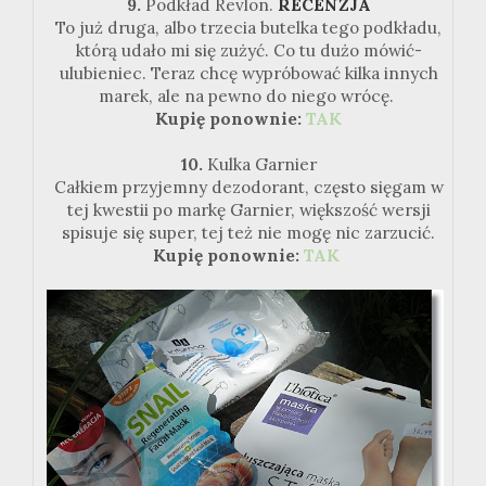
9.
Podkład Revlon.
RECENZJA
To już druga, albo trzecia butelka tego podkładu,
którą udało mi się zużyć. Co tu dużo mówić-
ulubieniec. Teraz chcę wypróbować kilka innych
marek, ale na pewno do niego wrócę.
Kupię ponownie:
TAK
10.
Kulka Garnier
Całkiem przyjemny dezodorant, często sięgam w
tej kwestii po markę Garnier, większość wersji
spisuje się super, tej też nie mogę nic zarzucić.
Kupię ponownie:
TAK