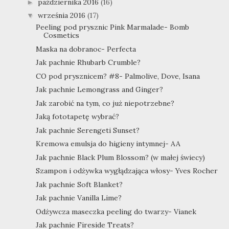
października 2016
(16)
►
września 2016
(17)
▼
Peeling pod prysznic Pink Marmalade- Bomb
Cosmetics
Maska na dobranoc- Perfecta
Jak pachnie Rhubarb Crumble?
CO pod prysznicem? #8- Palmolive, Dove, Isana
Jak pachnie Lemongrass and Ginger?
Jak zarobić na tym, co już niepotrzebne?
Jaką fototapetę wybrać?
Jak pachnie Serengeti Sunset?
Kremowa emulsja do higieny intymnej- AA
Jak pachnie Black Plum Blossom? (w małej świecy)
Szampon i odżywka wygłądzająca włosy- Yves Rocher
Jak pachnie Soft Blanket?
Jak pachnie Vanilla Lime?
Odżywcza maseczka peeling do twarzy- Vianek
Jak pachnie Fireside Treats?