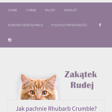
HOME
O MNIE
WŁOSY
WISHLIST
KONTAKT/WSPÓŁPRACA
POLITYKA PRYWATNOŚCI
Jak pachnie Rhubarb Crumble?