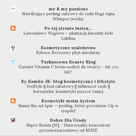
me & my passions
Nawilżający peeling cukrowy do ciała Hagi Aqua
Whisper (woda)
Po tej stronie lustra...
Lawendowe Wzgórze – plantacja lawendy koło
Lublina
Kosmetyczne szaleństwo
Sylveco Brzozowy płyn micelarny
Turkusoowa Beauty Blog
Garnier Vitamin C krem-sorbet do twarzy - hit czy
kit?
By Kamila-JK- blog kosmetyczny i lifestyle
YesStyle || kod rabatowy || influencer code ||
koreańskie kosmetyki jeszcze taniej
Kosmetyki moim życiem
Sunny Rio od Apis — peeling, który przeniesie Cię w
tropiki!
Dobre Dla Urody
Super Serum [10] - Uniwersalny koncentrat
przeciwstarzeniowy od NUXE