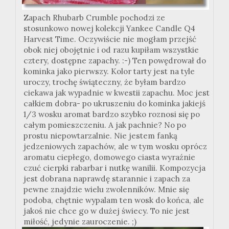
Zapach Rhubarb Crumble pochodzi ze
stosunkowo nowej kolekcji Yankee Candle Q4
Harvest Time. Oczywiście nie mogłam przejść
obok niej obojętnie i od razu kupiłam wszystkie
cztery, dostępne zapachy. :-) Ten powędrował do
kominka jako pierwszy. Kolor tarty jest na tyle
uroczy, trochę świąteczny, że byłam bardzo
ciekawa jak wypadnie w kwestii zapachu. Moc jest
całkiem dobra- po ukruszeniu do kominka jakiejś
1/3 wosku aromat bardzo szybko roznosi się po
całym pomieszczeniu. A jak pachnie? No po
prostu niepowtarzalnie. Nie jestem fanką
jedzeniowych zapachów, ale w tym wosku oprócz
aromatu ciepłego, domowego ciasta wyraźnie
czuć cierpki rabarbar i nutkę wanilii. Kompozycja
jest dobrana naprawdę starannie i zapach za
pewne znajdzie wielu zwolenników. Mnie się
podoba, chętnie wypalam ten wosk do końca, ale
jakoś nie chce go w dużej świecy. To nie jest
miłość, jedynie zauroczenie. ;)