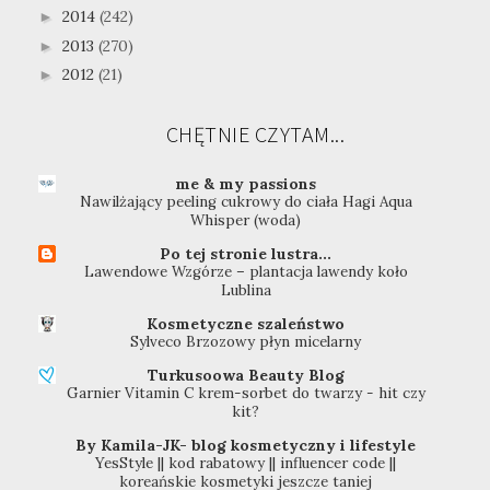
2014
(242)
►
2013
(270)
►
2012
(21)
►
CHĘTNIE CZYTAM...
me & my passions
Nawilżający peeling cukrowy do ciała Hagi Aqua
Whisper (woda)
Po tej stronie lustra...
Lawendowe Wzgórze – plantacja lawendy koło
Lublina
Kosmetyczne szaleństwo
Sylveco Brzozowy płyn micelarny
Turkusoowa Beauty Blog
Garnier Vitamin C krem-sorbet do twarzy - hit czy
kit?
By Kamila-JK- blog kosmetyczny i lifestyle
YesStyle || kod rabatowy || influencer code ||
koreańskie kosmetyki jeszcze taniej