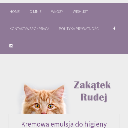
HOME
O MNIE
WŁOSY
WISHLIST
KONTAKT/WSPÓŁPRACA
POLITYKA PRYWATNOŚCI
Kremowa emulsja do higieny