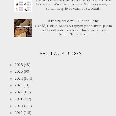
Cześć ;) Horoskopy to temat rzeka, jest ich
tak wiele. Wierzycie w nie? Nie ukrywam,że
sama lubię je czytać, zazwyczaj...
Kredka do oczu- Pierre Rene
Cześć, Dziś o bardzo fajnym produkcie jakim
jest kredka do oczu eye liner od Pierre
Rene. Numerek...
ARCHIWUM BLOGA
2026
(48)
►
2025
(90)
►
2024
(104)
►
2023
(91)
►
2022
(117)
►
2021
(147)
►
2020
(153)
►
2019
(216)
►