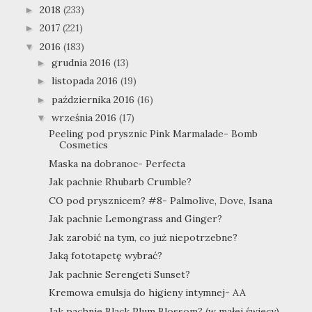
2018
(233)
►
2017
(221)
►
2016
(183)
▼
grudnia 2016
(13)
►
listopada 2016
(19)
►
października 2016
(16)
►
września 2016
(17)
▼
Peeling pod prysznic Pink Marmalade- Bomb
Cosmetics
Maska na dobranoc- Perfecta
Jak pachnie Rhubarb Crumble?
CO pod prysznicem? #8- Palmolive, Dove, Isana
Jak pachnie Lemongrass and Ginger?
Jak zarobić na tym, co już niepotrzebne?
Jaką fototapetę wybrać?
Jak pachnie Serengeti Sunset?
Kremowa emulsja do higieny intymnej- AA
Jak pachnie Black Plum Blossom? (w małej świecy)