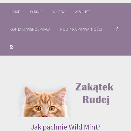
HOME
O MNIE
WŁOSY
WISHLIST
KONTAKT/WSPÓŁPRACA
POLITYKA PRYWATNOŚCI
Jak pachnie Wild Mint?