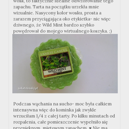
wosk, to faktycznie idealne odwzorowanie tego
zapachu. Tarta na początku urzekła mnie
wizualnie. Nasycony kolor wosku, prosta a
zarazem przyciągająca oko etykietka- nic więc
dziwnego, że Wild Mint bardzo szybko
powędrował do mojego wirtualnego koszyka. ;)
Podczas wąchania na sucho- moc była całkiem
intensywna więc do kominka jak zwykle
wrzuciłam 1/4 z całej tarty. Po kilku minutach od
rozpalenia, całe pomieszczenie wypełniło się
przepięknym, miętowym zapachem.
♥ Nie ma