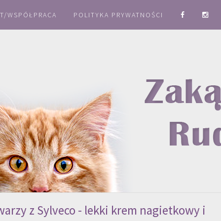
T/WSPÓŁPRACA
POLITYKA PRYWATNOŚCI
warzy z Sylveco - lekki krem nagietkowy i