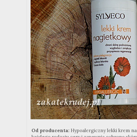
Od producenta:
Hypoalergiczny lekki krem na
każdego rodzaju cery i zapewnia ochronę skóry 