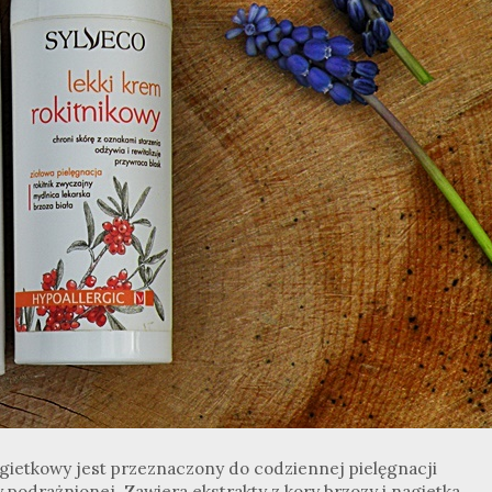
gietkowy jest przeznaczony do codziennej pielęgnacji
podrażnionej. Zawiera ekstrakty z kory brzozy i nagietka