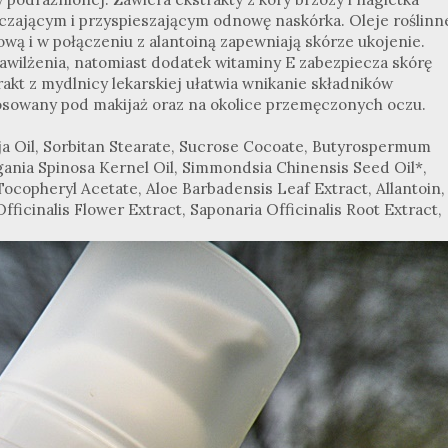
czającym i przyspieszającym odnowę naskórka. Oleje roślinne
ą i w połączeniu z alantoiną zapewniają skórze ukojenie.
awilżenia, natomiast dodatek witaminy E zabezpiecza skórę
t z mydlnicy lekarskiej ułatwia wnikanie składników
osowany pod makijaż oraz na okolice przemęczonych oczu.
Soja Oil, Sorbitan Stearate, Sucrose Cocoate, Butyrospermum
Argania Spinosa Kernel Oil, Simmondsia Chinensis Seed Oil*,
 Tocopheryl Acetate, Aloe Barbadensis Leaf Extract, Allantoin,
icinalis Flower Extract, Saponaria Officinalis Root Extract,