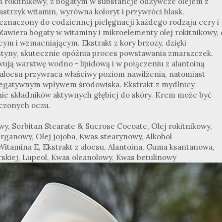
m rokitnikowy, z bogatym w substancje odżywcze olejem z
strzyk witamin, wyrówna koloryt i przywróci blask.
zeznaczony do codziennej pielęgnacji każdego rodzaju cery i
Zawiera bogaty w witaminy i mikroelementy olej rokitnikowy, 
ym i wzmacniającym. Ekstrakt z kory brzozy, dzięki
astyny, skutecznie opóźnia proces powstawania zmarszczek.
wują warstwę wodno - lipidową i w połączeniu z alantoiną
z aloesu przywraca właściwy poziom nawilżenia, natomiast
negatywnym wpływem środowiska. Ekstrakt z mydlnicy
anie składników aktywnych głębiej do skóry. Krem może być
ęczonych oczu.
wy, Sorbitan Stearate & Sucrose Cocoate, Olej rokitnikowy,
 arganowy, Olej jojoba, Kwas stearynowy, Alkohol
 Witamina E, Ekstrakt z aloesu, Alantoina, Guma ksantanowa,
skiej, Lupeol, Kwas oleanolowy, Kwas betulinowy