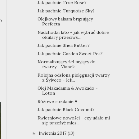
Jak pachnie True Rose?
Jak pachnie Turquoise Sky?
Olejkowy balsam brązujący -
o
Perfecta
Nadchodzi lato - jak wybrać dobre
okulary przeciws...
Jak pachnie Shea Butter?
Jak pachnie Garden Sweet Pea?
Normalizujący żel myjący do
twarzy - Vianek
Kolejna odsłona pielęgnacji twarzy
z Sylveco - lek...
Olej Makadamia & Awokado -
Loton
Różowe rozdanie ♥
Jak pachnie Black Coconut?
Kwietniowe nowości - czy udało mi
się przeżyć mies...
kwietnia 2017
(13)
►