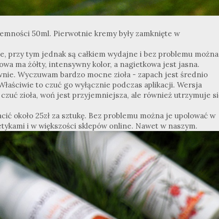
ojemności 50ml. Pierwotnie kremy były zamknięte w
ie, przy tym jednak są całkiem wydajne i bez problemu można
owa ma żółty, intensywny kolor, a nagietkowa jest jasna.
wnie. Wyczuwam bardzo mocne zioła - zapach jest średnio
 Właściwie to czuć go wyłącznie podczas aplikacji. Wersja
 czuć zioła, woń jest przyjemniejsza, ale również utrzymuje si
ić około 25zł za sztukę. Bez problemu można je upolować w
tykami i w większości sklepów online. Nawet w naszym.