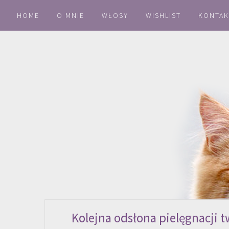
HOME
O MNIE
WŁOSY
WISHLIST
KONTAK
Kolejna odsłona pielęgnacji t