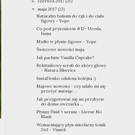
czerwca 2017
(26)
►
maja 2017
(23)
▼
Naturalny balsam do rąk i do ciała
figowy - Yope
Co pod prysznicem #12- Uroda,
Isana
Mydło w płynie figowe - Yope
Świecowe nowości maja.
Jak pachnie Vanilla Cupcake?
Rokitnikowy scrub do skóry głowy
- Natura Siberica
InstaDenko odsłona kolejna :)
Majowe nowości - czy udało mi się
przeżyć miesiąc ...
Jak przygotować się na przybycie
do domu owczarka ...
Płynny fluid + serum - Lirene No
Mask
Wzmacniający płyn micelarny tonik
2w1 - Vianek