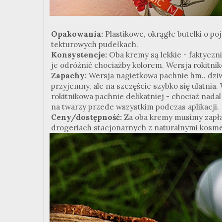
Opakowania:
Plastikowe, okrągłe butelki o p
tekturowych pudełkach.
Konsystencje:
Oba kremy są lekkie - faktyczn
je odróżnić chociażby kolorem. Wersja rokitnik
Zapachy:
Wersja nagietkowa pachnie hm.. dzi
przyjemny, ale na szczęście szybko się ulatnia.
rokitnikowa pachnie delikatniej - chociaż nadal
na twarzy przede wszystkim podczas aplikacji.
Ceny/dostępność:
Za oba kremy musimy zapłac
drogeriach stacjonarnych z naturalnymi kosme