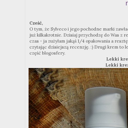
Cześć,
O tym, że Sylveco i jego pochodne marki zawł
już kilkakrotnie. Dzisiaj przychodzę do Was z 
czas - ja zużyłam jakąś 1/4 opakowania a resz
czytając dzisiejszą recenzję. :) Drugi krem to 
część blogosfery.
Lekki kr
Lekki kre