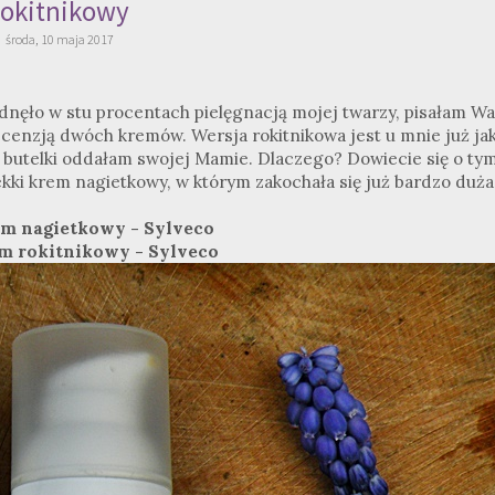
rokitnikowy
środa, 10 maja 2017
adnęło w stu procentach pielęgnacją mojej twarzy, pisałam W
recenzją dwóch kremów. Wersja rokitnikowa jest u mnie już jak
tę butelki oddałam swojej Mamie. Dlaczego? Dowiecie się o ty
lekki krem nagietkowy, w którym zakochała się już bardzo duża
em nagietkowy - Sylveco
m rokitnikowy - Sylveco