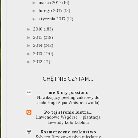
marca 2017
(16)
►
lutego 2017
(13)
►
stycznia 2017
(12)
►
2016
(183)
►
2015
(218)
►
2014
(242)
►
2013
(270)
►
2012
(21)
►
CHĘTNIE CZYTAM...
me & my passions
Nawilżający peeling cukrowy do
ciała Hagi Aqua Whisper (woda)
Po tej stronie lustra...
Lawendowe Wzgórze – plantacja
lawendy koło Lublina
Kosmetyczne szaleństwo
Sylveco Brzozowy płyn micelarny