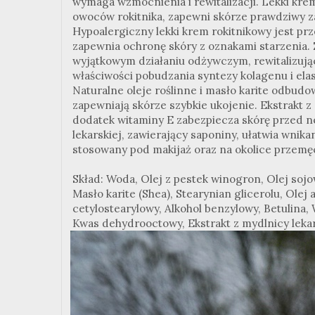
wymaga wzmocnienia i rewitalizacji. Lekki kre
owoców rokitnika, zapewni skórze prawdziwy za
Hypoalergiczny lekki krem rokitnikowy jest pr
zapewnia ochronę skóry z oznakami starzenia. 
wyjątkowym działaniu odżywczym, rewitalizując
właściwości pobudzania syntezy kolagenu i el
Naturalne oleje roślinne i masło karite odbudo
zapewniają skórze szybkie ukojenie. Ekstrakt 
dodatek witaminy E zabezpiecza skórę przed 
lekarskiej, zawierający saponiny, ułatwia wnik
stosowany pod makijaż oraz na okolice przem
Skład: Woda, Olej z pestek winogron, Olej sojo
Masło karite (Shea), Stearynian glicerolu, Olej
cetylostearylowy, Alkohol benzylowy, Betulina,
Kwas dehydrooctowy, Ekstrakt z mydlnicy lekar