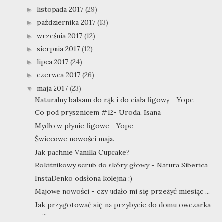
listopada 2017
(29)
►
października 2017
(13)
►
września 2017
(12)
►
sierpnia 2017
(12)
►
lipca 2017
(24)
►
czerwca 2017
(26)
►
maja 2017
(23)
▼
Naturalny balsam do rąk i do ciała figowy - Yope
Co pod prysznicem #12- Uroda, Isana
Mydło w płynie figowe - Yope
Świecowe nowości maja.
Jak pachnie Vanilla Cupcake?
Rokitnikowy scrub do skóry głowy - Natura Siberica
InstaDenko odsłona kolejna :)
Majowe nowości - czy udało mi się przeżyć miesiąc ...
Jak przygotować się na przybycie do domu owczarka
...