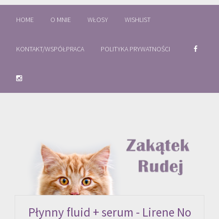
HOME
O MNIE
WŁOSY
WISHLIST
KONTAKT/WSPÓŁPRACA
POLITYKA PRYWATNOŚCI
Płynny fluid + serum - Lirene No