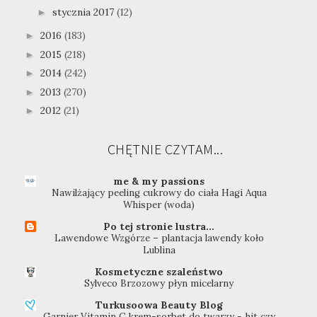
stycznia 2017
(12)
►
2016
(183)
►
2015
(218)
►
2014
(242)
►
2013
(270)
►
2012
(21)
►
CHĘTNIE CZYTAM...
me & my passions
Nawilżający peeling cukrowy do ciała Hagi Aqua
Whisper (woda)
Po tej stronie lustra...
Lawendowe Wzgórze – plantacja lawendy koło
Lublina
Kosmetyczne szaleństwo
Sylveco Brzozowy płyn micelarny
Turkusoowa Beauty Blog
Garnier Vitamin C krem-sorbet do twarzy - hit czy