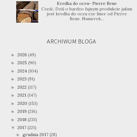
Kredka do oczu- Pierre Rene
Cześć, Dziś o bardzo fajnym produkcie jakim
jest kredka do oczu eye liner od Pierre
Rene. Numerek...
ARCHIWUM BLOGA
2026
(49)
►
2025
(90)
►
2024
(104)
►
2023
(91)
►
2022
(117)
►
2021
(147)
►
2020
(153)
►
2019
(216)
►
2018
(233)
►
2017
(221)
▼
grudnia 2017
(28)
►