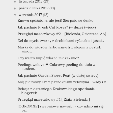
listopada 2017
(29)
►
października 2017
(13)
►
września 2017
(12)
▼
Znowu spóźnione, ale jest! Sierpniowe denko
Jak pachnie Fresh Cut Roses? (w dużej świecy)
Przegląd maseczkowy #2 - [Bielenda, Orientana, AA]
Żel do mycia twarzy z drobinkami ryżu alos i jaśmi...
Maska do włosów farbowanych z olejem z pestek
wino...
Czy warto kupić własne mieszkanie?
Peelingowelove ❤ Cukrowy peeling do ciała z
masłem...
Jak pachnie Garden Sweet Pea? (w dużej świecy)
Mój pierwszy raz z paznokciami żelowymi - wady i z...
Relacja z ostatniego Krakowskiego spotkania
blogerek
Przegląd maseczkowy #1 [ Ziaja, Bielenda ]
[OGROMNE] sierpniowe nowości - czy udało mi się
pr...