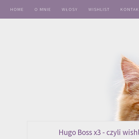
HOME
O MNIE
WŁOSY
WISHLIST
KONTAK
Hugo Boss x3 - czyli wis