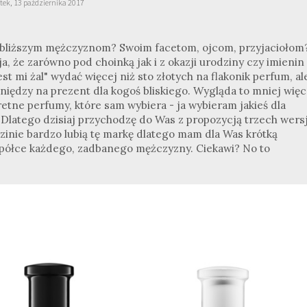
tek, 13 października 2017
ajbliższym mężczyznom? Swoim facetom, ojcom, przyjaciołom
a, że zarówno pod choinką jak i z okazji urodziny czy imienin
 mi żal" wydać więcej niż sto złotych na flakonik perfum, al
iędzy na prezent dla kogoś bliskiego. Wygląda to mniej więc
retne perfumy, które sam wybiera - ja wybieram jakieś dla
:) Dlatego dzisiaj przychodzę do Was z propozycją trzech wersj
inie bardzo lubią tę markę dlatego mam dla Was krótką
a półce każdego, zadbanego mężczyzny. Ciekawi? No to