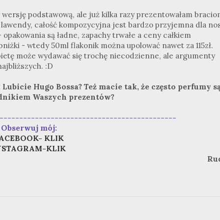
 wersję podstawową, ale już kilka razy prezentowałam braci
ej lawendy, całość kompozycyjna jest bardzo przyjemna dla no
 opakowania są ładne, zapachy trwałe a ceny całkiem
bniżki - wtedy 50ml flakonik można upolować nawet za 115zł.
obietę może wydawać się trochę niecodzienne, ale argumenty
ajbliższych. :D
Lubicie Hugo Bossa? Też macie tak, że często perfumy s
dnikiem Waszych prezentów?
---------------------------------------------
Obserwuj mój:
ACEBOOK- KLIK
NSTAGRAM-KLIK
Ru