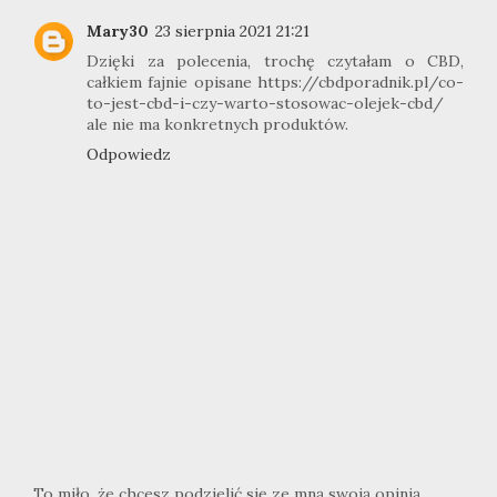
Mary30
23 sierpnia 2021 21:21
Dzięki za polecenia, trochę czytałam o CBD,
całkiem fajnie opisane https://cbdporadnik.pl/co-
to-jest-cbd-i-czy-warto-stosowac-olejek-cbd/
ale nie ma konkretnych produktów.
Odpowiedz
To miło, że chcesz podzielić się ze mną swoją opinią.