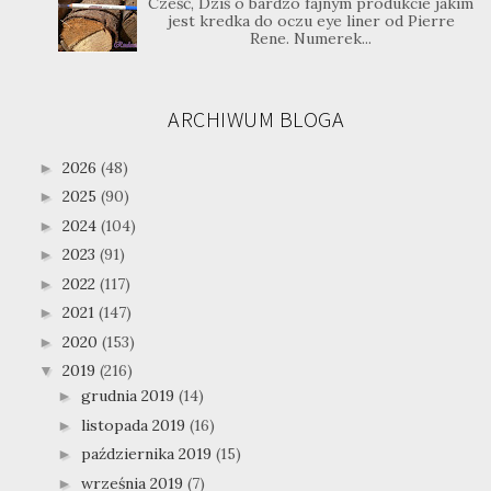
Cześć, Dziś o bardzo fajnym produkcie jakim
jest kredka do oczu eye liner od Pierre
Rene. Numerek...
ARCHIWUM BLOGA
2026
(48)
►
2025
(90)
►
2024
(104)
►
2023
(91)
►
2022
(117)
►
2021
(147)
►
2020
(153)
►
2019
(216)
▼
grudnia 2019
(14)
►
listopada 2019
(16)
►
października 2019
(15)
►
września 2019
(7)
►