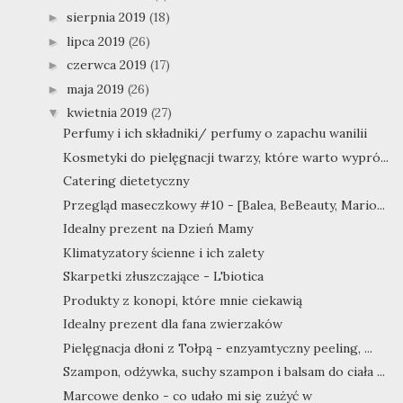
sierpnia 2019
(18)
►
lipca 2019
(26)
►
czerwca 2019
(17)
►
maja 2019
(26)
►
kwietnia 2019
(27)
▼
Perfumy i ich składniki/ perfumy o zapachu wanilii
Kosmetyki do pielęgnacji twarzy, które warto wypró...
Catering dietetyczny
Przegląd maseczkowy #10 - [Balea, BeBeauty, Mario...
Idealny prezent na Dzień Mamy
Klimatyzatory ścienne i ich zalety
Skarpetki złuszczające - L'biotica
Produkty z konopi, które mnie ciekawią
Idealny prezent dla fana zwierzaków
Pielęgnacja dłoni z Tołpą - enzyamtyczny peeling, ...
Szampon, odżywka, suchy szampon i balsam do ciała ...
Marcowe denko - co udało mi się zużyć w