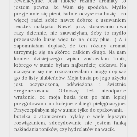
rewelacyjnie. Jeśli lubicie różane aromaty to
jestem pewna, że Wam się spodoba. Mydło
przyjemnie się pieni, ładnie oczyszcza buzię i co
więcej radzi sobie nawet dobrze z usuwaniem
resztek makijażu. Nawet przy stosowaniu dwa
razy dziennie, nie zauważyłam, żeby to mydło
przesuszało buzię więc to na duży plus. :) A i
zapomniałam dopisać, że ten różany aromat
utrzymuje się na skórze całkiem długo. Na sam
koniec dzisiejszego wpisu zostawiłam tonik,
którego w sumie byłam najbardziej ciekawa. Na
szczęście się nie rozczarowałam i mogę dopisać
go do listy ulubieńców. Moja buzia po jego użyciu
jest oczyszczona, odświeżona i świetnie
zregenerowana. Odnoszę też nieodparte
wrażenie, że moja buzia jest po nim lepiej
przygotowana na kolejne zabiegi pielęgnacyjne.
Przyczepiłabym się w sumie tylko do opakowania -
butelka z atomizerem byłaby o wiele lepszym
rozwiązaniem, zdecydowanie nie jestem fanką
nakładania toników, czy hydrolatów na wacik.