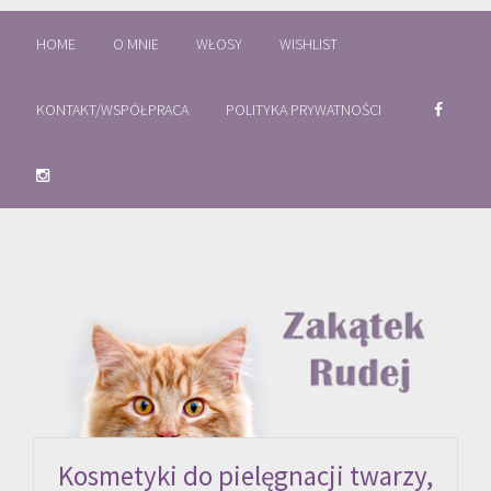
HOME
O MNIE
WŁOSY
WISHLIST
KONTAKT/WSPÓŁPRACA
POLITYKA PRYWATNOŚCI
Kosmetyki do pielęgnacji twarzy,