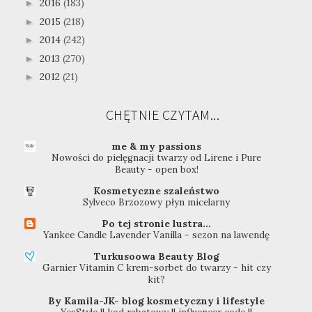
2016
(183)
►
2015
(218)
►
2014
(242)
►
2013
(270)
►
2012
(21)
►
CHĘTNIE CZYTAM...
me & my passions
Nowości do pielęgnacji twarzy od Lirene i Pure
Beauty - open box!
Kosmetyczne szaleństwo
Sylveco Brzozowy płyn micelarny
Po tej stronie lustra...
Yankee Candle Lavender Vanilla - sezon na lawendę
Turkusoowa Beauty Blog
Garnier Vitamin C krem-sorbet do twarzy - hit czy
kit?
By Kamila-JK- blog kosmetyczny i lifestyle