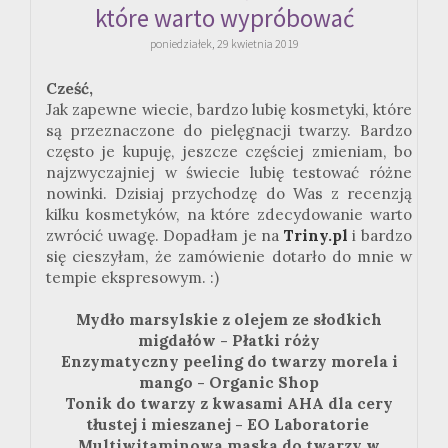
które warto wypróbować
poniedziałek, 29 kwietnia 2019
Cześć,
Jak zapewne wiecie, bardzo lubię kosmetyki, które
są przeznaczone do pielęgnacji twarzy. Bardzo
często je kupuję, jeszcze częściej zmieniam, bo
najzwyczajniej w świecie lubię testować różne
nowinki. Dzisiaj przychodzę do Was z recenzją
kilku kosmetyków, na które zdecydowanie warto
zwrócić uwagę. Dopadłam je na
Triny.pl
i bardzo
się cieszyłam, że zamówienie dotarło do mnie w
tempie ekspresowym. :)
Mydło marsylskie z olejem ze słodkich
migdałów - Płatki róży
Enzymatyczny peeling do twarzy morela i
mango - Organic Shop
Tonik do twarzy z kwasami AHA dla cery
tłustej i mieszanej - EO Laboratorie
Multiwitaminowa maska do twarzy w