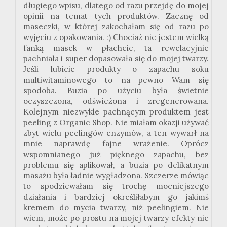
długiego wpisu, dlatego od razu przejdę do mojej
opinii na temat tych produktów. Zacznę od
maseczki, w której zakochałam się od razu po
wyjęciu z opakowania. :) Chociaż nie jestem wielką
fanką masek w płachcie, ta rewelacyjnie
pachniała i super dopasowała się do mojej twarzy.
Jeśli lubicie produkty o zapachu soku
multiwitaminowego to na pewno Wam się
spodoba. Buzia po użyciu była świetnie
oczyszczona, odświeżona i zregenerowana.
Kolejnym niezwykle pachnącym produktem jest
peeling z Organic Shop. Nie miałam okazji używać
zbyt wielu peelingów enzymów, a ten wywarł na
mnie naprawdę fajne wrażenie. Oprócz
wspomnianego już pięknego zapachu, bez
problemu się aplikował, a buzia po delikatnym
masażu była ładnie wygładzona. Szczerze mówiąc
to spodziewałam się trochę mocniejszego
działania i bardziej określiłabym go jakimś
kremem do mycia twarzy, niż peelingiem. Nie
wiem, może po prostu na mojej twarzy efekty nie