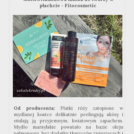
płachcie - Fitocosmetic
Od producenta:
Płatki róży zatopione w
mydlanej kostce delikatnie peelingują skórę i
otulają ją przyjemnym, kwiatowym zapachem.
Mydło marsylskie powstało na bazie oleju
palmowego, bez dodatku tłuszczów zwierzęcych i