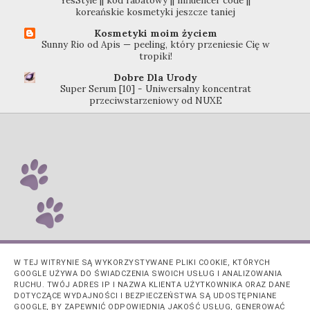
YesStyle || kod rabatowy || influencer code ||
koreańskie kosmetyki jeszcze taniej
Kosmetyki moim życiem
Sunny Rio od Apis — peeling, który przeniesie Cię w
tropiki!
Dobre Dla Urody
Super Serum [10] - Uniwersalny koncentrat
przeciwstarzeniowy od NUXE
W TEJ WITRYNIE SĄ WYKORZYSTYWANE PLIKI COOKIE, KTÓRYCH
GOOGLE UŻYWA DO ŚWIADCZENIA SWOICH USŁUG I ANALIZOWANIA
RUCHU. TWÓJ ADRES IP I NAZWA KLIENTA UŻYTKOWNIKA ORAZ DANE
DOTYCZĄCE WYDAJNOŚCI I BEZPIECZEŃSTWA SĄ UDOSTĘPNIANE
GOOGLE, BY ZAPEWNIĆ ODPOWIEDNIĄ JAKOŚĆ USŁUG, GENEROWAĆ