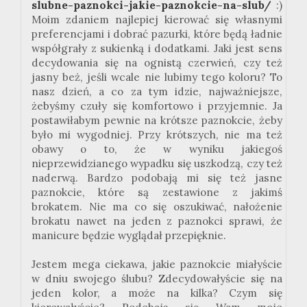
slubne-paznokci-jakie-paznokcie-na-slub/
:)
Moim zdaniem najlepiej kierować się własnymi
preferencjami i dobrać pazurki, które będą ładnie
współgrały z sukienką i dodatkami. Jaki jest sens
decydowania się na ognistą czerwień, czy też
jasny beż, jeśli wcale nie lubimy tego koloru? To
nasz dzień, a co za tym idzie, najważniejsze,
żebyśmy czuły się komfortowo i przyjemnie. Ja
postawiłabym pewnie na krótsze paznokcie, żeby
było mi wygodniej. Przy krótszych, nie ma też
obawy o to, że w wyniku jakiegoś
nieprzewidzianego wypadku się uszkodzą, czy też
naderwą. Bardzo podobają mi się też jasne
paznokcie, które są zestawione z jakimś
brokatem. Nie ma co się oszukiwać, nałożenie
brokatu nawet na jeden z paznokci sprawi, że
manicure będzie wyglądał przepięknie.
Jestem mega ciekawa, jakie paznokcie miałyście
w dniu swojego ślubu? Zdecydowałyście się na
jeden kolor, a może na kilka? Czym się