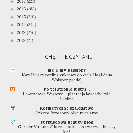
2017
(221)
►
2016
(183)
►
2015
(218)
►
2014
(242)
►
2013
(270)
►
2012
(21)
►
CHĘTNIE CZYTAM...
me & my passions
Nawilżający peeling cukrowy do ciała Hagi Aqua
Whisper (woda)
Po tej stronie lustra...
Lawendowe Wzgórze – plantacja lawendy koło
Lublina
Kosmetyczne szaleństwo
Sylveco Brzozowy płyn micelarny
Turkusoowa Beauty Blog
Garnier Vitamin C krem-sorbet do twarzy - hit czy
kit?