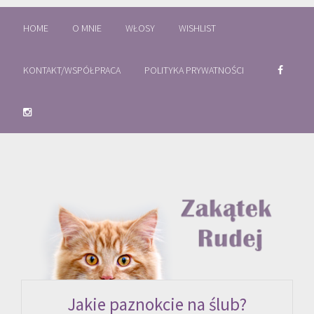
HOME
O MNIE
WŁOSY
WISHLIST
KONTAKT/WSPÓŁPRACA
POLITYKA PRYWATNOŚCI
Jakie paznokcie na ślub?