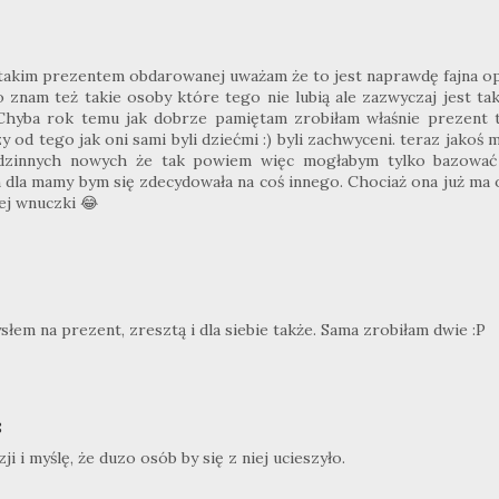
ś takim prezentem obdarowanej uważam że to jest naprawdę fajna o
bo znam też takie osoby które tego nie lubią ale zazwyczaj jest ta
hyba rok temu jak dobrze pamiętam zrobiłam właśnie prezent t
 od tego jak oni sami byli dziećmi :) byli zachwyceni. teraz jakoś
odzinnych nowych że tak powiem więc mogłabym tylko bazować
m dla mamy bym się zdecydowała na coś innego. Chociaż ona już ma
ej wnuczki 😂
em na prezent, zresztą i dla siebie także. Sama zrobiłam dwie :P
8
i i myślę, że duzo osób by się z niej ucieszyło.