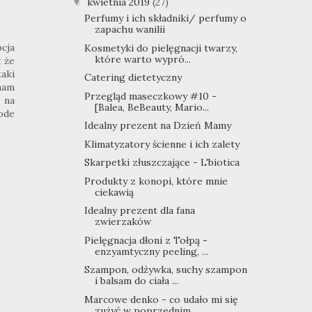
kwietnia 2019
(27)
▼
Perfumy i ich składniki/ perfumy o
zapachu wanilii
pcja
Kosmetyki do pielęgnacji twarzy,
które warto wypró...
k że
aki
Catering dietetyczny
 mam
Przegląd maseczkowy #10 -
 na
[Balea, BeBeauty, Mario...
 ode
Idealny prezent na Dzień Mamy
Klimatyzatory ścienne i ich zalety
Skarpetki złuszczające - L'biotica
Produkty z konopi, które mnie
ciekawią
Idealny prezent dla fana
zwierzaków
Pielęgnacja dłoni z Tołpą -
enzyamtyczny peeling, ...
Szampon, odżywka, suchy szampon
i balsam do ciała ...
Marcowe denko - co udało mi się
zużyć w poprzednim...