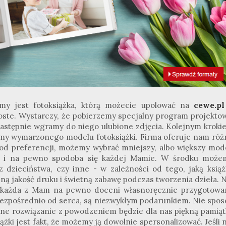
y jest fotoksiążka, którą możecie upolować na
cewe.pl
proste. Wystarczy, że pobierzemy specjalny program projektow
 następnie wgramy do niego ulubione zdjęcia. Kolejnym kroki
Mamy wymarzonego modelu fotoksiążki. Firma oferuje nam róż
i od preferencji, możemy wybrać mniejszy, albo większy mode
a i na pewno spodoba się każdej Mamie. W środku może
z dzieciństwa, czy inne - w zależności od tego, jaką książ
ą jakość druku i świetną zabawę podczas tworzenia dzieła. N
e każda z Mam na pewno doceni własnoręcznie przygotowa
bezpośrednio od serca, są niezwykłym podarunkiem. Nie spos
ne rozwiązanie z powodzeniem będzie dla nas piękną pamiąt
ążki jest fakt, że możemy ją dowolnie spersonalizować. Jeśli 