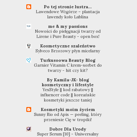
Po tej stronie lustra...
Lawendowe Wzgórze – plantacja
lawendy koło Lublina
me & my passions
Nowości do pielęgnacji twarzy od
Lirene i Pure Beauty - open box!
Kosmetyczne szaleństwo
Sylveco Brzozowy płyn micelarny
Turkusoowa Beauty Blog
Garnier Vitamin C krem-sorbet do
twarzy - hit czy kit?
By Kamila-JK- blog
kosmetyczny i lifestyle
YesStyle || kod rabatowy ||
influencer code || koreańskie
kosmetyki jeszcze taniej
Kosmetyki moim życiem
Sunny Rio od Apis — peeling, który
przeniesie Cię w tropiki!
Dobre Dla Urody
Super Serum [10] - Uniwersalny