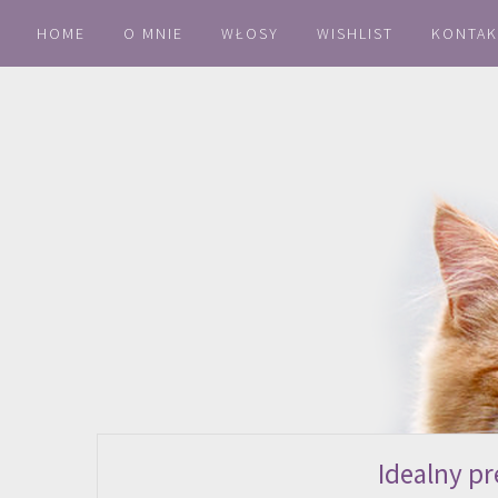
HOME
O MNIE
WŁOSY
WISHLIST
KONTAK
Idealny p