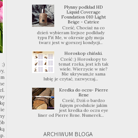
Płynny podkład HD
Liquid Coverage
Foundation 010 Light
Beige - Catrice
Cześć, Chociaż na co
dzień wybieram lżejsze podkłady
typu Fit Me, w okresie gdy moja
twarz jest w gorszej kondycji...
Horoskop chiński.
Cześć ;) Horoskopy to
;)
temat rzeka, jest ich tak
wiele. Wierzycie w nie?
y,
Nie ukrywam,że sama
em
lubię je czytać, zazwyczaj...
ne
l.
Kredka do oczu- Pierre
Rene
my
Cześć, Dziś o bardzo
kę
fajnym produkcie jakim
ie
jest kredka do oczu eye
liner od Pierre Rene. Numerek...
ny
ób
ką
ARCHIWUM BLOGA
np.