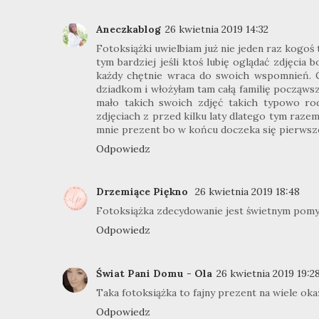
Aneczkablog
26 kwietnia 2019 14:32
Fotoksiążki uwielbiam już nie jeden raz kogo
tym bardziej jeśli ktoś lubię oglądać zdjęcia 
każdy chętnie wraca do swoich wspomnień. C
dziadkom i włożyłam tam całą familię począwszy
mało takich swoich zdjęć takich typowo r
zdjęciach z przed kilku laty dlatego tym raze
mnie prezent bo w końcu doczeka się pierwsz
Odpowiedz
Drzemiące Piękno
26 kwietnia 2019 18:48
Fotoksiążka zdecydowanie jest świetnym pomysł
Odpowiedz
Świat Pani Domu - Ola
26 kwietnia 2019 19:2
Taka fotoksiążka to fajny prezent na wiele okazj
Odpowiedz