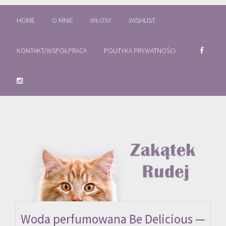
HOME
O MNIE
WŁOSY
WISHLIST
KONTAKT/WSPÓŁPRACA
POLITYKA PRYWATNOŚCI
Woda perfumowana Be Delicious —