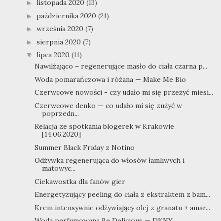
listopada 2020
(13)
►
października 2020
(21)
►
września 2020
(7)
►
sierpnia 2020
(7)
►
lipca 2020
(11)
▼
Nawilżająco – regenerujące masło do ciała czarna p...
Woda pomarańczowa i różana — Make Me Bio
Czerwcowe nowości - czy udało mi się przeżyć miesi...
Czerwcowe denko — co udało mi się zużyć w
poprzedn...
Relacja ze spotkania blogerek w Krakowie
[14.06.2020]
Summer Black Friday z Notino
Odżywka regenerująca do włosów łamliwych i
matowyc...
Ciekawostka dla fanów gier
Energetyzujący peeling do ciała z ekstraktem z bam...
Krem intensywnie odżywiający olej z granatu + amar...
Woda perfumowana Be Delicious — DKNY