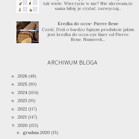
tak wiele. Wierzycie w nie? Nie ukrywam,że
sama lubię je czytać, zazwyczaj...
Kredka do oczu- Pierre Rene
Cześć, Dziś o bardzo fajnym produkcie jakim
jest kredka do oczu eye liner od Pierre
Rene. Numerek...
ARCHIWUM BLOGA
2026
(48)
►
2025
(90)
►
2024
(104)
►
2023
(91)
►
2022
(117)
►
2021
(147)
►
2020
(153)
▼
grudnia 2020
(15)
►