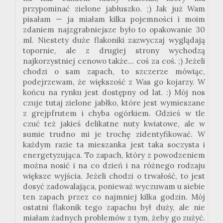
przypominać zielone jabłuszko. ;) Jak już Wam
pisałam — ja miałam kilka pojemności i moim
zdaniem najzgrabniejsze było to opakowanie 30
ml. Niestety duże flakoniki zazwyczaj wyglądają
topornie, ale z drugiej strony wychodzą
najkorzystniej cenowo także... coś za coś. ;) Jeżeli
chodzi o sam zapach, to szczerze mówiąc,
podejrzewam, że większość z Was go kojarzy. W
końcu na rynku jest dostępny od lat. :) Mój nos
czuje tutaj zielone jabłko, które jest wymieszane
z grejpfrutem i chyba ogórkiem. Gdzieś w tle
czuć też jakieś delikatne nuty kwiatowe, ale w
sumie trudno mi je trochę zidentyfikować. W
każdym razie ta mieszanka jest taka soczysta i
energetyzująca. To zapach, który z powodzeniem
można nosić i na co dzień i na różnego rodzaju
większe wyjścia. Jeżeli chodzi o trwałość, to jest
dosyć zadowalająca, ponieważ wyczuwam u siebie
ten zapach przez co najmniej kilka godzin. Mój
ostatni flakonik tego zapachu był duży, ale nie
miałam żadnych problemów z tym, żeby go zużyć.