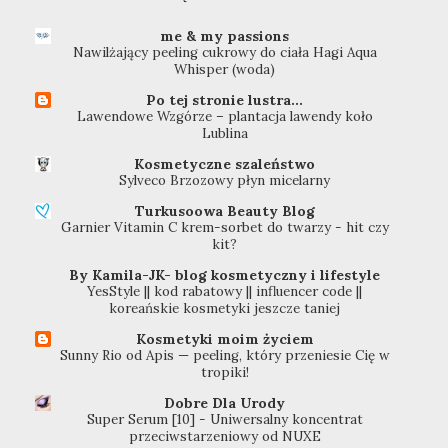
me & my passions
Nawilżający peeling cukrowy do ciała Hagi Aqua
Whisper (woda)
Po tej stronie lustra...
Lawendowe Wzgórze – plantacja lawendy koło
Lublina
Kosmetyczne szaleństwo
Sylveco Brzozowy płyn micelarny
Turkusoowa Beauty Blog
Garnier Vitamin C krem-sorbet do twarzy - hit czy
kit?
By Kamila-JK- blog kosmetyczny i lifestyle
YesStyle || kod rabatowy || influencer code ||
koreańskie kosmetyki jeszcze taniej
Kosmetyki moim życiem
Sunny Rio od Apis — peeling, który przeniesie Cię w
tropiki!
Dobre Dla Urody
Super Serum [10] - Uniwersalny koncentrat
przeciwstarzeniowy od NUXE