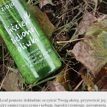
e Leaf pomoże dokładnie oczyścić Twoją skórę, przywrócić jej
óry zanieczyszczenia i sebum, łagodzi i tonizuje, pozostawia