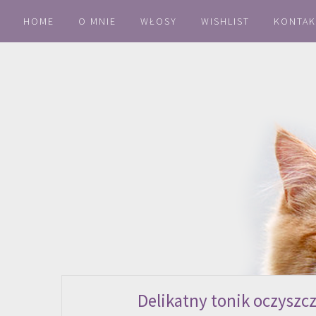
HOME
O MNIE
WŁOSY
WISHLIST
KONTAK
Delikatny tonik oczyszcz