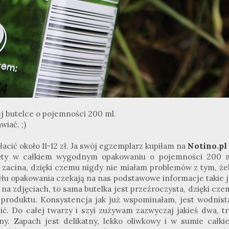
j butelce o pojemności 200 ml.
awiać.
;
)
cić około 11-12 zł. Ja swój egzemplarz kupiłam na
Notino
.pl
ęty w całkiem wygodnym opakowaniu o pojemności 200 m
e zacina, dzięki czemu nigdy nie miałam problemów z tym, że
yłu opakowania czekają na nas podstawowe informacje takie j
e na
zdjęciach
, to sama butelka jest przeźroczysta, dzięki cz
 produktu. Konsystencja jak już wspominałam, jest wodnista
ć. Do całej twarzy i szyi zużywam zazwyczaj jakieś dwa, tr
jny. Zapach jest delikatny, lekko oliwkowy i w sumie całki