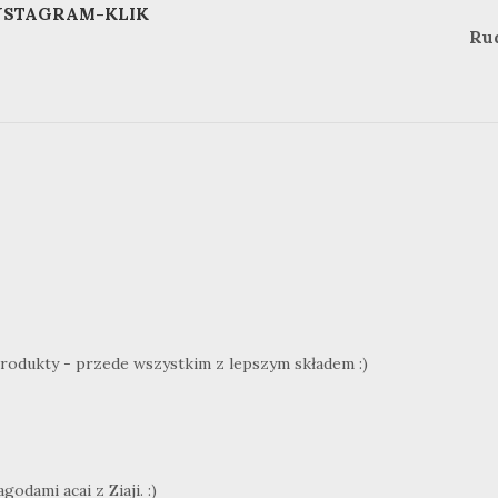
NSTAGRAM-KLIK
Ru
produkty - przede wszystkim z lepszym składem :)
odami acai z Ziaji. :)