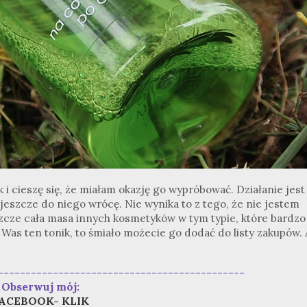
 i cieszę się, że miałam okazję go wypróbować. Działanie jest
jeszcze do niego wrócę. Nie wynika to z tego, że nie jestem
eszcze cała masa innych kosmetyków w tym typie, które bardzo
 Was ten tonik, to śmiało możecie go dodać do listy zakupów. 
---------------------------------------------
Obserwuj mój:
ACEBOOK- KLIK