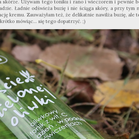
na skórze. Używam tego toniku i rano i wieczorem i pewnie b
dzie. Ładnie odświeża buzię i nie ściąga skóry, a przy tym n
ję kremu. Zauważyłam też, że delikatnie nawilża buzię, ale t
krótko mówiąc... się tego dopatrzyć. ;)