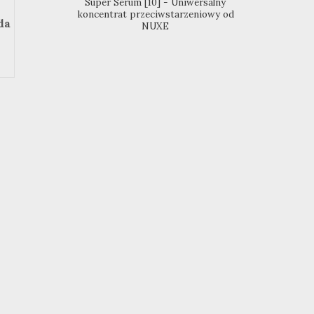
Super Serum [10] - Uniwersalny
koncentrat przeciwstarzeniowy od
da
NUXE