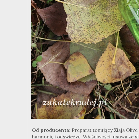
Od producenta:
Preparat tonujący Ziaja Oliv
harmonię i odświeżyć. Właściwości: usuwa ze sk