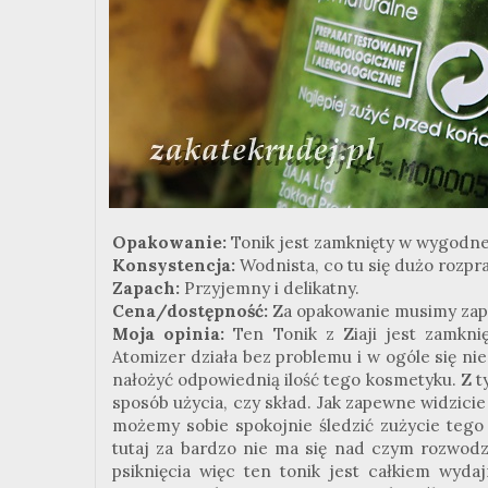
Opakowanie:
Tonik jest zamknięty w wygodne
Konsystencja:
Wodnista, co tu się dużo rozpr
Zapach:
Przyjemny i delikatny.
Cena/dostępność:
Za opakowanie musimy zapła
Moja opinia:
Ten Tonik z
Ziaji
jest zamkni
Atomizer działa bez problemu i w ogóle się ni
nałożyć odpowiednią ilość tego kosmetyku. Z t
sposób użycia, czy skład. Jak zapewne widzici
możemy sobie spokojnie śledzić zużycie tego
tutaj za bardzo nie ma się nad czym rozwodzi
psiknięcia więc ten tonik jest całkiem wyda