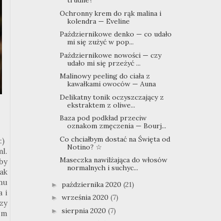
trudne?
Ochronny krem do rąk malina i
kolendra — Eveline
Październikowe denko — co udało
mi się zużyć w pop...
Październikowe nowości — czy
udało mi się przeżyć ...
Malinowy peeling do ciała z
kawałkami owoców — Auna
Delikatny tonik oczyszczający z
ekstraktem z oliwe...
Baza pod podkład przeciw
oznakom zmęczenia — Bourj...
Co chciałbym dostać na Święta od
:
)
Notino? ☆
l.
Maseczka nawilżająca do włosów
by
normalnych i suchyc...
ak
emu
października 2020
(21)
►
 i
września 2020
(7)
►
zy
sierpnia 2020
(7)
►
em