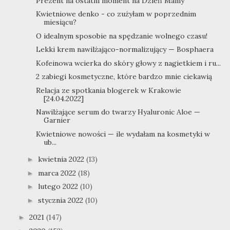
Prezent na ostatni moment na Dzień Mamy
Kwietniowe denko - co zużyłam w poprzednim
miesiącu?
O idealnym sposobie na spędzanie wolnego czasu!
Lekki krem nawilżająco-normalizujący — Bosphaera
Kofeinowa wcierka do skóry głowy z nagietkiem i ru...
2 zabiegi kosmetyczne, które bardzo mnie ciekawią
Relacja ze spotkania blogerek w Krakowie
[24.04.2022]
Nawilżające serum do twarzy Hyaluronic Aloe —
Garnier
Kwietniowe nowości — ile wydałam na kosmetyki w
ub...
kwietnia 2022
(13)
►
marca 2022
(18)
►
lutego 2022
(10)
►
stycznia 2022
(10)
►
2021
(147)
►