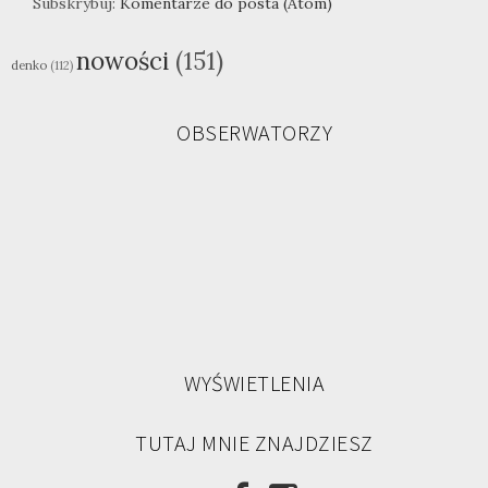
Subskrybuj:
Komentarze do posta (Atom)
nowości
(151)
denko
(112)
OBSERWATORZY
WYŚWIETLENIA
TUTAJ MNIE ZNAJDZIESZ