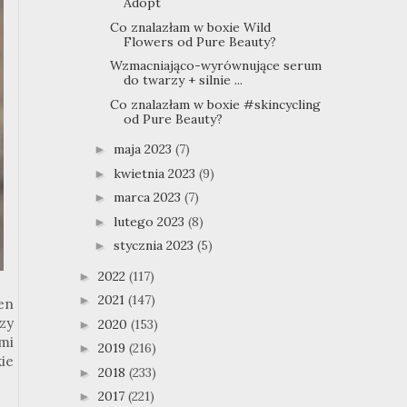
Adopt
Co znalazłam w boxie Wild
Flowers od Pure Beauty?
Wzmacniająco-wyrównujące serum
do twarzy + silnie ...
Co znalazłam w boxie #skincycling
od Pure Beauty?
maja 2023
(7)
►
kwietnia 2023
(9)
►
marca 2023
(7)
►
lutego 2023
(8)
►
stycznia 2023
(5)
►
2022
(117)
►
2021
(147)
►
en
zy
2020
(153)
►
mi
2019
(216)
►
ie
2018
(233)
►
2017
(221)
►