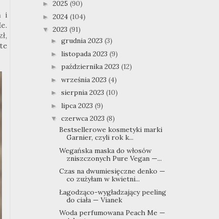
2025
(90)
►
 i
2024
(104)
►
Me.
2023
(91)
▼
ł,
grudnia 2023
(3)
►
te
listopada 2023
(9)
►
października 2023
(12)
►
września 2023
(4)
►
sierpnia 2023
(10)
►
lipca 2023
(9)
►
czerwca 2023
(8)
▼
Bestsellerowe kosmetyki marki
Garnier, czyli rok k...
Wegańska maska do włosów
zniszczonych Pure Vegan —...
Czas na dwumiesięczne denko —
co zużyłam w kwietni...
Łagodząco-wygładzający peeling
do ciała — Vianek
Woda perfumowana Peach Me —