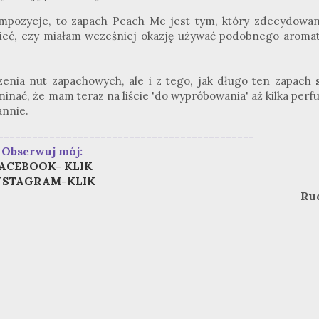
mpozycje, to zapach Peach Me jest tym, który zdecydowan
eć, czy miałam wcześniej okazję używać podobnego aromat
enia nut zapachowych, ale i z tego, jak długo ten zapach s
nać, że mam teraz na liście 'do wypróbowania' aż kilka perf
annie.
---------------------------------------------
Obserwuj mój:
ACEBOOK- KLIK
NSTAGRAM-KLIK
Ru