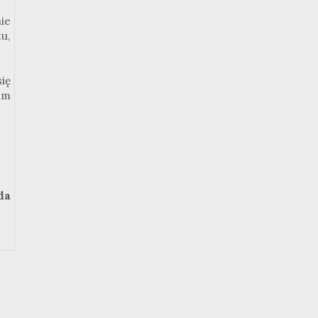
ie
u,
ię
um
da