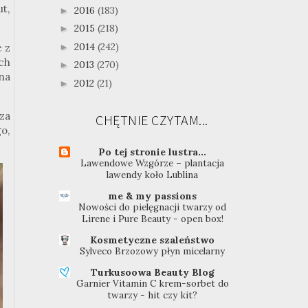
t,
2016
(183)
►
2015
(218)
►
2014
(242)
►
e z
ch
2013
(270)
►
na
2012
(21)
►
za
CHĘTNIE CZYTAM...
o,
Po tej stronie lustra...
Lawendowe Wzgórze – plantacja
lawendy koło Lublina
me & my passions
Nowości do pielęgnacji twarzy od
Lirene i Pure Beauty - open box!
Kosmetyczne szaleństwo
Sylveco Brzozowy płyn micelarny
Turkusoowa Beauty Blog
Garnier Vitamin C krem-sorbet do
twarzy - hit czy kit?