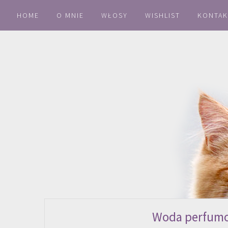
HOME
O MNIE
WŁOSY
WISHLIST
KONTAK
Woda perfumo