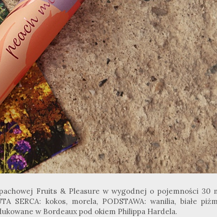
zapachowej Fruits & Pleasure w wygodnej o pojemności 30 m
A SERCA: kokos, morela, PODSTAWA: wanilia, białe piżm
dukowane w Bordeaux pod okiem Philippa Hardela.