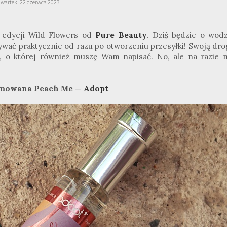
zwartek, 22 czerwca 2023
 edycji Wild Flowers od
Pure Beauty
. Dziś będzie o wodz
wać praktycznie od razu po otworzeniu przesyłki! Swoją dro
 o której również muszę Wam napisać. No, ale na razie n
umowana Peach Me —
Adopt