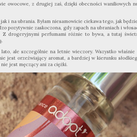
wie owocowe, z drugiej zaś, dzięki obecności waniliowych nu
 jak i na ubrania. Byłam niesamowicie ciekawa tego, jak będzi
rdzo pozytywnie zaskoczona, gdy zapach na ubraniach i włosa
♥ Z drogeryjnymi perfumami różnie to bywa, a tutaj świet
ą.
lato, ale szczególnie na letnie wieczory. Wszystko właśnie 
ie jest orzeźwiający aromat, a bardziej w kierunku słodkieg
ie jest męczący ani za ciężki.