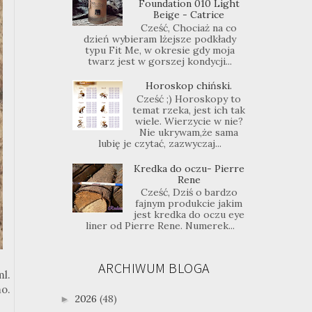
Foundation 010 Light
Beige - Catrice
Cześć, Chociaż na co
dzień wybieram lżejsze podkłady
typu Fit Me, w okresie gdy moja
twarz jest w gorszej kondycji...
Horoskop chiński.
Cześć ;) Horoskopy to
temat rzeka, jest ich tak
wiele. Wierzycie w nie?
Nie ukrywam,że sama
lubię je czytać, zazwyczaj...
Kredka do oczu- Pierre
Rene
Cześć, Dziś o bardzo
fajnym produkcie jakim
jest kredka do oczu eye
liner od Pierre Rene. Numerek...
ARCHIWUM BLOGA
l.
o.
2026
(48)
►