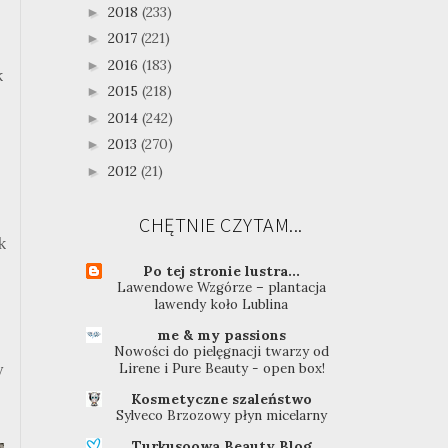
2018
(233)
►
2017
(221)
►
2016
(183)
►
k
2015
(218)
►
2014
(242)
►
2013
(270)
►
2012
(21)
►
CHĘTNIE CZYTAM...
k
Po tej stronie lustra...
Lawendowe Wzgórze – plantacja
lawendy koło Lublina
me & my passions
Nowości do pielęgnacji twarzy od
y
Lirene i Pure Beauty - open box!
Kosmetyczne szaleństwo
Sylveco Brzozowy płyn micelarny
Turkusoowa Beauty Blog