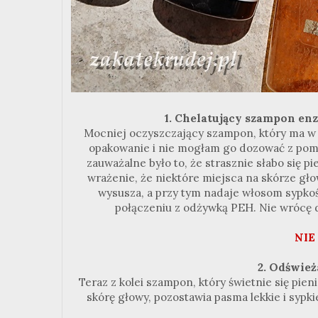
1. Chelatujący szampon enz
Mocniej oczyszczający szampon, który ma w s
opakowanie i nie mogłam go dozować z pomp
zauważalne było to, że strasznie słabo się p
wrażenie, że niektóre miejsca na skórze głow
wysusza, a przy tym nadaje włosom sypkości
połączeniu z odżywką PEH. Nie wrócę do 
NIE
2. Odśwież
Teraz z kolei szampon, który świetnie się pien
skórę głowy, pozostawia pasma lekkie i sypk