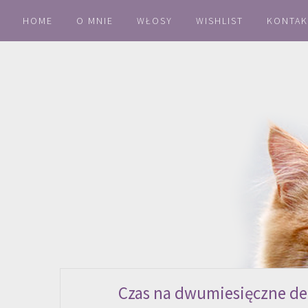
HOME
O MNIE
WŁOSY
WISHLIST
KONTAK
Czas na dwumiesięczne de