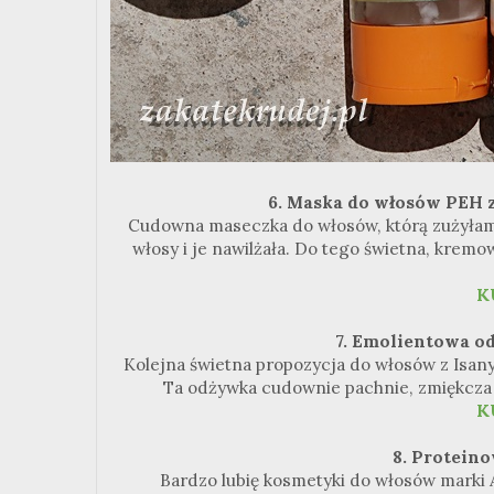
6. Maska do włosów PEH 
Cudowna maseczka do włosów, którą zużyłam 
włosy i je nawilżała. Do tego świetna, kremo
K
7. Emolientowa 
Kolejna świetna propozycja do włosów z Isany
Ta odżywka cudownie pachnie, zmiękcza w
K
8. Protein
Bardzo lubię kosmetyki do włosów marki 