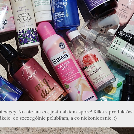
esięcy. No nie ma co, jest całkiem spore! Kilka z produktów 
źcie, co szczególnie polubiłam, a co niekoniecznie.
:
)