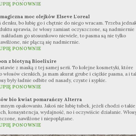
UPIĘ PONOWNIE
magiczna moc olejków Elseve L'oreal
mś denku, bo lubię go i chętnie do niego wracam. Trzeba jedna
oduktu sprawia, że włosy zamiast oczyszczone, są nadmiernie
y nakładam go stosunkowo niewiele, to pasma są nie tylko
nawilżone, nie plączą się nadmiernie.
UPIĘ PONOWNIE
on z biotyną Bioelixire
awie z maską z tej samej serii. To kolejne kosmetyki, które
 włosów cienkich, ja mam akurat grube i ciężkie pasma, a i ta
sy były ładnie odbite od nasady, czyste i sypkie.
UPIĘ PONOWNIE
sów bio kwiat pomarańczy Alterra
nym opakowaniu. Jakoś nie lubię tubek, jeżeli chodzi o takie
ch, konsystencja, wydajność, no i oczywiście działanie. Włos
zczone, nawilżone i niepoplątane.
UPIĘ PONOWNIE