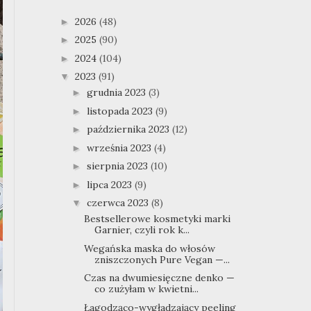
2026
(48)
►
2025
(90)
►
2024
(104)
►
2023
(91)
▼
grudnia 2023
(3)
►
listopada 2023
(9)
►
października 2023
(12)
►
września 2023
(4)
►
sierpnia 2023
(10)
►
lipca 2023
(9)
►
czerwca 2023
(8)
▼
Bestsellerowe kosmetyki marki
Garnier, czyli rok k...
Wegańska maska do włosów
zniszczonych Pure Vegan —...
Czas na dwumiesięczne denko —
co zużyłam w kwietni...
Łagodząco-wygładzający peeling