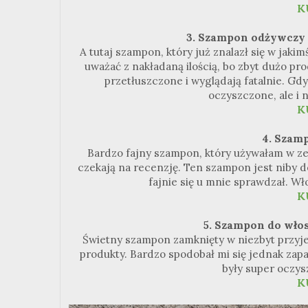
K
3. Szampon odżywczy 
A tutaj szampon, który już znalazł się w jaki
uważać z nakładaną ilością, bo zbyt dużo pr
przetłuszczone i wyglądają fatalnie. Gd
oczyszczone, ale i 
K
4. Szamp
Bardzo fajny szampon, który używałam w zest
czekają na recenzję. Ten szampon jest niby do
fajnie się u mnie sprawdzał. Wło
K
5. Szampon do wło
Świetny szampon zamknięty w niezbyt przyjem
produkty. Bardzo spodobał mi się jednak zapa
były super oczys
K