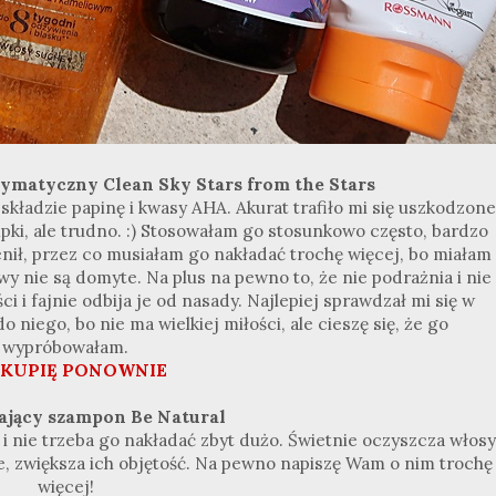
ymatyczny Clean Sky Stars from the Stars
kładzie papinę i kwasy AHA. Akurat trafiło mi się uszkodzone
ki, ale trudno. :) Stosowałam go stosunkowo często, bardzo
ienił, przez co musiałam go nakładać trochę więcej, bo miałam
y nie są domyte. Na plus na pewno to, że nie podrażnia i nie
 i fajnie odbija je od nasady. Najlepiej sprawdzał mi się w
niego, bo nie ma wielkiej miłości, ale cieszę się, że go
wypróbowałam.
 KUPIĘ PONOWNIE
ający szampon Be Natural
i i nie trzeba go nakładać zbyt dużo. Świetnie oczyszcza włosy
ie, zwiększa ich objętość. Na pewno napiszę Wam o nim trochę
więcej!