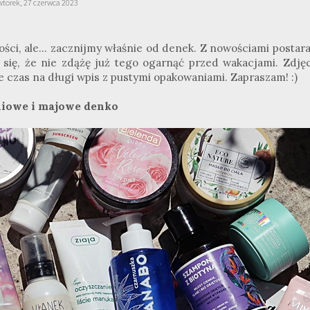
wtorek, 27 czerwca 2023
ści, ale... zacznijmy właśnie od denek. Z nowościami postar
m się, że nie zdążę już tego ogarnąć przed wakacjami. Zdjęc
e czas na długi wpis z pustymi opakowaniami. Zapraszam! :)
iowe i majowe denko