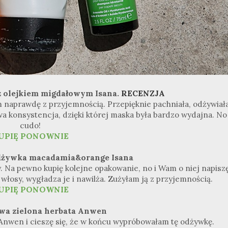
z olejkiem migdałowym Isana.
RECENZJA
naprawdę z przyjemnością. Przepięknie pachniała, odżywiał
wa konsystencja, dzięki której maska była bardzo wydajna. No
cudo!
UPIĘ PONOWNIE
odżywka macadamia&orange Isana
. Na pewno kupię kolejne opakowanie, no i Wam o niej napiszę
łosy, wygładza je i nawilża. Zużyłam ją z przyjemnością.
UPIĘ PONOWNIE
owa zielona herbata Anwen
Anwen i cieszę się, że w końcu wypróbowałam tę odżywkę.