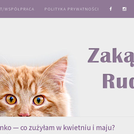
T/WSPÓŁPRACA
POLITYKA PRYWATNOŚCI
nko — co zużyłam w kwietniu i maju?