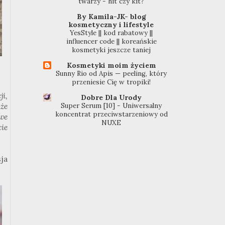
twarzy - hit czy kit?
By Kamila-JK- blog
kosmetyczny i lifestyle
YesStyle || kod rabatowy ||
influencer code || koreańskie
kosmetyki jeszcze taniej
Kosmetyki moim życiem
Sunny Rio od Apis — peeling, który
przeniesie Cię w tropiki!
ji,
Dobre Dla Urody
kże
Super Serum [10] - Uniwersalny
koncentrat przeciwstarzeniowy od
we
NUXE
ie
ja