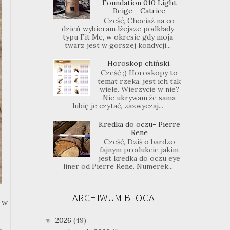
Foundation 010 Light
Beige - Catrice
Cześć, Chociaż na co
dzień wybieram lżejsze podkłady
typu Fit Me, w okresie gdy moja
twarz jest w gorszej kondycji...
Horoskop chiński.
Cześć ;) Horoskopy to
temat rzeka, jest ich tak
wiele. Wierzycie w nie?
Nie ukrywam,że sama
lubię je czytać, zazwyczaj...
Kredka do oczu- Pierre
Rene
Cześć, Dziś o bardzo
fajnym produkcie jakim
jest kredka do oczu eye
liner od Pierre Rene. Numerek...
ARCHIWUM BLOGA
 w
2026
(49)
▼