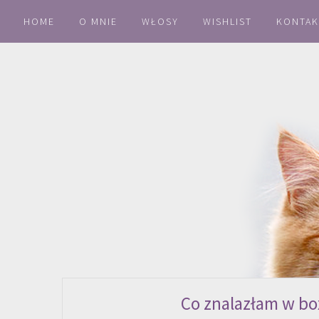
HOME
O MNIE
WŁOSY
WISHLIST
KONTAK
Co znalazłam w box