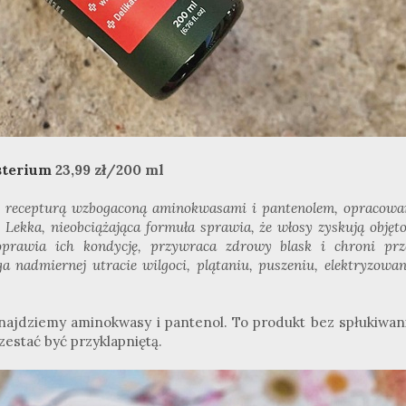
terium
23,99 zł/200 ml
 z recepturą wzbogaconą aminokwasami i pantenolem, opracowa
. Lekka, nieobciążająca formuła sprawia, że włosy zyskują objęt
poprawia ich kondycję, przywraca zdrowy blask i chroni prz
 nadmiernej utracie wilgoci, plątaniu, puszeniu, elektryzowa
ajdziemy aminokwasy i pantenol. To produkt bez spłukiwani
zestać być przyklapniętą.