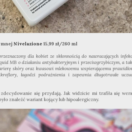
tymnej
Nivelazione
15,99 zł/260 ml
rzeznaczony dla kobiet ze skłonnością do nawracających infekc
quid MB o działaniu antybakteryjnym i przeciwgrzybiczym, a ta
barierę skóry oraz kwasowi mlekowemu wspierającemu prawidło
roflory, łagodzi podrażnienia i zapewnia długotrwałe uczuc
decydowanie się przydają. Jak widzicie mi trafiła się wers
yło znaleźć wariant kojący lub hipoalergiczny.