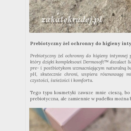
Prebiotyczny żel ochronny do higieny in
Prebiotyczny żel ochronny do higieny intymnej p
który dzięki kompleksowi Dermosoft™ decalact li
pre- i postbiotykom wzmacniającym naturalną 
pH, skutecznie chroni, wspiera równowagę mik
czystości, świeżości i komfortu.
Tego typu kosmetyki zawsze mnie cieszą, bo z
prebiotyczna, ale zamiennie w pudełku można b