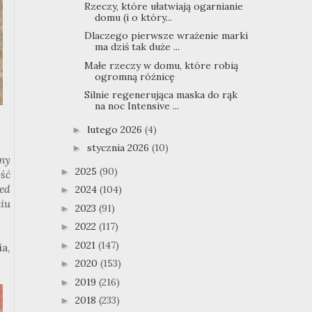
Rzeczy, które ułatwiają ogarnianie
domu (i o który...
Dlaczego pierwsze wrażenie marki
ma dziś tak duże ...
Małe rzeczy w domu, które robią
ogromną różnicę
Silnie regenerująca maska do rąk
na noc Intensive ...
lutego 2026
(4)
►
stycznia 2026
(10)
►
ny
2025
(90)
►
ość
ed
2024
(104)
►
niu
2023
(91)
►
2022
(117)
►
2021
(147)
►
a,
2020
(153)
►
2019
(216)
►
2018
(233)
►