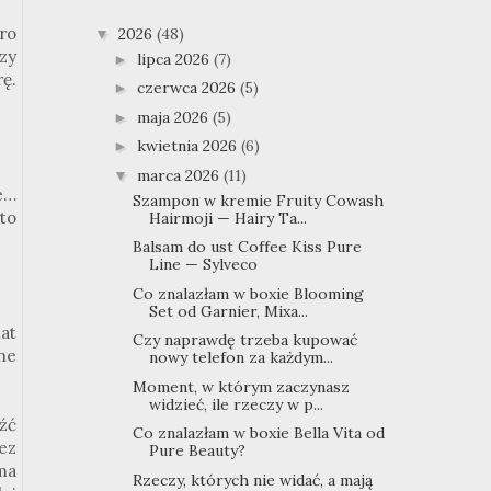
ro
2026
(48)
▼
zy
lipca 2026
(7)
►
ę.
czerwca 2026
(5)
►
maja 2026
(5)
►
kwietnia 2026
(6)
►
marca 2026
(11)
▼
e…
Szampon w kremie Fruity Cowash
to
Hairmoji — Hairy Ta...
Balsam do ust Coffee Kiss Pure
Line — Sylveco
Co znalazłam w boxie Blooming
Set od Garnier, Mixa...
at
Czy naprawdę trzeba kupować
ne
nowy telefon za każdym...
Moment, w którym zaczynasz
widzieć, ile rzeczy w p...
źć
Co znalazłam w boxie Bella Vita od
ez
Pure Beauty?
ma
Rzeczy, których nie widać, a mają