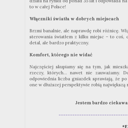
działa na rynku od ponad 35 lat i odpowiada na
to w całej Polsce!
Włączniki światła w dobrych miejscach
Brzmi banalnie, ale naprawdę robi różnicę. Wł
sterowania światłem z kilku miejsc – to coś
detal, ale bardzo praktyczny.
Komfort, którego nie widać
Najczęściej skupiamy się na tym, jak mies
rzeczy, których… nawet nie zauważamy. Dob
odpowiednia liczba gniazdek sprawiają, że po 
one w dłuższej perspektywie robią największą 
Jestem bardzo ciekawa, 
------------------------------
*F