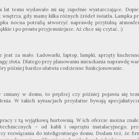
ka lat temu wydawało mi się zupełnie wystarczające. Dopie
at wnętrza, gdy mamy kilka różnych źródeł światła. Lampka pr
mpka nocna potrafią stworzyć naprawdę przytulną atmosfer
kie i po prostu przyjemniejsze. Aż chce się czytać. :)
e jest za mało. Ładowarki, laptop, lampki, sprzęty kuchenn
wagę złota. Dlatego przy planowaniu mieszkania naprawdę war
który później bardzo ułatwia codzienne funkcjonowanie.
ne zmiany w domu, to prędzej czy później pojawia się tem
tlenia. W takich sytuacjach przydatne bywają specjalistycz
.
łpracy z tą wyjątkową hurtownią. W ich ofercie można znale
technicznych – od kabli i osprzętu instalacyjnego, prz
czy rozwiązania do inteligentnego domu. Dodam też, że fir