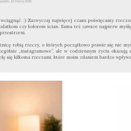
piątek, 13 marca 2026
i wciągnąć. :) Zazwyczaj najwięcej czasu poświęcamy rzeczo
dodatkom czy kolorom ścian. Sama też zawsze najpierw myślę
 przestrzeni.
icę robią rzeczy, o których początkowo prawie się nie myśl
czególnie „instagramowe”, ale w codziennym życiu okazują s
elę się kilkoma rzeczami, które moim zdaniem bardzo wpływa