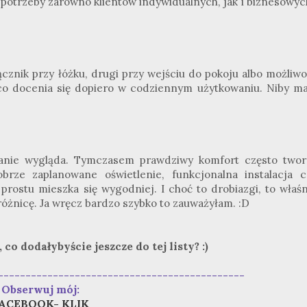
 potrzeby zarówno klientów indywidualnych, jak i biznesowyc
ącznik przy łóżku, drugi przy wejściu do pokoju albo możliwo
, co docenia się dopiero w codziennym użytkowaniu. Niby ma
zkanie wygląda. Tymczasem prawdziwy komfort często twor
rze zaplanowane oświetlenie, funkcjonalna instalacja c
prostu mieszka się wygodniej. I choć to drobiazgi, to właśn
różnicę. Ja wręcz bardzo szybko to zauważyłam. :D
co dodałybyście jeszcze do tej listy? :)
---------------------------------------------
Obserwuj mój:
ACEBOOK- KLIK