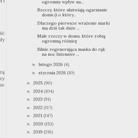
h i
ogromny wpływ na...
Rzeczy, które ułatwiają ogarnianie
domu (i o który...
Dlaczego pierwsze wrażenie marki
ma dziś tak duże ...
ść
Małe rzeczy w domu, które robią
ły
ogromną różnicę
Silnie regenerująca maska do rąk
na noc Intensive ...
lutego 2026
(4)
►
zą
stycznia 2026
(10)
►
zy
2025
(90)
►
ie
2024
(104)
►
2023
(91)
►
2022
(117)
►
2021
(147)
►
2020
(153)
►
2019
(216)
►