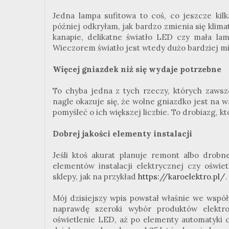
Jedna lampa sufitowa to coś, co jeszcze kil
później odkryłam, jak bardzo zmienia się klim
kanapie, delikatne światło LED czy mała la
Wieczorem światło jest wtedy dużo bardziej mięk
Więcej gniazdek niż się wydaje potrzebne
To chyba jedna z tych rzeczy, których zawsz
nagle okazuje się, że wolne gniazdko jest na 
pomyśleć o ich większej liczbie. To drobiazg, 
Dobrej jakości elementy instalacji
Jeśli ktoś akurat planuje remont albo drob
elementów instalacji elektrycznej czy oświe
sklepy, jak na przykład
https://karoelektro.pl/
Mój dzisiejszy wpis powstał właśnie we wspó
naprawdę szeroki wybór produktów elektro
oświetlenie LED, aż po elementy automatyki 