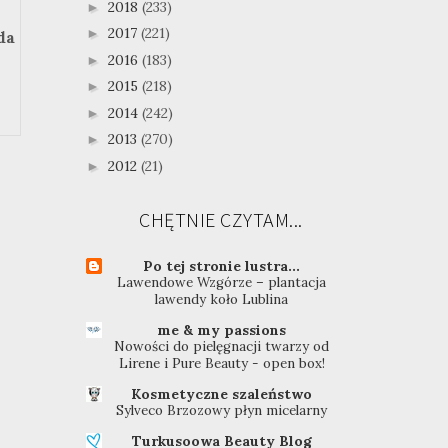
2018
(233)
►
2017
(221)
►
da
2016
(183)
►
2015
(218)
►
2014
(242)
►
2013
(270)
►
2012
(21)
►
CHĘTNIE CZYTAM...
Po tej stronie lustra...
Lawendowe Wzgórze – plantacja
lawendy koło Lublina
me & my passions
Nowości do pielęgnacji twarzy od
Lirene i Pure Beauty - open box!
Kosmetyczne szaleństwo
Sylveco Brzozowy płyn micelarny
Turkusoowa Beauty Blog