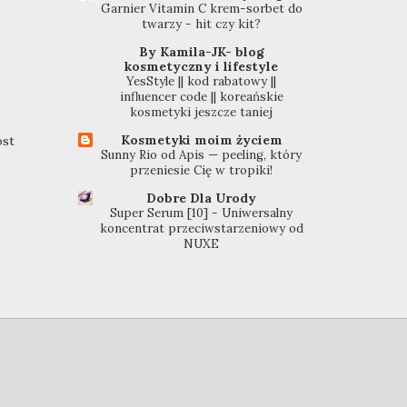
Garnier Vitamin C krem-sorbet do
twarzy - hit czy kit?
By Kamila-JK- blog
kosmetyczny i lifestyle
YesStyle || kod rabatowy ||
influencer code || koreańskie
kosmetyki jeszcze taniej
Kosmetyki moim życiem
ost
Sunny Rio od Apis — peeling, który
przeniesie Cię w tropiki!
Dobre Dla Urody
Super Serum [10] - Uniwersalny
koncentrat przeciwstarzeniowy od
NUXE