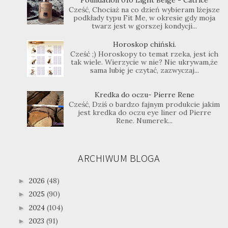
Foundation 010 Light Beige - Catrice
Cześć, Chociaż na co dzień wybieram lżejsze
podkłady typu Fit Me, w okresie gdy moja
twarz jest w gorszej kondycji...
Horoskop chiński.
Cześć ;) Horoskopy to temat rzeka, jest ich
tak wiele. Wierzycie w nie? Nie ukrywam,że
sama lubię je czytać, zazwyczaj...
Kredka do oczu- Pierre Rene
Cześć, Dziś o bardzo fajnym produkcie jakim
jest kredka do oczu eye liner od Pierre
Rene. Numerek...
ARCHIWUM BLOGA
2026
(48)
►
2025
(90)
►
2024
(104)
►
2023
(91)
►