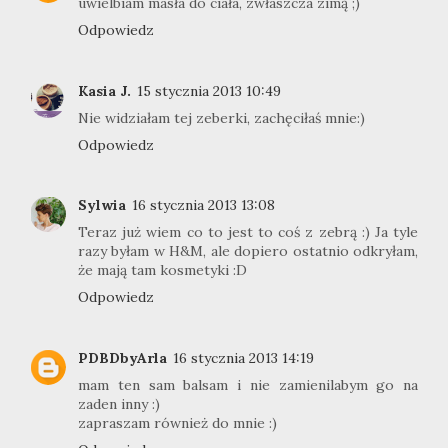
uwielbiam masła do ciała, zwłaszcza zimą ;)
Odpowiedz
Kasia J.
15 stycznia 2013 10:49
Nie widziałam tej zeberki, zachęciłaś mnie:)
Odpowiedz
Sylwia
16 stycznia 2013 13:08
Teraz już wiem co to jest to coś z zebrą :) Ja tyle
razy byłam w H&M, ale dopiero ostatnio odkryłam,
że mają tam kosmetyki :D
Odpowiedz
PDBDbyArla
16 stycznia 2013 14:19
mam ten sam balsam i nie zamienilabym go na
zaden inny :)
zapraszam również do mnie :)