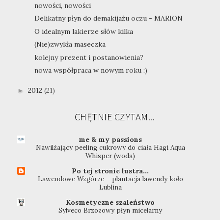
nowości, nowości
Delikatny płyn do demakijażu oczu - MARION
O idealnym lakierze słów kilka
(Nie)zwykła maseczka
kolejny prezent i postanowienia?
nowa współpraca w nowym roku :)
2012
(21)
►
CHĘTNIE CZYTAM...
me & my passions
Nawilżający peeling cukrowy do ciała Hagi Aqua
Whisper (woda)
Po tej stronie lustra...
Lawendowe Wzgórze – plantacja lawendy koło
Lublina
Kosmetyczne szaleństwo
Sylveco Brzozowy płyn micelarny