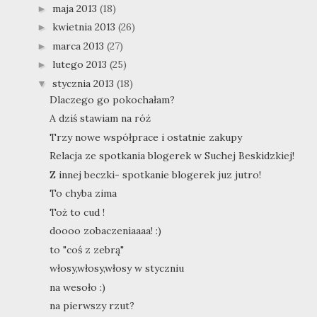
maja 2013
(18)
►
kwietnia 2013
(26)
►
marca 2013
(27)
►
lutego 2013
(25)
►
stycznia 2013
(18)
▼
Dlaczego go pokochałam?
A dziś stawiam na róż
Trzy nowe współprace i ostatnie zakupy
Relacja ze spotkania blogerek w Suchej Beskidzkiej!
Z innej beczki- spotkanie blogerek juz jutro!
To chyba zima
Toż to cud !
doooo zobaczeniaaaa! :)
to "coś z zebrą"
włosy,włosy,włosy w styczniu
na wesoło :)
na pierwszy rzut?