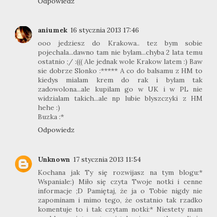
Odpowiedz
aniumek
16 stycznia 2013 17:46
ooo jedziesz do Krakowa.. tez bym sobie
pojechala...dawno tam nie bylam...chyba 2 lata temu
ostatnio ;/ :((( Ale jednak wole Krakow latem :) Baw
sie dobrze Slonko :***** A co do balsamu z HM to
kiedys mialam krem do rak i bylam tak
zadowolona...ale kupilam go w UK i w PL nie
widzialam takich...ale np lubie blyszczyki z HM
hehe :)
Buzka :*
Odpowiedz
Unknown
17 stycznia 2013 11:54
Kochana jak Ty się rozwijasz na tym blogu:*
Wspaniale:) Miło się czyta Twoje notki i cenne
informacje ;D Pamiętaj, że ja o Tobie nigdy nie
zapominam i mimo tego, że ostatnio tak rzadko
komentuje to i tak czytam notki:* Niestety mam