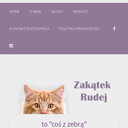
HOME
O MNIE
WŁOSY
WISHLIST
KONTAKT/WSPÓŁPRACA
POLITYKA PRYWATNOŚCI
to "coś z zebrą"