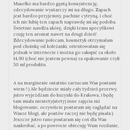
Masełko ma bardzo gęstą konsystencję,
zdecydowanie wystarczy mi na długo. Zapach
jest bardzo przyjemny, pachnie cytryną, i choć
ich nie lubię ten zapach naprawdę mi się podoba.
Świetnie nawilża skórę, dzięki temu specyfikowi
czuję ten aromat nawet na drugi dzień!
Zdecydowanie polecam, kosmetyk otrzymałam
pod choinkę od koleżanki, orientowałam się
jednak w internecie i można go zakupić za około
14,90 (choć nie jestem pewna) za opakowanie czyli
50 ml produktu.
A na marginesie ostatnio zarzucam Was postami
wiem !:) Ale będziecie miały cały tydzień przerwy,
jutro wyjeżdżam do kuzynki do Krakowa, i będę
tam miała niestety(stety) inne zajęcia niż
blogowanie, oczywiście postaram się zaglądać na
Wasze blogi, ale postów raczej nie będę pisała:)
Jeszcze jutro rano postaram się coś dla Was
naskrobać, a po powrocie obiecuję Wam rozdanie,