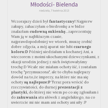
Młodości- Bielenda
niedziela, 7 kwietnia 2013
Wczorajszy dzień był
fantastyczny!
Najpierw
zakupy, zahaczyłam o biedronkę a w bidze
znalazłam
cudowną sukienkę
...zaprezentuję
Wam ją w najbliższym czasie,
najprawdopodobniej we wtorek, muszę zrobić
dobre zdjęcia, a mój aparat nie lubi
czarnego
koloru:D
Później siedziałam u kochanej Ani, a
wieczorem z moimi ukochanymi dziewczynkami, z
okazji urodzin jednej z nich świętowałyśmy
trochę:D Wcale nie miałam ochoty iść, i zostałam
trochę "przymuszona", ale to chyba najlepszy
dowód na to,że imprezy, na które nie ma się
ochoty
są najlepsze:P
Teraz pora wrócić do
rzeczywistości, do durnej
prezentacji z
plastyki,
do której nie wiem po co się zgłosiłam i
do
zakuwania
stu słówek z angielskiego, na co
uwierzcie mi nie mam ani ochoty ani siły :P