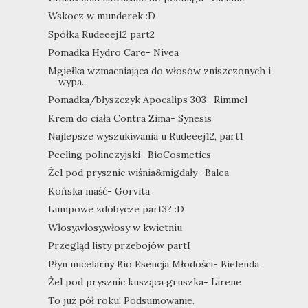
Wskocz w munderek :D
Spółka Rudeeej12 part2
Pomadka Hydro Care- Nivea
Mgiełka wzmacniająca do włosów zniszczonych i
wypa...
Pomadka/błyszczyk Apocalips 303- Rimmel
Krem do ciała Contra Zima- Synesis
Najlepsze wyszukiwania u Rudeeej12, part1
Peeling polinezyjski- BioCosmetics
Żel pod prysznic wiśnia&migdały- Balea
Końska maść- Gorvita
Lumpowe zdobycze part3? :D
Włosy,włosy,włosy w kwietniu
Przegląd listy przebojów partI
Płyn micelarny Bio Esencja Młodości- Bielenda
Żel pod prysznic kusząca gruszka- Lirene
To już pół roku! Podsumowanie.