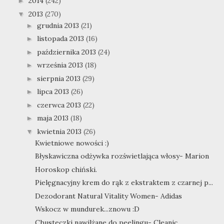
2014
(242)
►
2013
(270)
▼
grudnia 2013
(21)
►
listopada 2013
(16)
►
października 2013
(24)
►
września 2013
(18)
►
sierpnia 2013
(29)
►
lipca 2013
(26)
►
czerwca 2013
(22)
►
maja 2013
(18)
►
kwietnia 2013
(26)
▼
Kwietniowe nowości :)
Błyskawiczna odżywka rozświetlająca włosy- Marion
Horoskop chiński.
Pielęgnacyjny krem do rąk z ekstraktem z czarnej p...
Dezodorant Natural Vitality Women- Adidas
Wskocz w mundurek...znowu :D
Chusteczki nawilżane do peelingu- Cleanic