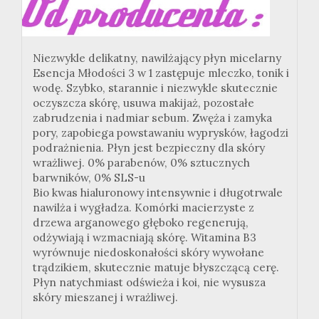
Niezwykle delikatny, nawilżający płyn micelarny
Esencja Młodości 3 w 1 zastępuje mleczko, tonik i
wodę. Szybko, starannie i niezwykle skutecznie
oczyszcza skórę, usuwa makijaż, pozostałe
zabrudzenia i nadmiar sebum. Zwęża i zamyka
pory, zapobiega powstawaniu wyprysków, łagodzi
podrażnienia. Płyn jest bezpieczny dla skóry
wrażliwej. 0% parabenów, 0% sztucznych
barwników, 0% SLS-u
Bio kwas hialuronowy intensywnie i długotrwale
nawilża i wygładza. Komórki macierzyste z
drzewa arganowego głęboko regenerują,
odżywiają i wzmacniają skórę. Witamina B3
wyrównuje niedoskonałości skóry wywołane
trądzikiem, skutecznie matuje błyszczącą cerę.
Płyn natychmiast odświeża i koi, nie wysusza
skóry mieszanej i wrażliwej.