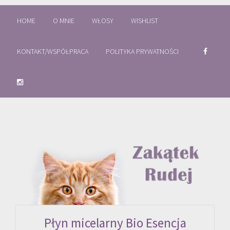
HOME
O MNIE
WŁOSY
WISHLIST
KONTAKT/WSPÓŁPRACA
POLITYKA PRYWATNOŚCI
Płyn micelarny Bio Esencja