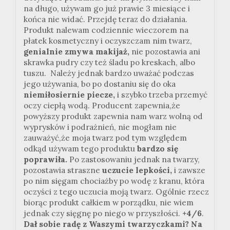
na długo, używam go już prawie 3 miesiące i
końca nie widać. Przejdę teraz do działania.
Produkt nalewam codziennie wieczorem na
płatek kosmetyczny i oczyszczam nim twarz,
genialnie zmywa makijaż,
nie pozostawia ani
skrawka pudry czy też śladu po kreskach, albo
tuszu. Należy jednak bardzo uważać podczas
jego używania, bo po dostaniu się do oka
niemiłosiernie piecze,
i szybko trzeba przemyć
oczy ciepłą wodą. Producent zapewnia,że
powyższy produkt zapewnia nam warz wolną od
wyprysków i podrażnień, nie mogłam nie
zauważyć,że moja twarz pod tym względem
odkąd używam tego produktu
bardzo się
poprawiła.
Po zastosowaniu jednak na twarzy,
pozostawia straszne
uczucie lepkości,
i zawsze
po nim sięgam chociażby po wodę z kranu, która
oczyści z tego uczucia moją twarz. Ogólnie rzecz
biorąc produkt całkiem w porządku, nie wiem
jednak czy sięgnę po niego w przyszłości.
+4/6
.
Dał sobie radę z Waszymi twarzyczkami? Na