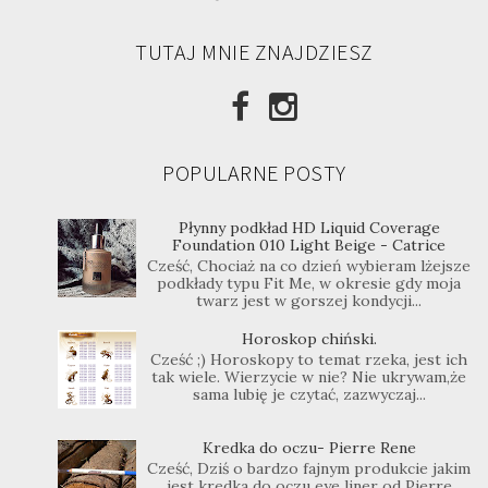
TUTAJ MNIE ZNAJDZIESZ
POPULARNE POSTY
Płynny podkład HD Liquid Coverage
Foundation 010 Light Beige - Catrice
Cześć, Chociaż na co dzień wybieram lżejsze
podkłady typu Fit Me, w okresie gdy moja
twarz jest w gorszej kondycji...
Horoskop chiński.
Cześć ;) Horoskopy to temat rzeka, jest ich
tak wiele. Wierzycie w nie? Nie ukrywam,że
sama lubię je czytać, zazwyczaj...
Kredka do oczu- Pierre Rene
Cześć, Dziś o bardzo fajnym produkcie jakim
jest kredka do oczu eye liner od Pierre