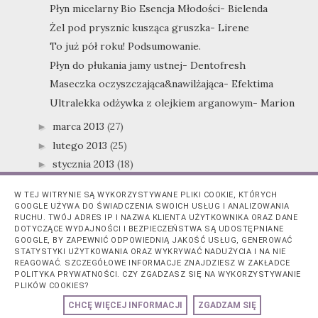
Płyn micelarny Bio Esencja Młodości- Bielenda
Żel pod prysznic kusząca gruszka- Lirene
To już pół roku! Podsumowanie.
Płyn do płukania jamy ustnej- Dentofresh
Maseczka oczyszczająca&nawilżająca- Efektima
Ultralekka odżywka z olejkiem arganowym- Marion
marca 2013
(27)
►
lutego 2013
(25)
►
stycznia 2013
(18)
►
2012
(21)
►
W TEJ WITRYNIE SĄ WYKORZYSTYWANE PLIKI COOKIE, KTÓRYCH
GOOGLE UŻYWA DO ŚWIADCZENIA SWOICH USŁUG I ANALIZOWANIA
RUCHU. TWÓJ ADRES IP I NAZWA KLIENTA UŻYTKOWNIKA ORAZ DANE
CHĘTNIE CZYTAM...
DOTYCZĄCE WYDAJNOŚCI I BEZPIECZEŃSTWA SĄ UDOSTĘPNIANE
GOOGLE, BY ZAPEWNIĆ ODPOWIEDNIĄ JAKOŚĆ USŁUG, GENEROWAĆ
STATYSTYKI UŻYTKOWANIA ORAZ WYKRYWAĆ NADUŻYCIA I NA NIE
me & my passions
REAGOWAĆ. SZCZEGÓŁOWE INFORMACJE ZNAJDZIESZ W ZAKŁADCE
Nawilżający peeling cukrowy do ciała Hagi Aqua
POLITYKA PRYWATNOŚCI. CZY ZGADZASZ SIĘ NA WYKORZYSTYWANIE
Whisper (woda)
PLIKÓW COOKIES?
Po tej stronie lustra...
CHCĘ WIĘCEJ INFORMACJI
ZGADZAM SIĘ
Lawendowe Wzgórze – plantacja lawendy koło