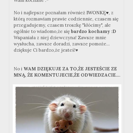
Wam kochane :*
No i najlepsze poznałam również
IWONKĘ♥
, z
którą rozmawiam prawie codziennie, czasem się
przegadujemy, czasem troszkę "kłócimy", ale
ogólnie to wiadomo,że się
bardzo kochamy :D
Wspaniała z niej dziewczyna! Zawsze mnie
wysłucha, zawsze doradzi, zawsze pomoże...
dziękuje Ci bardzo,że jesteś!
♥
No i
WAM DZIĘKUJE ZA TO,ŻE JESTEŚCIE ZE
MNĄ, ŻE KOMENTUJECIE,ŻE ODWIEDZACIE...
.