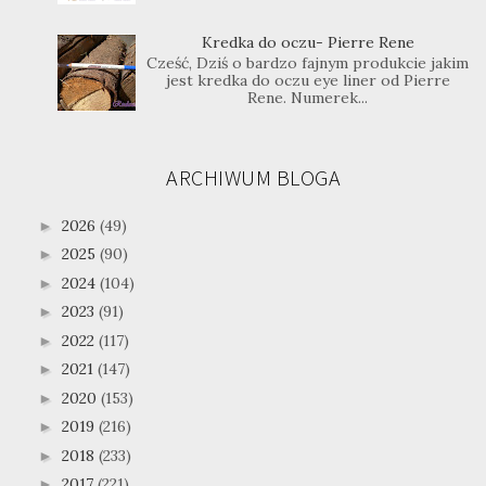
Kredka do oczu- Pierre Rene
Cześć, Dziś o bardzo fajnym produkcie jakim
jest kredka do oczu eye liner od Pierre
Rene. Numerek...
ARCHIWUM BLOGA
2026
(49)
►
2025
(90)
►
2024
(104)
►
2023
(91)
►
2022
(117)
►
2021
(147)
►
2020
(153)
►
2019
(216)
►
2018
(233)
►
2017
(221)
►