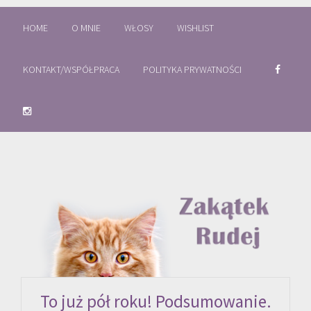
HOME
O MNIE
WŁOSY
WISHLIST
KONTAKT/WSPÓŁPRACA
POLITYKA PRYWATNOŚCI
To już pół roku! Podsumowanie.