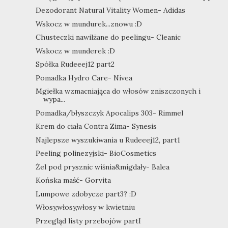
Dezodorant Natural Vitality Women- Adidas
Wskocz w mundurek...znowu :D
Chusteczki nawilżane do peelingu- Cleanic
Wskocz w munderek :D
Spółka Rudeeej12 part2
Pomadka Hydro Care- Nivea
Mgiełka wzmacniająca do włosów zniszczonych i
wypa...
Pomadka/błyszczyk Apocalips 303- Rimmel
Krem do ciała Contra Zima- Synesis
Najlepsze wyszukiwania u Rudeeej12, part1
Peeling polinezyjski- BioCosmetics
Żel pod prysznic wiśnia&migdały- Balea
Końska maść- Gorvita
Lumpowe zdobycze part3? :D
Włosy,włosy,włosy w kwietniu
Przegląd listy przebojów partI