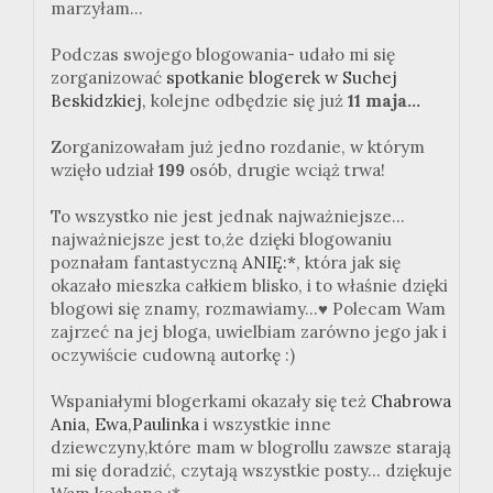
marzyłam...
Podczas swojego blogowania- udało mi się
zorganizować
spotkanie blogerek w Suchej
Beskidzkiej,
kolejne odbędzie się już
11 maja...
Zorganizowałam już jedno rozdanie, w którym
wzięło udział
199
osób, drugie wciąż trwa!
To wszystko nie jest jednak najważniejsze...
najważniejsze jest to,że dzięki blogowaniu
poznałam fantastyczną
ANIĘ:*
, która jak się
okazało mieszka całkiem blisko, i to właśnie dzięki
blogowi się znamy, rozmawiamy...
♥ Polecam Wam
zajrzeć na jej bloga, uwielbiam zarówno jego jak i
oczywiście cudowną autorkę :)
Wspaniałymi blogerkami okazały się też
Chabrowa
Ania,
Ewa,
Paulinka
i wszystkie inne
dziewczyny,które mam w blogrollu zawsze starają
mi się doradzić, czytają wszystkie posty... dziękuje