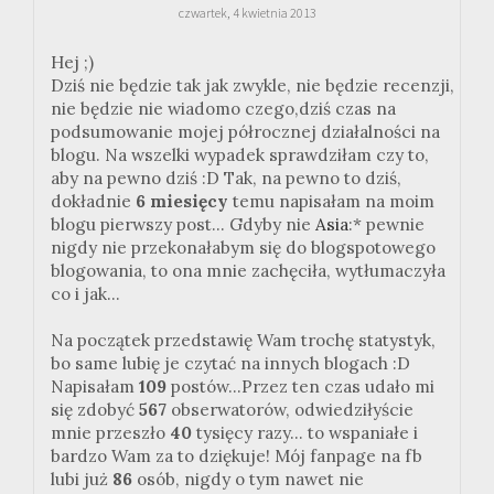
czwartek, 4 kwietnia 2013
Hej ;)
Dziś nie będzie tak jak zwykle, nie będzie recenzji,
nie będzie nie wiadomo czego,dziś czas na
podsumowanie mojej półrocznej działalności na
blogu. Na wszelki wypadek sprawdziłam czy to,
aby na pewno dziś :D Tak, na pewno to dziś,
dokładnie
6 miesięcy
temu napisałam na moim
blogu pierwszy post... Gdyby nie
Asia
:* pewnie
nigdy nie przekonałabym się do blogspotowego
blogowania, to ona mnie zachęciła, wytłumaczyła
co i jak...
Na początek przedstawię Wam trochę statystyk,
bo same lubię je czytać na innych blogach :D
Napisałam
109
postów...Przez ten czas udało mi
się zdobyć
567
obserwatorów, odwiedziłyście
mnie przeszło
40
tysięcy razy... to wspaniałe i
bardzo Wam za to dziękuje! Mój fanpage na fb
lubi już
86
osób, nigdy o tym nawet nie