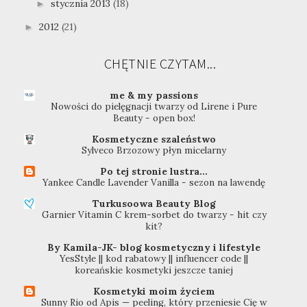
stycznia 2013
(18)
►
2012
(21)
►
CHĘTNIE CZYTAM...
me & my passions
Nowości do pielęgnacji twarzy od Lirene i Pure
Beauty - open box!
Kosmetyczne szaleństwo
Sylveco Brzozowy płyn micelarny
Po tej stronie lustra...
Yankee Candle Lavender Vanilla - sezon na lawendę
Turkusoowa Beauty Blog
Garnier Vitamin C krem-sorbet do twarzy - hit czy
kit?
By Kamila-JK- blog kosmetyczny i lifestyle
YesStyle || kod rabatowy || influencer code ||
koreańskie kosmetyki jeszcze taniej
Kosmetyki moim życiem
Sunny Rio od Apis — peeling, który przeniesie Cię w