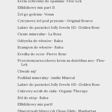
Krem ochronny do opalania- Flos-Lek
Ellldżikowy mix part II
Żel go golenia- Venus
Cytrynowy żel pod prysznic- Original Source
Lakier do paznokci Jolly Jewels 112- Golden Rose
Cienie mineralne- La Rosa
Odżywka do włosów- Balea
Szampon do włosów- Balea
Kredka do oczu- Pierre Rene
Przeciwmzarszczkowy krem na dzień&na noc- Flos-
Lek
Chwale się!
Podkład mineralny- Amilie Mineral
Lakier do paznokci Jolly Jewels 115- Golden Rose
Cukrowy scrub do ciała- Organic Therapy
Sól do stóp- Balea
Ellldżikowy mix partI
Długotrwały błyszczyk Gloss Glide- Manhattan