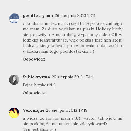
goodtotry.ann
26 sierpnia 2013 17:11
o kochana, mi też marzą się JJ, ale jeszcze żadnego
nie mam. Za dużo wydałam na piaski Holiday kiedy
się pojawiły :) A mam duży, wypasiony sklep GR w
łodzkiej Manufakturze, więc pokusa jest non stop!
Jakbyś jakiegokolwiek potrzebowała to daj znać,bo
w Łodzi mam tego pod dostatkiem :)
Odpowiedz
Subiektywna
26 sierpnia 2013 17:14
Fajne błyskotki :)
Odpowiedz
Veronique
26 sierpnia 2013 17:19
a wiesz, że nic nie mam z JJ!!! wstyd.. tak wiele mi
się podoba, że nie umiem się zdecydować:D
Ten jest śliczny!:)