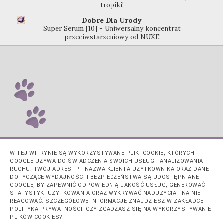
tropiki!
Dobre Dla Urody
Super Serum [10] - Uniwersalny koncentrat
przeciwstarzeniowy od NUXE
W TEJ WITRYNIE SĄ WYKORZYSTYWANE PLIKI COOKIE, KTÓRYCH
GOOGLE UŻYWA DO ŚWIADCZENIA SWOICH USŁUG I ANALIZOWANIA
RUCHU. TWÓJ ADRES IP I NAZWA KLIENTA UŻYTKOWNIKA ORAZ DANE
DOTYCZĄCE WYDAJNOŚCI I BEZPIECZEŃSTWA SĄ UDOSTĘPNIANE
GOOGLE, BY ZAPEWNIĆ ODPOWIEDNIĄ JAKOŚĆ USŁUG, GENEROWAĆ
STATYSTYKI UŻYTKOWANIA ORAZ WYKRYWAĆ NADUŻYCIA I NA NIE
REAGOWAĆ. SZCZEGÓŁOWE INFORMACJE ZNAJDZIESZ W ZAKŁADCE
POLITYKA PRYWATNOŚCI. CZY ZGADZASZ SIĘ NA WYKORZYSTYWANIE
PLIKÓW COOKIES?
Obsługiwane przez usługę
Blogger
.