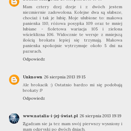
Mam cztery dzej dzeje i z dwóch jestem
niezmiernie zadowolona. Kolejne dwa są słabsze,
chociaż i tak je lubię. Moje ulubione to: makowa
panienka 110, różowa posypka 109 oraz te mniej
lubiane - fioletowa wariacja 105 i zielona
wścieklizna 106. Widocznie te wersje z mniejszą
ilością brokatu lepiej się trzymają. Makowa
panienka spokojnie wytrzymuje około 5 dni na
pazurach.
Odpowiedz
Unknown
26 sierpnia 2013 19:15
Ale brokacik :) Ostatnio bardzo mi się podobają
brokaty :P
Odpowiedz
www.natalia-i-jej-świat.pl
26 sierpnia 2013 19:19
Zgadzam sie ja tez mam swój pierwszy wysniony i
mam odpryski po dwóch dniach.