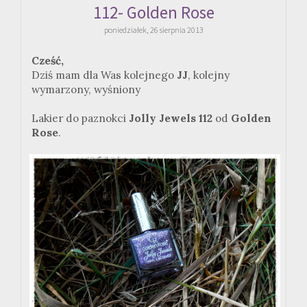
112- Golden Rose
poniedziałek, 26 sierpnia 2013
Cześć,
Dziś mam dla Was kolejnego
JJ
, kolejny
wymarzony, wyśniony
Lakier do paznokci
Jolly Jewels 112
od
Golden
Rose
.