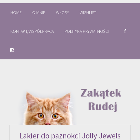
HOME
O MNIE
WŁOSY
WISHLIST
KONTAKT/WSPÓŁPRACA
POLITYKA PRYWATNOŚCI
Lakier do paznokci Jolly Jewels